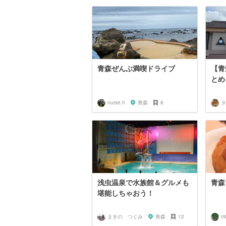
青森ぜんぶ満喫ドライブ
【青
とめ
nurse.h
青森
8
タ
浅虫温泉で水族館＆グルメも
青森
堪能しちゃおう！
まきの つぐみ
青森
12
m