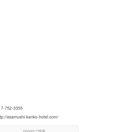
17-752-3355
ttp://asamushi-kanko-hotel.com/
Googleで検索