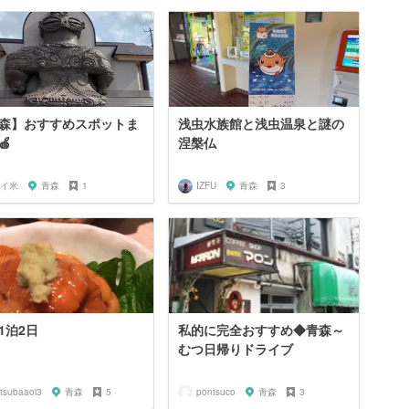
森】おすすめスポットま
浅虫水族館と浅虫温泉と謎の
🍎
涅槃仏
イ米
青森
1
IZFU
青森
3
1泊2日
私的に完全おすすめ◆青森～
むつ日帰りドライブ
itsubaaoi3
青森
5
pontsuco
青森
3