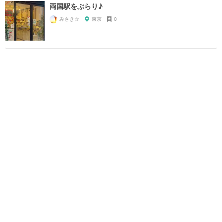
両国駅をぶらり♪
みさき☆
東京
0