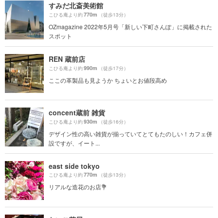
すみだ北斎美術館
770m
こひる庵より約
（徒歩13分）
OZmagazine 2022年5月号「新しい下町さんぽ」に掲載された
スポット
REN 蔵前店
990m
こひる庵より約
（徒歩17分）
ここの革製品も見ようか ちょいとお値段高め
concent蔵前 雑貨
930m
こひる庵より約
（徒歩16分）
デザイン性の高い雑貨が揃っていてとてもたのしい！カフェ併
設ですが、イート...
east side tokyo
770m
こひる庵より約
（徒歩13分）
リアルな造花のお店💐