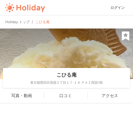
ログイン
Holiday トップ
こひる庵
こひる庵
東京都墨田区両国２丁目１７-１９ ＰＡＺ両国1階
写真・動画
口コミ
アクセス