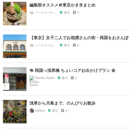
編集部オススメ🍧東京かき氷まとめ
トーキョーさんぽ
東京
4
【東京】女子二人でお相撲さんの街・両国をおさんぽ
トーキョーさんぽ
東京
8
🍻 両国→浅草橋 ちょいコアお出かけプラン 🌼
Bamba Ayako
東京
2
浅草から月島まで、のんびりお散歩
ichibey
東京
21