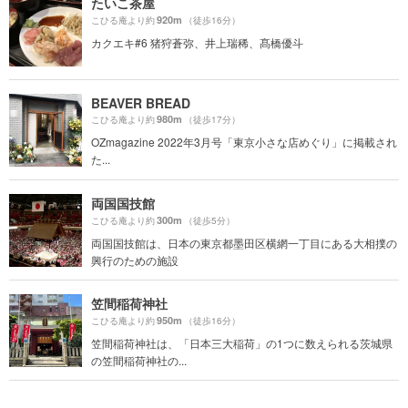
たいこ茶屋
920m
こひる庵より約
（徒歩16分）
カクエキ#6 猪狩蒼弥、井上瑞稀、髙橋優斗
BEAVER BREAD
980m
こひる庵より約
（徒歩17分）
OZmagazine 2022年3月号「東京小さな店めぐり」に掲載され
た...
両国国技館
300m
こひる庵より約
（徒歩5分）
両国国技館は、日本の東京都墨田区横網一丁目にある大相撲の
興行のための施設
笠間稲荷神社
950m
こひる庵より約
（徒歩16分）
笠間稲荷神社は、「日本三大稲荷」の1つに数えられる茨城県
の笠間稲荷神社の...