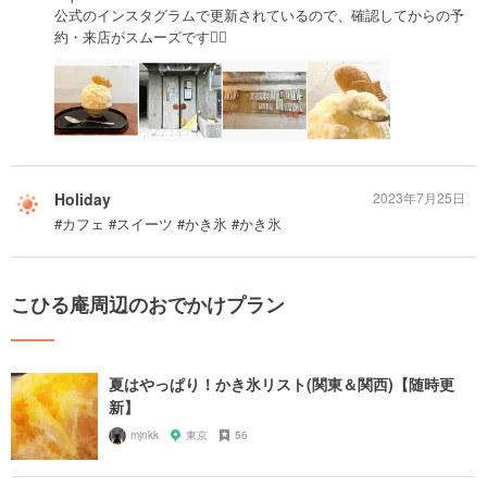
公式のインスタグラムで更新されているので、確認してからの予
約・来店がスムーズです🙆‍♀️
Holiday
2023年7月25日
#カフェ #スイーツ #かき氷 #かき氷
こひる庵周辺のおでかけプラン
夏はやっぱり！かき氷リスト(関東＆関西)【随時更
新】
mjnkk
東京
56