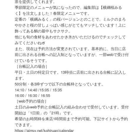
茶を提供してくれます。
季節限定のメニューが気になったので、編集部は【横綱桜みる
く】を注文しました！春限定メニューです。
定番の「横綱みるく」の桜バージョンとのことで、ミルクのまろ
やかさと桜の甘しょっぱい感じがとてもマッチしています！上に
飾ってある鯛の最中もサクサク。
他にも旬の食材をあわせたかき氷がいただけるのでチェックして
みてくださいね🍧
また、現在は予約方法が変更されています。基本的に、当日に店
前に出される台帳への記入制となっていますが、一部webで受け付
けているそうです。
［台帳記入の場合］
平日・土日の特定日です。13時頃に店前に出される台帳に記入し
ます。
50分制・各3枠ずつで以下の台帳枠となっています。
14:10 / 14:40 /15:05 / 15:35
16:00 / 16:30 / 16:55
［web予約の場合］
土日のみweb予約と台帳記入の組み合わせで受付しています。受付
開始は「1日前」の『21時』です。
希望のお時間枠を来店1時間前まで予約可能。下記サイトから予約
できます。
https://airrsv.net/kohiruan/calendar