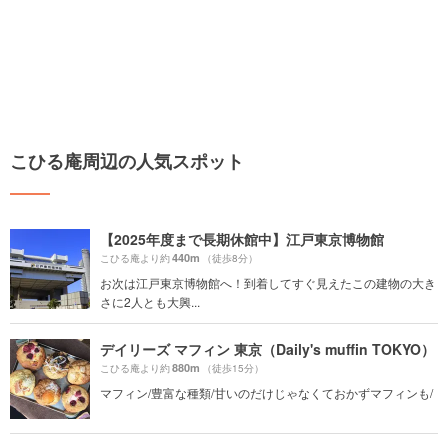
こひる庵周辺の人気スポット
【2025年度まで長期休館中】江戸東京博物館
440m
こひる庵より約
（徒歩8分）
お次は江戸東京博物館へ！到着してすぐ見えたこの建物の大き
さに2人とも大興...
デイリーズ マフィン 東京（Daily's muffin TOKYO）
880m
こひる庵より約
（徒歩15分）
マフィン/豊富な種類/甘いのだけじゃなくておかずマフィンも/