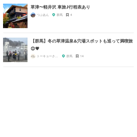
草津〜軽井沢 車旅♪行程表あり
つぶあん
群馬
4
【群馬】冬の草津温泉♨️穴場スポットも巡って満喫旅
😌💗
トーキョーさんぽ
群馬
14