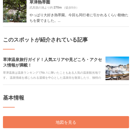
草津熱帯圏
270m
武具脱の池より約
（徒歩5分）
やっぱり大好き熱帯園。今回も同行者に引かれるくらい動物た
ちを愛でました。...
このスポットが紹介されている記事
草津温泉旅行ガイド！人気エリアや見どころ・アクセ
ス情報が満載！
草津温泉は温泉ランキングでNo.1に輝いたこともある人気の温泉観光地で
す。 温泉情緒を感じられる湯畑を中心とした温泉街を散策したり、独特の
温泉文化を体験することができます。少し足を伸ばすだけで、温泉の恵み
を産んだ大地のパワーを感じられる場所や、稀少な絶景スポットを訪れる
ことができます。温泉を堪能しつつ楽しめるご当地グルメ、アクセスや交
基本情報
通、イベント情報まで、草津温泉への旅行の魅力をまとめてご紹介しま
す。
地図を見る