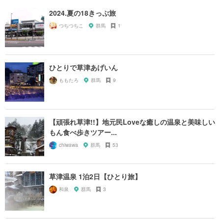
2024.夏の18きっぷ旅
つちつちこ
群馬
1
ひとりで草津あげいん
ももたろ
群馬
9
【頑張れ草津!!】地元民Loveな癒しの温泉と美味しい
もん食べ歩きツアー...
chiwawa
群馬
53
草津温泉 1泊2日【ひとり旅】
和泉
群馬
3