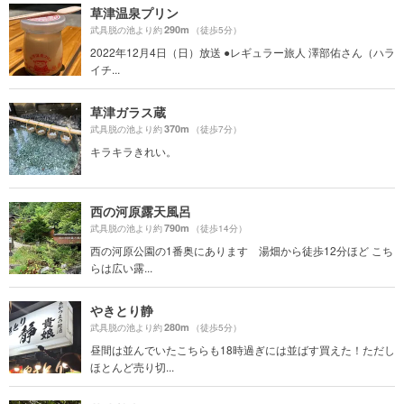
草津温泉プリン
290m
武具脱の池より約
（徒歩5分）
2022年12月4日（日）放送 ●レギュラー旅人 澤部佑さん（ハラ
イチ...
草津ガラス蔵
370m
武具脱の池より約
（徒歩7分）
キラキラきれい。
西の河原露天風呂
790m
武具脱の池より約
（徒歩14分）
西の河原公園の1番奥にあります 湯畑から徒歩12分ほど こち
らは広い露...
やきとり静
280m
武具脱の池より約
（徒歩5分）
昼間は並んでいたこちらも18時過ぎには並ばす買えた！ただし
ほとんど売り切...