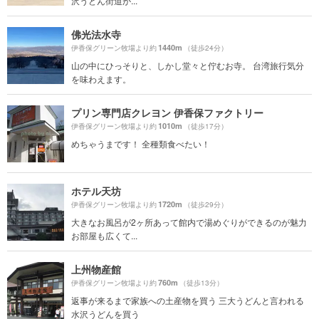
沢うどん街道か...
佛光法水寺
1440m
伊香保グリーン牧場より約
（徒歩24分）
山の中にひっそりと、しかし堂々と佇むお寺。 台湾旅行気分
を味わえます。
プリン専門店クレヨン 伊香保ファクトリー
1010m
伊香保グリーン牧場より約
（徒歩17分）
めちゃうまです！ 全種類食べたい！
ホテル天坊
1720m
伊香保グリーン牧場より約
（徒歩29分）
大きなお風呂が2ヶ所あって館内で湯めぐりができるのが魅力
お部屋も広くて...
上州物産館
760m
伊香保グリーン牧場より約
（徒歩13分）
返事が来るまで家族への土産物を買う 三大うどんと言われる
水沢うどんを買う