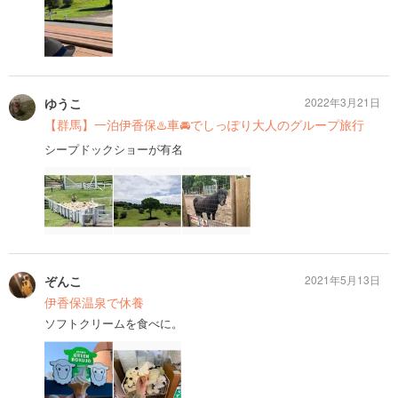
ゆうこ
2022年3月21日
【群馬】一泊伊香保♨️車🚘でしっぽり大人のグループ旅行
シープドックショーが有名
ぞんこ
2021年5月13日
伊香保温泉で休養
ソフトクリームを食べに。