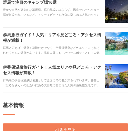
群馬で注目のキャンプ場16選
豊かな自然が魅力的な群馬県。宿泊施設のみならず、温泉やバーベキュー
場が併設されているなど、アクティビティを存分に楽しめる人気のキャン
プ場がたくさんあります。気になるスポットをぜひここで見つけてくださ
いね！
群馬旅行ガイド！人気エリアや見どころ・アクセス情
報が満載！
群馬と言えば、温泉！草津だけでなく、伊香保温泉など各エリアにそれぞ
れたくさんの温泉があります。温泉以外にも、パワースポットとして人気
の神社や自然豊かな環境が生み出す絶景ポイント、歴史を感じる文化遺産
などその魅力は様々です。 温泉を目的にするのも良し、観光スポットを巡
伊香保温泉旅行ガイド！人気エリアや見どころ・アク
るのも良し、様々な楽しみ方ができるのでどんなシーンにも合わせること
セス情報が満載！
ができます。ご当地グルメは温かくて美味しいものが多いので、あなたの
心を温泉とともにホッとさせてくれるでしょう。そんな魅力的な群馬県の
群馬県の伊香保温泉は名湯として全国にその名が知られています。榛名山
観光スポットやイベント情報をご紹介します。
（はるなさん）の山あいにある大自然に囲まれた人気の温泉観光地です。
伊香保の石段が続く町並みには、お土産屋や旅館のほか、射的といった温
泉地ならではの遊びができるスポットが今でも残っていて、レトロな温泉
情緒を感じることができます。 また、神社や史跡などの歴史ある建物や、
基本情報
遊園地、観光牧場、美術館、ご当地グルメ、自然の絶景を楽しめるスポッ
トも盛りだくさん。アクセスや交通情報もまとめて、伊香保温泉の全てを
ご紹介いたします！
地図を見る