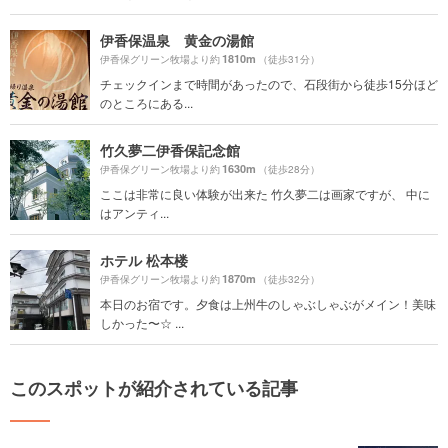
伊香保温泉 黄金の湯館
1810m
伊香保グリーン牧場より約
（徒歩31分）
チェックインまで時間があったので、石段街から徒歩15分ほど
のところにある...
竹久夢二伊香保記念館
1630m
伊香保グリーン牧場より約
（徒歩28分）
ここは非常に良い体験が出来た 竹久夢二は画家ですが、 中に
はアンティ...
ホテル 松本楼
1870m
伊香保グリーン牧場より約
（徒歩32分）
本日のお宿です。夕食は上州牛のしゃぶしゃぶがメイン！美味
しかった〜☆ ...
このスポットが紹介されている記事