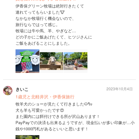
伊香保グリーン牧場は絶対行きたくて
連れてってもらいました🐮
なかなか牧場行く機会ないので、
旅行ならではって感じ。
牧場には牛や馬、羊、やぎなど…
どの子かにご飯あげたくて、ヒツジさんに
ご飯をあげることにしました。
きいこ
2023年10月4日
1歳児と北軽井沢・伊香保旅行
牧羊犬のショーが見たくて行きました🐶🐑
犬も羊も可愛かったです😍
また園内には餌付けできる所が沢山あります！
PayPayでの決済も出来るようですが、現金払いが多い印象が…小
銭や1000円札があるといいと思います！