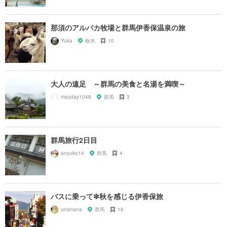
那須のアルパカ牧場と群馬伊香保温泉の旅
Yuka
栃木
10
大人の遠足 ～群馬の美食と名湯を満喫～
mayday1048
群馬
3
群馬旅行2日目
anyuko14
群馬
4
バスに乗って❇︎秋を感じる伊香保旅
unanana
群馬
16