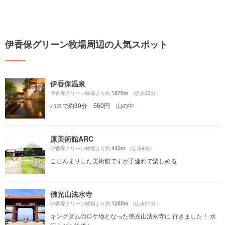
伊香保グリーン牧場周辺の人気スポット
伊香保温泉
1870m
伊香保グリーン牧場より約
（徒歩32分）
バスで約30分 560円 山の中
原美術館ARC
440m
伊香保グリーン牧場より約
（徒歩8分）
こじんまりした美術館ですが子連れで楽しめる
佛光山法水寺
1250m
伊香保グリーン牧場より約
（徒歩21分）
キングダムのロケ地となった佛光山法水寺に 行きました！ 水