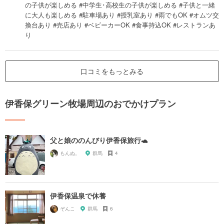
の子供が楽しめる #中学生･高校生の子供が楽しめる #子供と一緒
に大人も楽しめる #駐車場あり #授乳室あり #雨でもOK #オムツ交
換台あり #売店あり #ベビーカーOK #食事持込OK #レストランあ
り
口コミをもっとみる
伊香保グリーン牧場周辺のおでかけプラン
父と娘ののんびり伊香保旅行🐢
もんぬ。
群馬
4
伊香保温泉で休養
ぞんこ
群馬
6