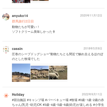
anyuko14
2020年11月12日
群馬旅行2日目
動物たちが可愛い！
ソフトクリーム美味しかった🍦
cassin
2018年5月9日
圧巻のシープドッグショー*動物たちとも間近で触れ合えるほのぼ
のとした牧場でした
Holiday
2022年9月11日
#宿泊施設 #キャンプ場 #バーベキュー場 #牧場 #0歳･1歳･2歳の赤
ちゃん(乳児･幼児)OK #3歳･4歳･5歳･6歳(幼児)が楽しめる #小学生