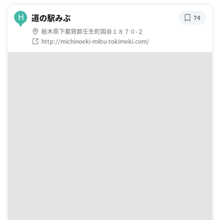
道の駅みぶ
H
74
栃木県下都賀郡壬生町国谷１８７０-２
http://michinoeki-mibu-tokimeki.com/