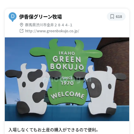
伊香保グリーン牧場
D
618
群馬県渋川市金井２８４４-１
http://www.greenbokujo.co.jp/
入場しなくてもお土産の購入ができるので便利。