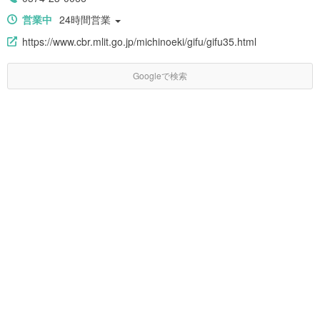
営業中
24時間営業
https://www.cbr.mlit.go.jp/michinoeki/gifu/gifu35.html
Googleで検索