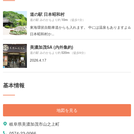
道の駅 日本昭和村
10m
道の駅 みのかもより約
（徒歩1分）
東海環状自動車道からも入れます。 中には温泉もありますよ♨️
日本昭和村か...
美濃加茂SA (内外集約)
520m
道の駅 みのかもより約
（徒歩9分）
2026.4.17
基本情報
地図を見る
岐阜県美濃加茂市山之上町
0574-23-0066