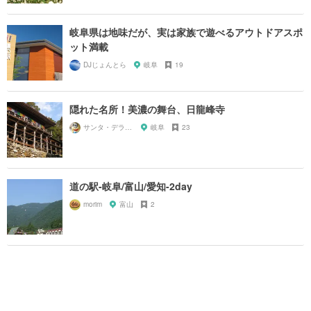
岐阜県は地味だが、実は家族で遊べるアウトドアスポ
ット満載
DJじょんとら
岐阜
19
隠れた名所！美濃の舞台、日龍峰寺
サンタ・デラックス
岐阜
23
道の駅-岐阜/富山/愛知-2day
morim
富山
2