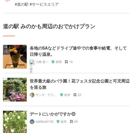
#道の駅 #サービスエリア
道の駅 みのかも周辺のおでかけプラン
各地のSAなどドライブ途中での食事や給電、そして
日帰り温泉。
小柳 恵一
静岡
16
世界最大級のバラ園！花フェスタ記念公園と可児周辺
を巡る旅
サンタ・デラックス
岐阜
22
デートにいかがですか😊
aokikoa0102
岐阜
65