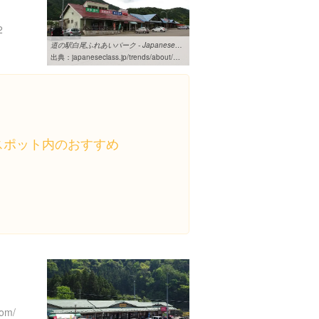
2
道の駅白尾ふれあいパーク - JapaneseClass.jp
出典：
japaneseclass.jp/trends/about/%E9%81%93%E3%81%AE%E9%A7%85%E7%99%BD%E5%B0%BE%E3%81%B5%E3%82%8C%E3%81%82%E3%81%84%E3%83%91%E3%83%BC%E3%82%AF
スポット内のおすすめ
com/