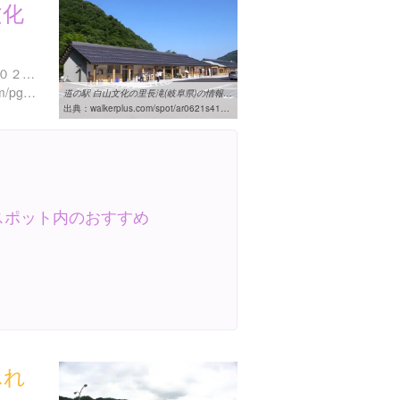
文化
岐阜県郡上市白鳥町長滝４０２-１９
http://okumino-shirotori.com/pg728.html
道の駅 白山文化の里長滝(岐阜県)の情報｜ウォーカープラス
出典：
walkerplus.com/spot/ar0621s41205
スポット内のおすすめ
ふれ