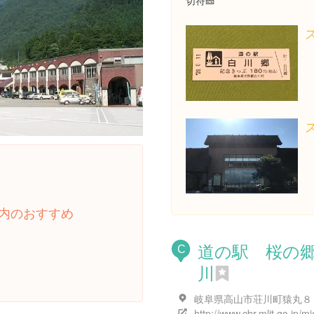
切符🎫
内のおすすめ
道の駅 桜の
C
川
岐阜県高山市荘川町猿丸８