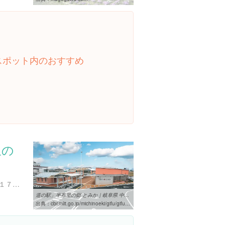
スポット内のおすすめ
里の
岐阜県加茂郡富加町羽生２１７４-１
道の駅」半布里の郷 とみか｜岐阜県 中部の「道の駅」
出典：
cbr.mlit.go.jp/michinoeki/gifu/gifu51.html