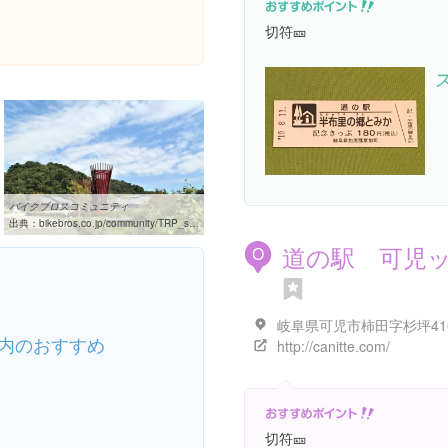
切符🎫
バイクブロスコミュニティ
出典：
bikebros.co.jp/community/TRP_search.php?act=detail&uid=Miewasqr&tid=16660
道の駅 可児
O
岐阜県可児市柿田字杉坪416
内のおすすめ
http://canitte.com/
切符🎫