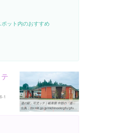
スポット内のおすすめ
ッテ
-1
道の駅」可児ッテ｜岐阜県 中部の「道の駅」
出典：
cbr.mlit.go.jp/michinoeki/gifu/gifu52.html