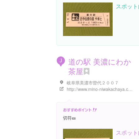
スポット
道の駅 美濃にわか
J
茶屋
岐阜県美濃市曽代２００７
http://www.mino-niwakachaya.com/index.html
切符🎫
スポット