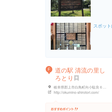
スポット
道の駅 清流の里し
F
ろとり
岐阜県郡上市白鳥町向小駄良６９３-２
http://okumino-shirotori.com/