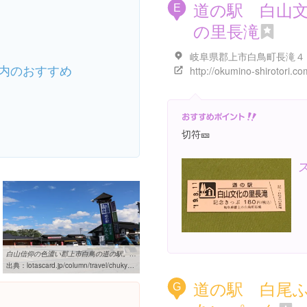
道の駅 白山
E
の里長滝
内のおすすめ
切符🎫
白山信仰の色濃い郡上市白鳥の道の駅。郷土の食だけでなく、食品 ...
出典：
lotascard.jp/column/travel/chukyo/8008
道の駅 白尾
G