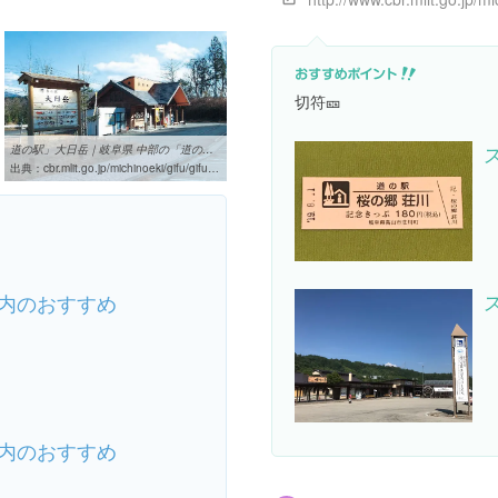
切符🎫
道の駅」大日岳｜岐阜県 中部の「道の駅」
出典：
cbr.mlit.go.jp/michinoeki/gifu/gifu31.html
内のおすすめ
内のおすすめ