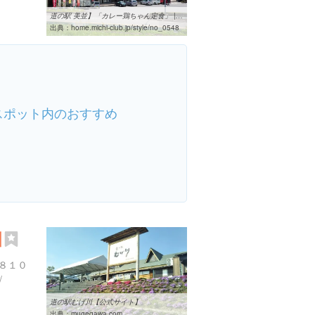
道の駅 美並】「カレー鶏ちゃん定食」 | 未知倶楽部
出典：
home.michi-club.jp/style/no_0548
スポット内のおすすめ
川
８１０
/
道の駅むげ川【公式サイト】
出典：
mugegawa.com