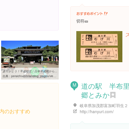
切符🎫
ありがとう！平成時代｜日本平成村から感謝を伝えよう｜関市武儀町
出典：
peraichi.com/landing_pages/view/arigatou-heiseijidai
道の駅 半布
M
郷とみか
内のおすすめ
http://hanyuri.com/