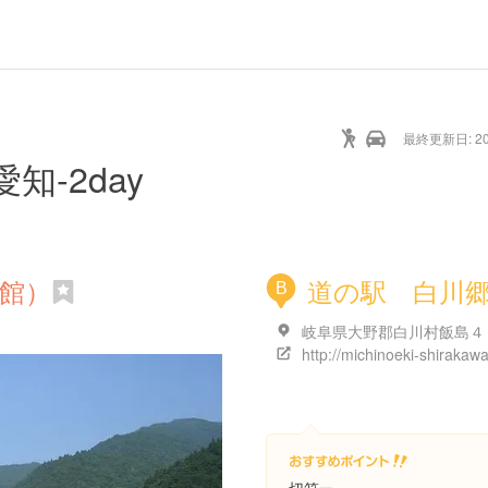
最終更新日: 20/
知-2day
ら館）
道の駅 白川
B
岐阜県大野郡白川村飯島４