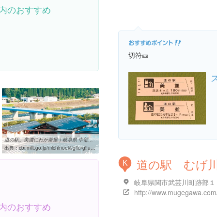
内のおすすめ
切符🎫
道の駅」美濃にわか茶屋｜岐阜県 中部の「道の駅」
出典：
cbr.mlit.go.jp/michinoeki/gifu/gifu49.html
道の駅 むげ
K
岐阜県関市武芸川町跡部１
http://www.mugegawa.com
内のおすすめ