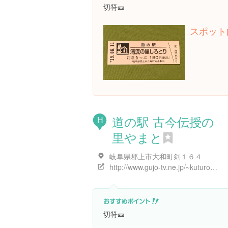
切符🎫
スポット
道の駅 古今伝授の
H
里やまと
岐阜県郡上市大和町剣１６４
http://www.gujo-tv.ne.jp/~kuturogi/
切符🎫