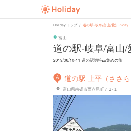
Holiday トップ
道の駅-岐阜/富山/愛知-2day
富山
道の駅-岐阜/富山/愛
2019/08/10-11 道の駅切符🎫集めの旅
道の駅 上平（ささ
A
富山県南砺市西赤尾町７２-１