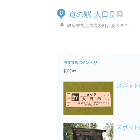
道の駅 大日岳
D
岐阜県郡上市高鷲町西洞３６２８-５
切符🎫
スポット
スポット