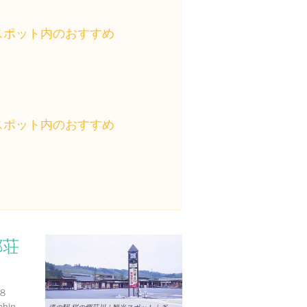
スポット内のおすすめ
スポット内のおすすめ
郷荘
８
http://www.cbr.mlit.go.jp/michinoeki/gifu/gifu32.html