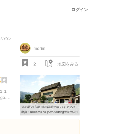
ログイン
09/25
morim
2
地図をみる
郷
１１
http://michinoeki-shirakawago.com/
道の駅 白川郷 道の駅調査隊 バイクブロス・マガジンズ
出典：
bikebros.co.jp/vb/touring/ms/ms-31