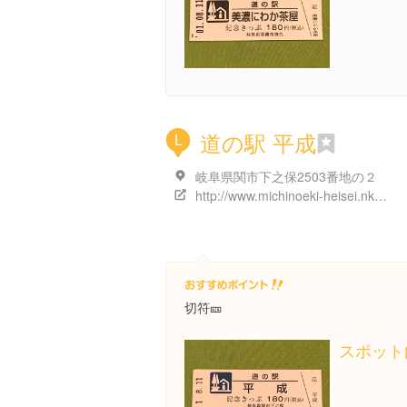
道の駅 平成
L
岐阜県関市下之保2503番地の２
http://www.michinoeki-heisei.nksv.net/
切符🎫
スポット