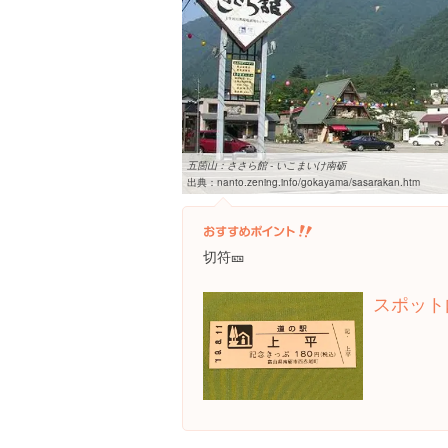
五箇山：ささら館 - いこまいけ南砺
出典：
nanto.zening.info/gokayama/sasarakan.htm
切符🎫
スポット