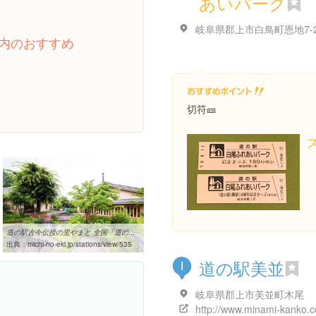
あいパーク
岐阜県郡上市白鳥町恩地7-
内のおすすめ
切符🎫
道の駅古今伝授の里やまと 全国「道の駅」連絡会
出典：
michi-no-eki.jp/stations/view/535
道の駅美並
I
岐阜県郡上市美並町木尾
http://www.minami-kanko.