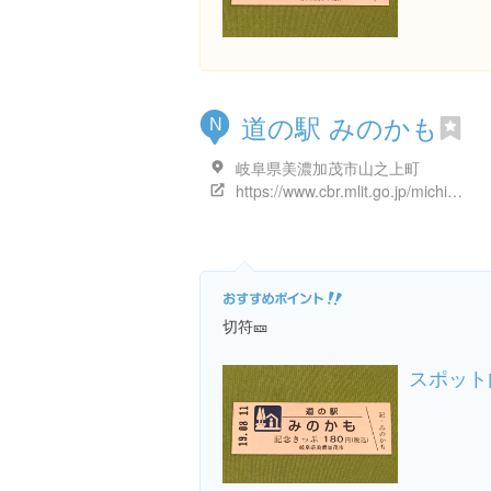
道の駅 みのかも
N
岐阜県美濃加茂市山之上町
https://www.cbr.mlit.go.jp/michinoeki/gifu/gifu35.html
切符🎫
スポット