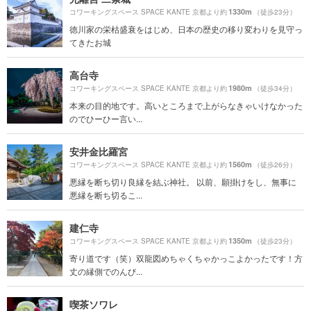
1330m
コワーキングスペース SPACE KANTE 京都より約
（徒歩23分）
徳川家の栄枯盛衰をはじめ、日本の歴史の移り変わりを見守っ
てきたお城
高台寺
1980m
コワーキングスペース SPACE KANTE 京都より約
（徒歩34分）
本来の目的地です。高いところまで上がらなきゃいけなかった
のでひーひー言い...
安井金比羅宮
1560m
コワーキングスペース SPACE KANTE 京都より約
（徒歩26分）
悪縁を断ち切り良縁を結ぶ神社。 以前、願掛けをし、無事に
悪縁を断ち切るこ...
建仁寺
1350m
コワーキングスペース SPACE KANTE 京都より約
（徒歩23分）
寄り道です（笑）双龍図めちゃくちゃかっこよかったです！方
丈の縁側でのんび...
喫茶ソワレ