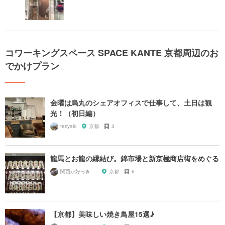
コワーキングスペース SPACE KANTE 京都周辺のお
でかけプラン
金曜は烏丸のシェアオフィスで仕事して、土日は観
光！（初日編）
teriyaki
京都
3
龍馬とお龍の縁結び。錦市場と新京極商店街をめぐる
関西が好っきゃねん
京都
6
【京都】美味しい焼き鳥屋15選♪