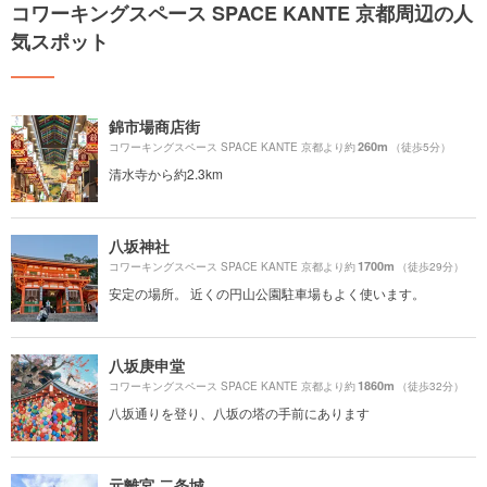
コワーキングスペース SPACE KANTE 京都周辺の人
気スポット
錦市場商店街
260m
コワーキングスペース SPACE KANTE 京都より約
（徒歩5分）
清水寺から約2.3km
八坂神社
1700m
コワーキングスペース SPACE KANTE 京都より約
（徒歩29分）
安定の場所。 近くの円山公園駐車場もよく使います。
八坂庚申堂
1860m
コワーキングスペース SPACE KANTE 京都より約
（徒歩32分）
八坂通りを登り、八坂の塔の手前にあります
元離宮 二条城