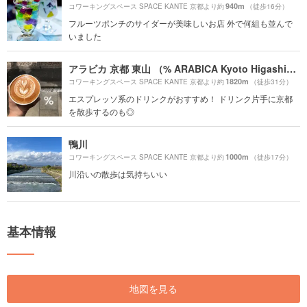
940m
コワーキングスペース SPACE KANTE 京都より約
（徒歩16分）
フルーツポンチのサイダーが美味しいお店 外で何組も並んで
いました
アラビカ 京都 東山 （% ARABICA Kyoto Higashiyama）
1820m
コワーキングスペース SPACE KANTE 京都より約
（徒歩31分）
エスプレッソ系のドリンクがおすすめ！ ドリンク片手に京都
を散歩するのも◎
鴨川
1000m
コワーキングスペース SPACE KANTE 京都より約
（徒歩17分）
川沿いの散歩は気持ちいい
基本情報
地図を見る