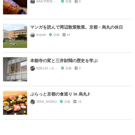
AAA/宇野実彩子推し
京都
9
マンガを読んで周辺散策散策。京都・烏丸の休日
teriyaki
京都
97
本能寺の変と三井財閥の歴史を学ぶ
関西が好っきゃねん
京都
0
ぶらっと京都の食巡り in 烏丸♪
TAKA_SHOKU
京都
12