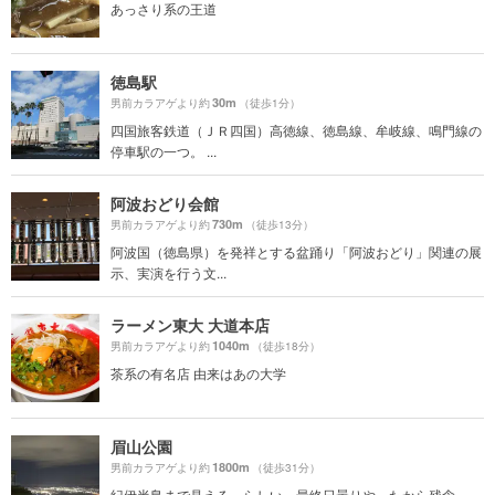
あっさり系の王道
徳島駅
30m
男前カラアゲより約
（徒歩1分）
四国旅客鉄道（ＪＲ四国）高徳線、徳島線、牟岐線、鳴門線の
停車駅の一つ。 ...
阿波おどり会館
730m
男前カラアゲより約
（徒歩13分）
阿波国（徳島県）を発祥とする盆踊り「阿波おどり」関連の展
示、実演を行う文...
ラーメン東大 大道本店
1040m
男前カラアゲより約
（徒歩18分）
茶系の有名店 由来はあの大学
眉山公園
1800m
男前カラアゲより約
（徒歩31分）
紀伊半島まで見える、らしい。最終日曇りやったから残念。