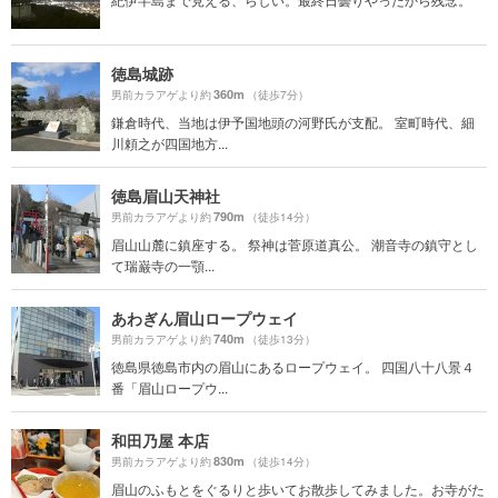
徳島城跡
360m
男前カラアゲより約
（徒歩7分）
鎌倉時代、当地は伊予国地頭の河野氏が支配。 室町時代、細
川頼之が四国地方...
徳島眉山天神社
790m
男前カラアゲより約
（徒歩14分）
眉山山麓に鎮座する。 祭神は菅原道真公。 潮音寺の鎮守とし
て瑞巌寺の一顎...
あわぎん眉山ロープウェイ
740m
男前カラアゲより約
（徒歩13分）
徳島県徳島市内の眉山にあるロープウェイ。 四国八十八景４
番「眉山ロープウ...
和田乃屋 本店
830m
男前カラアゲより約
（徒歩14分）
眉山のふもとをぐるりと歩いてお散歩してみました。お寺がた