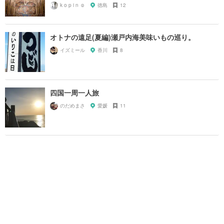
k o p i n ☺︎
徳島
12
オトナの遠足(夏編)瀬戸内海美味いもの巡り。
イズミール
香川
8
四国一周一人旅
のだめまさ
愛媛
11