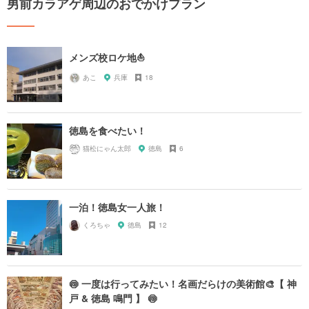
男前カラアゲ周辺のおでかけプラン
メンズ校ロケ地⛵️
あこ
兵庫
18
徳島を食べたい！
猫松にゃん太郎
徳島
6
一泊！徳島女一人旅！
くろちゃ
徳島
12
🍥 一度は行ってみたい！名画だらけの美術館🎨【 神
戸 & 徳島 鳴門 】 🍥