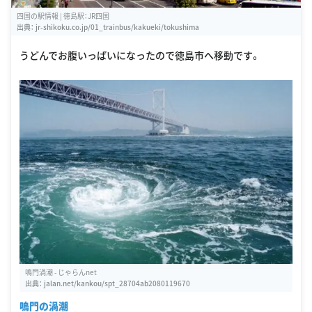
四国の駅情報 | 徳島駅：JR四国
出典：
jr-shikoku.co.jp/01_trainbus/kakueki/tokushima
うどんでお腹いっぱいになったので徳島市へ移動です。
鳴門渦潮 - じゃらんnet
出典：
jalan.net/kankou/spt_28704ab2080119670
鳴門の渦潮