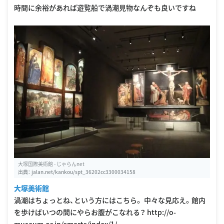
時間に余裕があれば遊覧船で渦潮見物なんぞも良いですね
大塚国際美術館 - じゃらんnet
出典：
jalan.net/kankou/spt_36202cc3300034158
大塚美術館
渦潮はちょっとね、という方にはこちら。 中々な見応え。館内
を歩けばいつの間にやらお腹がこなれる？ http://o-