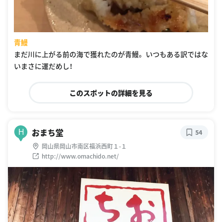
青鰻
まだ川に上がる前の海で獲れたのが青鰻。 いつもある訳ではな
いまさに運だめし！
このスポットの詳細を見る
おまち堂
H
54
岡山県岡山市南区福浜西町１-１
http://www.omachido.net/