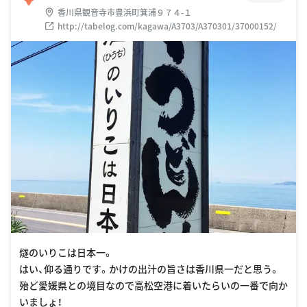
香川県観音寺市豊浜町箕浦９７４-１
http://tabelog.com/kagawa/A3703/A370301/37000152/
燧のいりこは日本一。
はい、仰る通りです。かけの出汁の旨さは香川県一だと思う。
殆ど愛媛県との境目なので高松空港に着いたらいの一番で向か
いましょ！