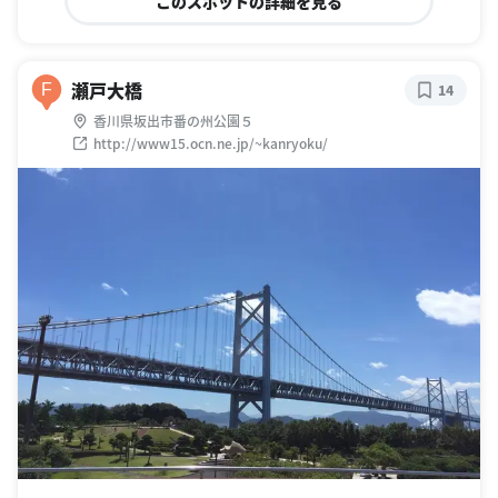
このスポットの詳細を見る
瀬戸大橋
F
14
香川県坂出市番の州公園５
http://www15.ocn.ne.jp/~kanryoku/