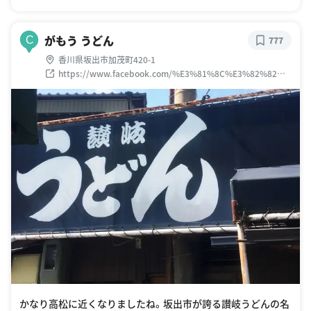
がもう うどん
C
777
香川県坂出市加茂町420-1
https://www.facebook.com/%E3%81%8C%E3%82%82%E
3%81%86%E3%81%86%E3%81%A9%E3%82%93-
1715398265348467/?fref=ts
かなり高松に近くなりましたね。坂出市が誇る讃岐うどんの名