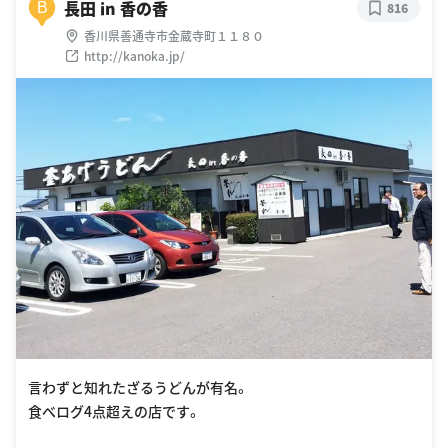
長田 in 香の香
B
816
香川県善通寺市金蔵寺町１１８０
http://kanoka.jp/
言わずと知れたざるうどんが有名。
食べログ4点超えの店です。