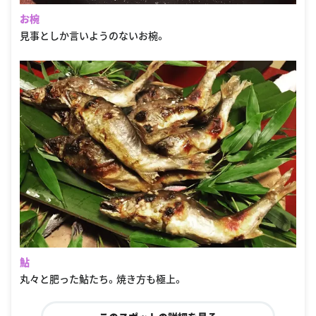
お椀
見事としか言いようのないお椀。
鮎
丸々と肥った鮎たち。焼き方も極上。