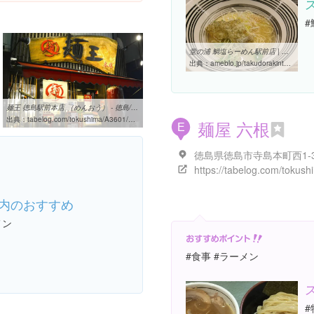
堂の浦 鯛塩らーめん駅前店 | タクドラの金太郎2
出典：
ameblo.jp/takudorakinta/entry-12436309444.html
麺王 徳島駅前本店 （めんおう） - 徳島/ラーメン [食べログ]
出典：
tabelog.com/tokushima/A3601/A360101/36000076
麺屋 六根
E
徳島県徳島市寺島本町西1-3
内のおすすめ
メン
#食事 #ラーメン