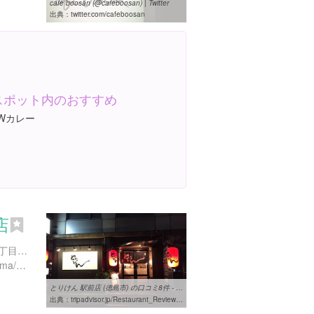
cafe boosan (@cafeboosan) | Twitter
出典：
twitter.com/cafeboosan
スポット内のおすすめ
Wカレー
店
徳島県徳島市寺島本町東３丁目５-１
https://tabelog.com/tokushima/A3601/A360101/36005010/
とりけん 駅前店 (徳島市) の口コミ8件 - トリップアドバイザー
出典：
tripadvisor.jp/Restaurant_Review-g298236-d7450974-Reviews-Torigen_Ekimae-Tokushima_Tokushima_Prefecture_Shikoku.html