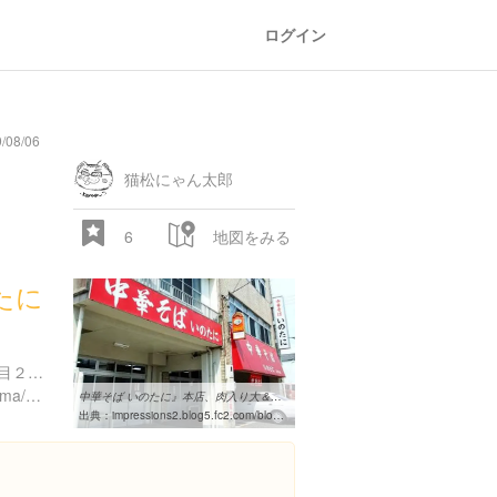
ログイン
08/06
猫松にゃん太郎
6
地図をみる
たに
徳島県徳島市西大工町４丁目２５ 猪谷ビル
https://tabelog.com/tokushima/A3601/A360101/36000011/
中華そば いのたに』本店、肉入り大＆生玉子 | 食の記録集
出典：
impressions2.blog5.fc2.com/blog-entry-605.html