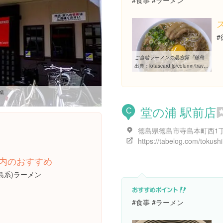
#食事 #ラーメン
ご当地ラーメンの最右翼『徳島ラーメン』の名を全国区にした『中華そば ...
出典：
lotascard.jp/column/travel/shikoku/5437
集
堂の浦 駅前店
C
内のおすすめ
島系)ラーメン
#食事 #ラーメン