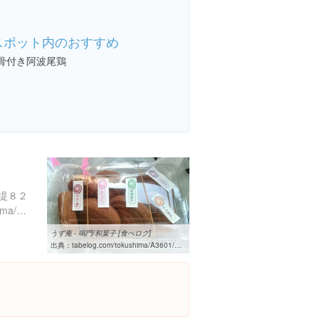
スポット内のおすすめ
#骨付き阿波尾鶏
堤８２
https://tabelog.com/tokushima/A3601/A360102/36003741/
うず庵 - 鳴門/和菓子 [食べログ]
出典：
tabelog.com/tokushima/A3601/A360102/36003741