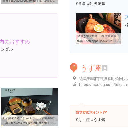
出典：
tabelog.com/tokushima/A3601/A360101/36000907
#食事 #阿波尾鶏
骨付き阿波尾鶏 一鴻 徳島駅前店(徳島駅/居酒屋)＜ネット予約可 ...
内のおすすめ
出典：
hotpepper.jp/strJ001203593
ィンダル
うず庵
P
徳島県鳴門市撫養町斎田大
A-9 御菓子処ことらやセット - 徳島県鳴門市 | ふるさと納税 [ふるさと ...
#お土産 #うず焼
出典：
furusato-tax.jp/product/detail/36202/366266