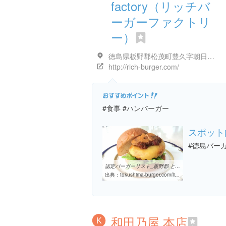
factory（リッチバ
ーガーファクトリ
ー）
徳島県板野郡松茂町豊久字朝日野１６-２
http://rich-burger.com/
#食事 #ハンバーガー
スポット
#徳島バー
認定バーガーリスト_板野郡 とくしまバーガー | とくしまバーガー協同組合
出典：
tokushima-burger.com/list_06/pg_i-01.html
和田乃屋 本店
K