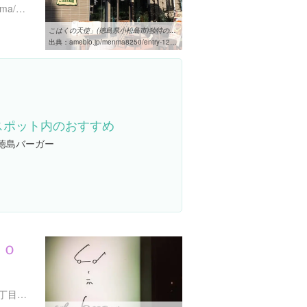
https://tabelog.com/tokushima/A3601/A360103/36000210/
こはくの天使」(徳島県小松島市)独特の食感と味付けが美味しい「元祖 ...
出典：
ameblo.jp/menma8250/entry-12247181969.html
スポット内のおすすめ
#徳島バーガー
ｏｏ
徳島県徳島市寺島本町東１丁目１１-２