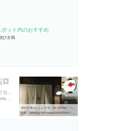
スポット内のおすすめ
朝びき鶏
店
徳島県徳島市寺島本町東３丁目１２-８
http://www.i-kko.com/ekimaeten.html
骨付き鳥おいしいです』by shimiya : 一鴻 徳島駅前店 （イッコウ ...
出典：
tabelog.com/tokushima/A3601/A360101/36006944/dtlrvwlst/B410157752