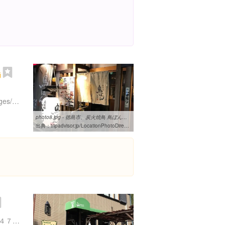
鳥
https://m.facebook.com/pages/%E9%B3%A5%E3%81%BC%E3%82%93%E7%82%AD%E7%81%AB%E7%84%BC%E9%B3%A5/156806097665803
photo8.jpg - 徳島市、炭火焼鳥 鳥ぼんの写真 - トリップアドバイザー
出典：
tripadvisor.jp/LocationPhotoDirectLink-g298236-d7451212-i330321226-Sumibiyakitoritoribon-Tokushima_Tokushima_Prefecture_Shikoku.html
徳島県小松島市櫛渕町小松４７-４