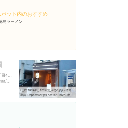
スポット内のおすすめ
#徳島ラーメン
徳島県徳島市寺島本町西1丁目45-1
https://tabelog.com/tokushima/A3601/A360101/36004932/
P_20180401_175920_large.jpg - 徳島市、堂の浦 駅前店の写真 ...
出典：
tripadvisor.jp/LocationPhotoDirectLink-g298236-d8737032-i310352538-Donoura_Ekimae-Tokushima_Tokushima_Prefecture_Shikoku.html