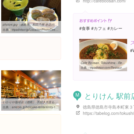
http://cafeboosan.com/
photo4.jpg - 徳島市、和田乃屋 本店の写真 - トリップアドバイザー
#食事 #カフェ #カレー
出典：
tripadvisor.jp/LocationPhotoDirectLink-g298236-d7451119-i204354886-Wada_No_Ya_Main_Store-Tokushima_Tokushima_Prefecture_Shikoku.html
#
Cafe Boosan, Tokushima - Restaurant Reviews, Phone Number & Photos ...
出典：
tripadvisor.com/Restaurant_Review-g298236-d7450900-Reviews-Cafe_Boosan-Tokushima_Tokushima_Prefecture_Shikoku.html
とりけん 駅前
M
いかりや珈琲店（徳島） 手焼き先生も碇のごとく腰を据えて楽しもう ...
出典：
ameblo.jp/hotcake-remix/entry-12169068874.html