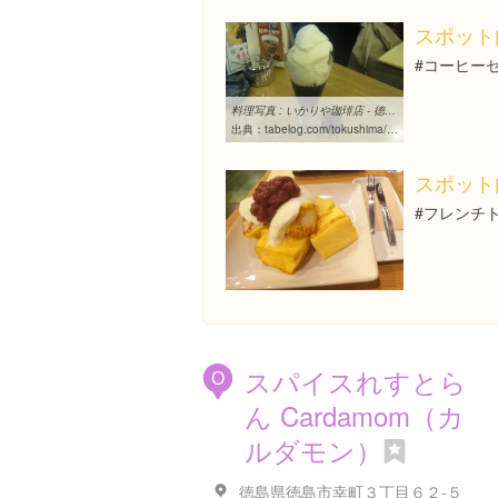
スポット
#コーヒー
料理写真 : いかりや珈琲店 - 徳島/喫茶店 [食べログ]
出典：
tabelog.com/tokushima/A3601/A360101/36002624/dtlphotolst/1/smp2
スポット
#フレンチト
スパイスれすとら
O
ん Cardamom（カ
ルダモン）
徳島県徳島市幸町３丁目６２-５