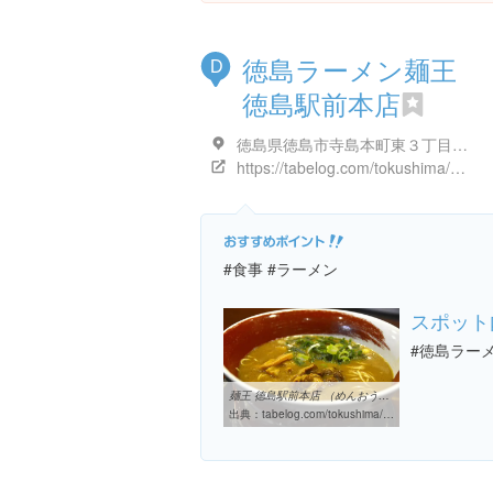
徳島ラーメン麺王
D
徳島駅前本店
徳島県徳島市寺島本町東３丁目６ 旭ビル 1F
https://tabelog.com/tokushima/A3601/A360101/36000076/
#食事 #ラーメン
スポット
#徳島ラー
麺王 徳島駅前本店 （めんおう） - 徳島/ラーメン [食べログ]
出典：
tabelog.com/tokushima/A3601/A360101/36000076