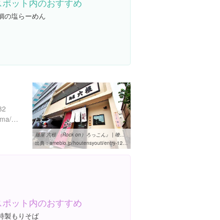
スポット内のおすすめ
#鯛の塩らーめん
2
https://tabelog.com/tokushima/A3601/A360101/36003938/
麺屋 六根 （Rock on）ろっこん』 | 喰蔵ブログ in アメブロ♪
出典：
ameblo.jp/houtensyouti/entry-12282374396.html
スポット内のおすすめ
#特製もりそば