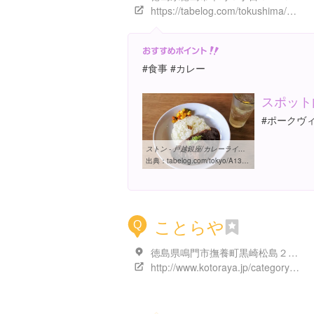
https://tabelog.com/tokushima/A3601/A360101/36000907/
#食事 #カレー
スポット
#ポークヴ
ストン - 戸越銀座/カレーライス [食べログ]
出典：
tabelog.com/tokyo/A1317/A131712/13217002
ことらや
Q
徳島県鳴門市撫養町黒崎松島２３４
http://www.kotoraya.jp/category/store/