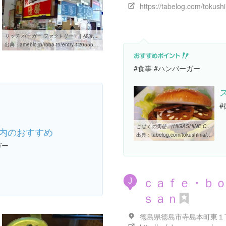
リッチ バーガー ファクトリー」 | 横浜発 驢馬人の美食な日々
出典：
ameblo.jp/roba-to/entry-12055529712.html
#食事 #ハンバーガー
こはくの天使 （HIGASHINE COFFEE） - 立江/喫茶店 [食べログ]
内のおすすめ
出典：
tabelog.com/tokushima/A3601/A360103/36000210
ガー
ｃａｆｅ・ｂ
J
ｓａｎ