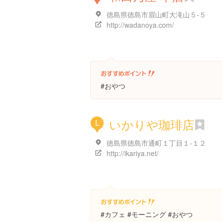
徳島県徳島市眉山町大滝山５-５
http://wadanoya.com/
#おやつ
いかりや珈琲店
L
徳島県徳島市通町１丁目１-１２
http://ikariya.net/
#カフェ #モーニング #おやつ