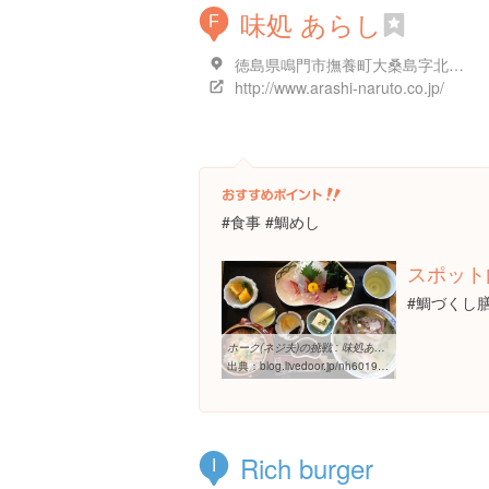
味処 あらし
F
徳島県鳴門市撫養町大桑島字北ノ浜51-1
http://www.arashi-naruto.co.jp/
#食事 #鯛めし
スポット
#鯛づくし
ホーク(ネジ夫)の挑戦 : 味処あらし@鳴門市(徳島県)
出典：
blog.livedoor.jp/nh601988/archives/52264566.html
Rich burger
I