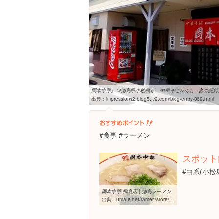
岡本中華』＠徳島県小松島市、中華そば＆めし - 食の記録
出典：
impressions2.blog5.fc2.com/blog-entry-869.html
#食事 #ラーメン
スポット
#白系(小松
岡本中華 鴨島店 | 徳島ラーメン
出典：
uma-e.net/ramen/store/3082