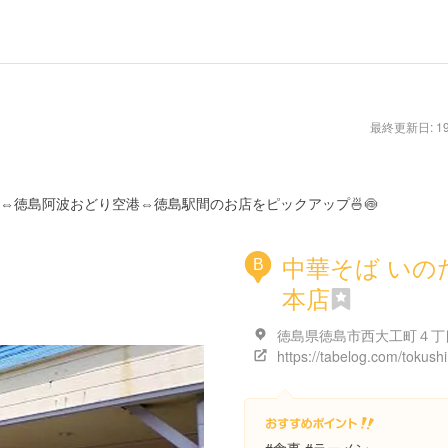
最終更新日: 19/
⇔徳島阿波おどり空港⇔徳島駅間のお店をピックアップ🍜🍥
中華そば いの
B
本店