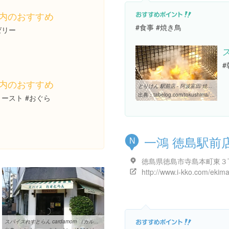
内のおすすめ
#食事 #焼き鳥
ゼリー
#
内のおすすめ
とりけん 駅前店 - 阿波富田/焼鳥 [食べログ]
出典：
tabelog.com/tokushima/A3601/A360101/36005010
ースト #おぐら
一鴻 徳島駅前
N
スパイスれすとらん cardamom （カルダモン） - 阿波富田/インドカレー ...