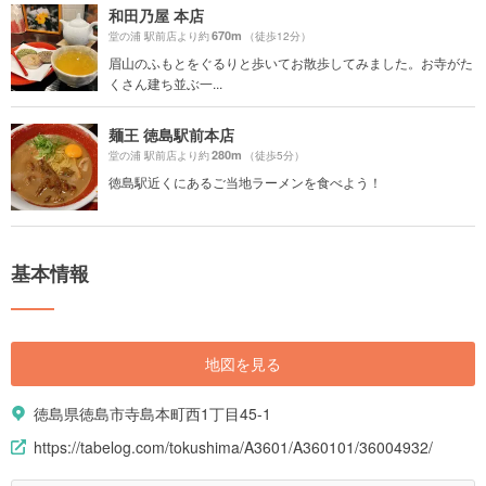
和田乃屋 本店
670m
堂の浦 駅前店より約
（徒歩12分）
眉山のふもとをぐるりと歩いてお散歩してみました。お寺がた
くさん建ち並ぶ一...
麺王 徳島駅前本店
280m
堂の浦 駅前店より約
（徒歩5分）
徳島駅近くにあるご当地ラーメンを食べよう！
基本情報
地図を見る
徳島県徳島市寺島本町西1丁目45-1
https://tabelog.com/tokushima/A3601/A360101/36004932/