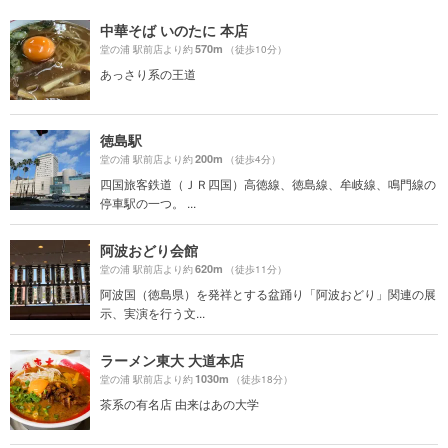
中華そば いのたに 本店
570m
堂の浦 駅前店より約
（徒歩10分）
あっさり系の王道
徳島駅
200m
堂の浦 駅前店より約
（徒歩4分）
四国旅客鉄道（ＪＲ四国）高徳線、徳島線、牟岐線、鳴門線の
停車駅の一つ。 ...
阿波おどり会館
620m
堂の浦 駅前店より約
（徒歩11分）
阿波国（徳島県）を発祥とする盆踊り「阿波おどり」関連の展
示、実演を行う文...
ラーメン東大 大道本店
1030m
堂の浦 駅前店より約
（徒歩18分）
茶系の有名店 由来はあの大学