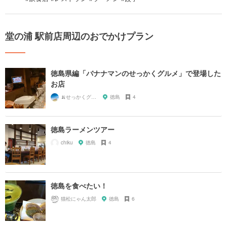
堂の浦 駅前店周辺のおでかけプラン
徳島県編「バナナマンのせっかくグルメ」で登場した
お店
🍌せっかくグルメまにあ🍌
徳島
4
徳島ラーメンツアー
chiku
徳島
4
徳島を食べたい！
猫松にゃん太郎
徳島
6