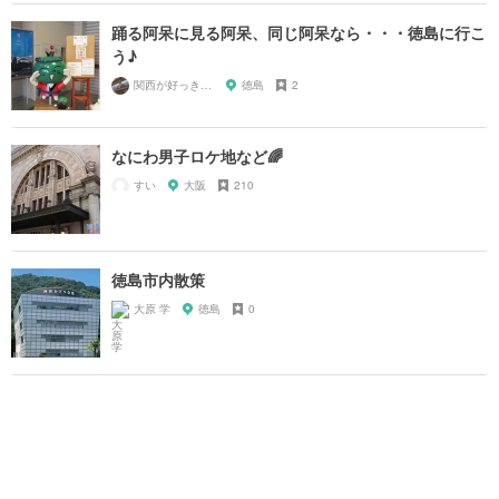
踊る阿呆に見る阿呆、同じ阿呆なら・・・徳島に行こ
う♪
関西が好っきゃねん
徳島
2
なにわ男子ロケ地など🌈
すい
大阪
210
徳島市内散策
大原 学
徳島
0