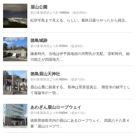
眉山公園
1660m
堂の浦 駅前店より約
（徒歩28分）
紀伊半島まで見える、らしい。最終日曇りやったから残念。
徳島城跡
530m
堂の浦 駅前店より約
（徒歩9分）
鎌倉時代、当地は伊予国地頭の河野氏が支配。 室町時代、細
川頼之が四国地方...
徳島眉山天神社
680m
堂の浦 駅前店より約
（徒歩12分）
眉山山麓に鎮座する。 祭神は菅原道真公。 潮音寺の鎮守とし
て瑞巌寺の一顎...
あわぎん眉山ロープウェイ
640m
堂の浦 駅前店より約
（徒歩11分）
徳島県徳島市内の眉山にあるロープウェイ。 四国八十八景４
番「眉山ロープウ...