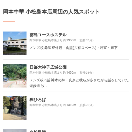
岡本中華 小松島本店周辺の人気スポット
徳島ユースホステル
1950m
岡本中華 小松島本店より約
（徒歩33分）
メンズ校 希望寮外観・食堂(共有スペース)・居室・廊下
日峯大神子広域公園
1430m
岡本中華 小松島本店より約
（徒歩24分）
メンズ校 5話 神木の姉・真奈と牧らが歩きながら話をしていた
遊歩道 牧...
狸ひろば
1310m
岡本中華 小松島本店より約
（徒歩22分）
小松島港