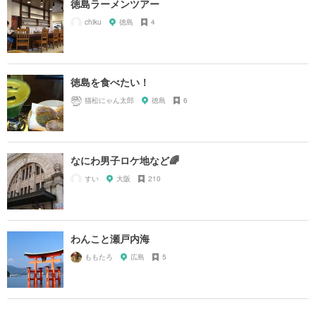
徳島ラーメンツアー
chiku
徳島
4
徳島を食べたい！
猫松にゃん太郎
徳島
6
なにわ男子ロケ地など🌈
すい
大阪
210
わんこと瀬戸内海
ももたろ
広島
5