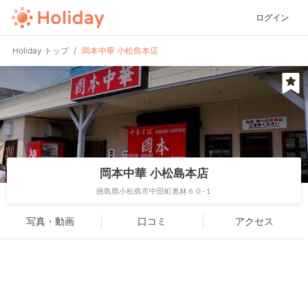
ログイン
Holiday トップ
岡本中華 小松島本店
岡本中華 小松島本店
徳島県小松島市中田町奥林６０-１
写真・動画
口コミ
アクセス