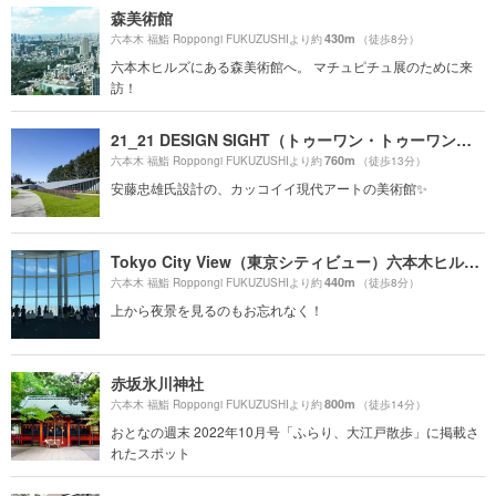
森美術館
430m
六本木 福鮨 Roppongi FUKUZUSHIより約
（徒歩8分）
六本木ヒルズにある森美術館へ。 マチュピチュ展のために来
訪！
21_21 DESIGN SIGHT（トゥーワン・トゥーワン・デザインサイト）
760m
六本木 福鮨 Roppongi FUKUZUSHIより約
（徒歩13分）
安藤忠雄氏設計の、カッコイイ現代アートの美術館✨
Tokyo City View（東京シティビュー）六本木ヒルズ展望台
440m
六本木 福鮨 Roppongi FUKUZUSHIより約
（徒歩8分）
上から夜景を見るのもお忘れなく！
赤坂氷川神社
800m
六本木 福鮨 Roppongi FUKUZUSHIより約
（徒歩14分）
おとなの週末 2022年10月号「ふらり、大江戸散歩」に掲載さ
れたスポット