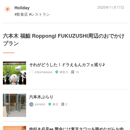
Holiday
2020年11月17日
#飲食店 #レストラン
六本木 福鮨 Roppongi FUKUZUSHI周辺のおでかけ
プラン
それがどうした！ドラえもんカフェ巡り♪
eriyamaaaaa
神奈川
16
六本木ぶらり
yomesh
東京
2
肉好き必見👀 華金には東京タワーを眺めながらお肉