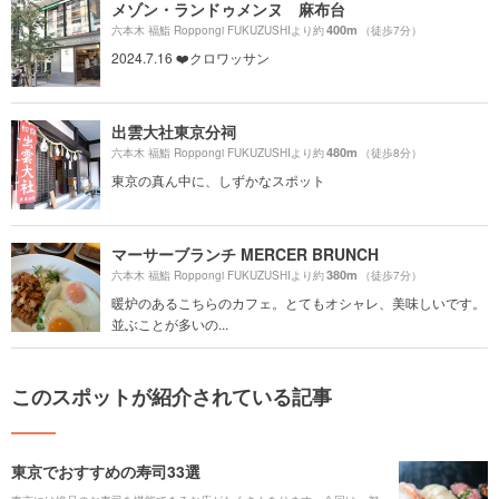
メゾン・ランドゥメンヌ 麻布台
400m
六本木 福鮨 Roppongi FUKUZUSHIより約
（徒歩7分）
2024.7.16 ❤️クロワッサン
出雲大社東京分祠
480m
六本木 福鮨 Roppongi FUKUZUSHIより約
（徒歩8分）
東京の真ん中に、しずかなスポット
マーサーブランチ MERCER BRUNCH
380m
六本木 福鮨 Roppongi FUKUZUSHIより約
（徒歩7分）
暖炉のあるこちらのカフェ。とてもオシャレ、美味しいです。
並ぶことが多いの...
このスポットが紹介されている記事
東京でおすすめの寿司33選