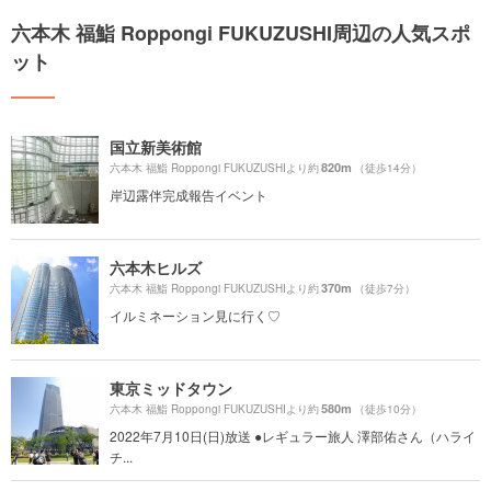
六本木 福鮨 Roppongi FUKUZUSHI周辺の人気スポ
ット
国立新美術館
820m
六本木 福鮨 Roppongi FUKUZUSHIより約
（徒歩14分）
岸辺露伴完成報告イベント
六本木ヒルズ
370m
六本木 福鮨 Roppongi FUKUZUSHIより約
（徒歩7分）
イルミネーション見に行く♡
東京ミッドタウン
580m
六本木 福鮨 Roppongi FUKUZUSHIより約
（徒歩10分）
2022年7月10日(日)放送 ●レギュラー旅人 澤部佑さん（ハライ
チ...