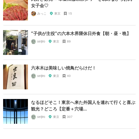
女子会♡
みっこ
東京
15
"子供が主役"の六本木界隈休日外食【朝・昼・晩】
seijiro
東京
89
六本木は美味しい焼鳥だらけだ！
seijiro
東京
40
なるほどそこ！東京へ来た外国人を連れて行くと喜ぶ
観光？どころ【定番＋穴場...
seijiro
東京
307