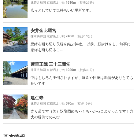
1610m
抹茶共和国 京都店より約
（徒歩27分）
広々としていて気持ちいい場所です。
安井金比羅宮
740m
抹茶共和国 京都店より約
（徒歩13分）
悪縁を断ち切り良縁を結ぶ神社。 以前、願掛けをし、無事に
悪縁を断ち切るこ...
蓮華王院 三十三間堂
1920m
抹茶共和国 京都店より約
（徒歩32分）
中はもちろん圧倒されますが、庭園や回廊は風情がありとても
良いです
建仁寺
570m
抹茶共和国 京都店より約
（徒歩10分）
寄り道です（笑）双龍図めちゃくちゃかっこよかったです！方
丈の縁側でのんび...
基本情報