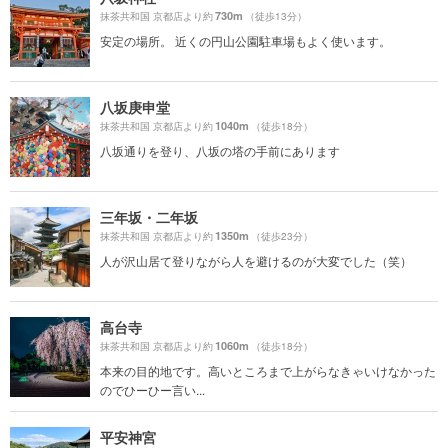
730m
抹茶共和国 京都店より約
（徒歩13分）
安定の場所。 近くの円山公園駐車場もよく使います。
八坂庚申堂
1040m
抹茶共和国 京都店より約
（徒歩18分）
八坂通りを登り、八坂の塔の手前にあります
三年坂・二年坂
1350m
抹茶共和国 京都店より約
（徒歩23分）
人が沢山居て登りながら人を避けるのが大変でした（笑）
高台寺
1060m
抹茶共和国 京都店より約
（徒歩18分）
本来の目的地です。高いところまで上がらなきゃいけなかった
のでひーひー言い...
平安神宮