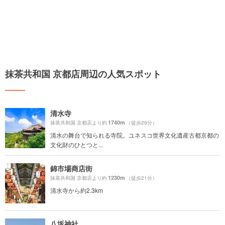
抹茶共和国 京都店周辺の人気スポット
清水寺
1740m
抹茶共和国 京都店より約
（徒歩29分）
清水の舞台で知られる寺院。ユネスコ世界文化遺産古都京都の
文化財のひとつと...
錦市場商店街
1230m
抹茶共和国 京都店より約
（徒歩21分）
清水寺から約2.3km
八坂神社