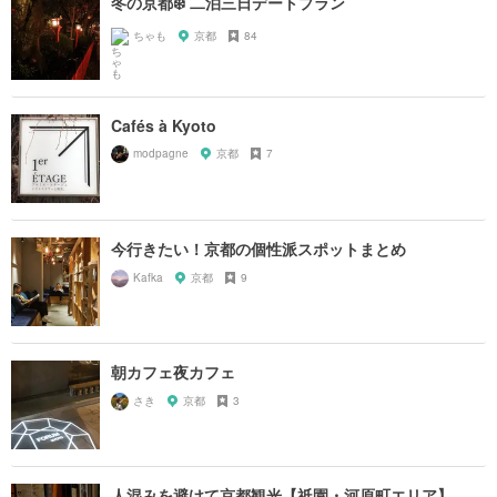
冬の京都❄️ 二泊三日デートプラン
ちゃも
京都
84
Cafés à Kyoto
modpagne
京都
7
今行きたい！京都の個性派スポットまとめ
Kafka
京都
9
朝カフェ夜カフェ
さき
京都
3
人混みを避けて京都観光【祇園・河原町エリア】