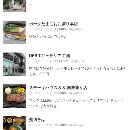
・
ポークたまごおにぎり本店
440m
ラ・クンチーナより約
（徒歩8分）
種類もいっぱいでした♪
DFS Tギャラリア 沖縄
1470m
ラ・クンチーナより約
（徒歩25分）
空港に荷物を預けたらモノレールで30分「おもろまち」にあり
ます。300円...
ステーキハウス８８ 国際通り店
530m
ラ・クンチーナより約
（徒歩9分）
マックには悪いけど バーベキューソースよりフォンドボーソ
ースのほうが好き...
楚辺そば
980m
ラ・クンチーナより約
（徒歩17分）