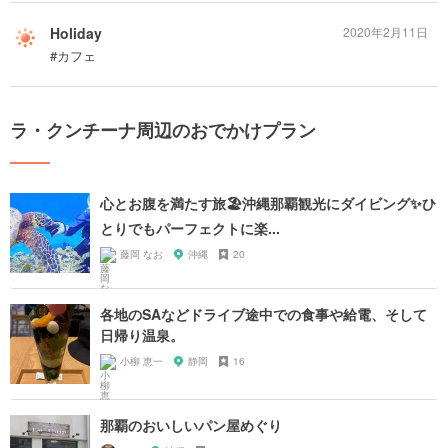
Holiday
2020年2月11日
#カフェ
ラ・クンチーナ周辺のおでかけプラン
心とお腹を満たす旅🏖沖縄那覇観光にダイビング✨ひ
とりでもパーフェクトに楽...
藤岡 なお
沖縄
20
各地のSAなどドライブ途中での食事や給電、そして
日帰り温泉。
小柳 恵一
静岡
16
那覇のおいしいパン屋めぐり