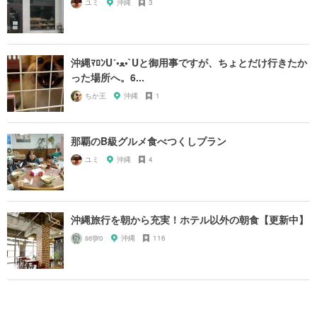
ユミ
沖縄
3
沖縄ﾏﾛﾝU´•ﻌ•`Uと御用事ですが、ちょとだけ行きたか
った場所へ。6...
ちか王
沖縄
1
那覇のB級グルメ食べつくしプラン
ユミ
沖縄
4
沖縄旅行を朝から充実！ホテル以外の朝食【更新中】
seijiro
沖縄
116