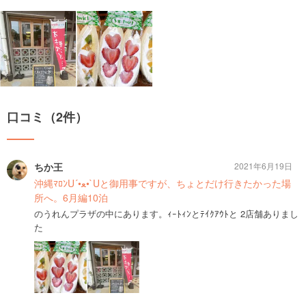
口コミ（2件）
ちか王
2021年6月19日
沖縄ﾏﾛﾝU´•ﻌ•`Uと御用事ですが、ちょとだけ行きたかった場
所へ。6月編10泊
のうれんプラザの中にあります。ｨｰﾄｨﾝとﾃｲｸｱｳﾄと 2店舗ありまし
た