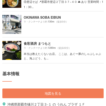
④楚辺そば 📍那覇市楚辺２丁目３７−４０ 🚘 あり 営業時間：1
1：30...
OKINAWA SOBA EIBUN
130m
ラ・クンチーナより約
（徒歩3分）
食彩酒房 まつもと
1280m
ラ・クンチーナより約
（徒歩22分）
本当は教えたくないお店。 ここは、あぐー豚のしゃぶしゃぶ
と、海ぶどう、も...
基本情報
地図を見る
沖縄県那覇市樋川２丁目３-１ の うれん プラザ １Ｆ