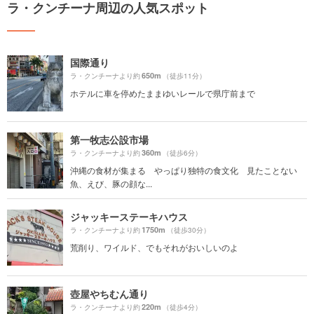
ラ・クンチーナ周辺の人気スポット
国際通り
650m
ラ・クンチーナより約
（徒歩11分）
ホテルに車を停めたままゆいレールで県庁前まで
第一牧志公設市場
360m
ラ・クンチーナより約
（徒歩6分）
沖縄の食材が集まる やっぱり独特の食文化 見たことない
魚、えび、豚の顔な...
ジャッキーステーキハウス
1750m
ラ・クンチーナより約
（徒歩30分）
荒削り、ワイルド、でもそれがおいしいのよ
壺屋やちむん通り
220m
ラ・クンチーナより約
（徒歩4分）