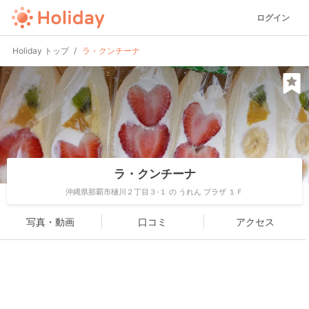
ログイン
Holiday トップ
ラ・クンチーナ
ラ・クンチーナ
沖縄県那覇市樋川２丁目３-１ の うれん プラザ １Ｆ
写真・動画
口コミ
アクセス