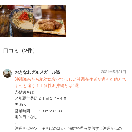
口コミ（2件）
おきなわグルメガール🌺
2021年5月21日
沖縄🌺来たら絶対に食べてほしい沖縄在住者が選んだ他とち
ょっと違う！？個性派沖縄そば4選！
④楚辺そば
📍那覇市楚辺２丁目３７−４０
🚘 あり
営業時間：11：30〜20：00
定休日：なし
.
沖縄そばやソーキそばのほか、海鮮料理も提供する沖縄そばの