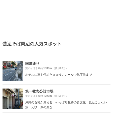
楚辺そば周辺の人気スポット
国際通り
1330m
楚辺そばより約
（徒歩23分）
ホテルに車を停めたままゆいレールで県庁前まで
第一牧志公設市場
1220m
楚辺そばより約
（徒歩21分）
沖縄の食材が集まる やっぱり独特の食文化 見たことない
魚、えび、豚の顔な...