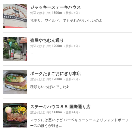
ジャッキーステーキハウス
1590m
楚辺そばより約
（徒歩27分）
荒削り、ワイルド、でもそれがおいしいのよ
壺屋やちむん通り
1200m
楚辺そばより約
（徒歩21分）
・
ポークたまごおにぎり本店
1280m
楚辺そばより約
（徒歩22分）
種類もいっぱいでした♪
ステーキハウス８８ 国際通り店
1410m
楚辺そばより約
（徒歩24分）
マックには悪いけど バーベキューソースよりフォンドボーソ
ースのほうが好き...