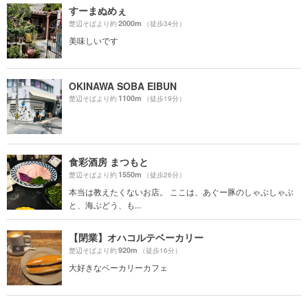
すーまぬめぇ
2000m
楚辺そばより約
（徒歩34分）
美味しいです
OKINAWA SOBA EIBUN
1100m
楚辺そばより約
（徒歩19分）
食彩酒房 まつもと
1550m
楚辺そばより約
（徒歩26分）
本当は教えたくないお店。 ここは、あぐー豚のしゃぶしゃぶ
と、海ぶどう、も...
【閉業】オハコルテベーカリー
920m
楚辺そばより約
（徒歩16分）
大好きなベーカリーカフェ