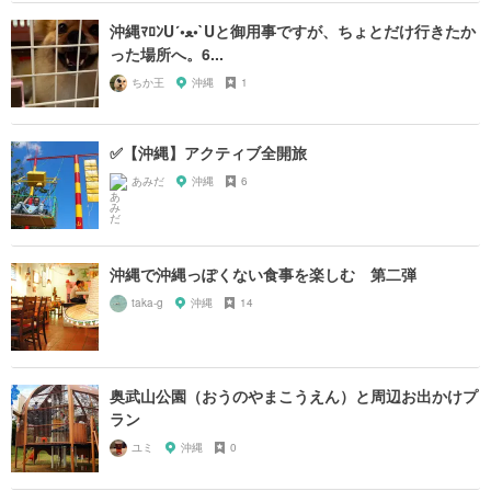
沖縄ﾏﾛﾝU´•ﻌ•`Uと御用事ですが、ちょとだけ行きたか
った場所へ。6...
ちか王
沖縄
1
✅【沖縄】アクティブ全開旅
あみだ
沖縄
6
沖縄で沖縄っぽくない食事を楽しむ 第二弾
taka-g
沖縄
14
奥武山公園（おうのやまこうえん）と周辺お出かけプ
ラン
ユミ
沖縄
0