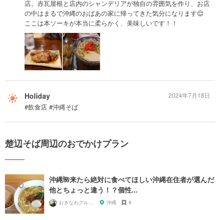
店。赤瓦屋根と店内のシャンデリアが独自の雰囲気を作り、お店
の中はまるで沖縄のおばあの家に帰ってきた気分になります😌
ここは本ソーキが本当に柔らかく、美味しいです！！
Holiday
2024年7月18日
#飲食店 #沖縄そば
楚辺そば周辺のおでかけプラン
沖縄🌺来たら絶対に食べてほしい沖縄在住者が選んだ
他とちょっと違う！？個性...
おきなわグルメガール🌺
沖縄
8