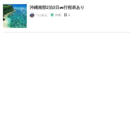
沖縄南部2泊3日🚗行程表あり
つぶあん
沖縄
4