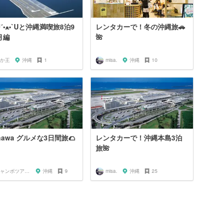
満喫旅8泊9
レンタカーで！冬の沖縄旅🚗
月編
🌺
か王
沖縄
1
misa.
沖縄
10
inawa グルメな3日間旅🌮
レンタカーで！沖縄本島3泊
旅🌺
ジャンボツアーズ 新垣
沖縄
9
misa.
沖縄
25