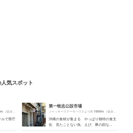
の人気スポット
第一牧志公設市場
0m
1600m
（徒歩23分）
ジャッキーステーキハウスより約
（徒歩27分）
ールで県庁
沖縄の食材が集まる やっぱり独特の食文
化 見たことない魚、えび、豚の顔な...