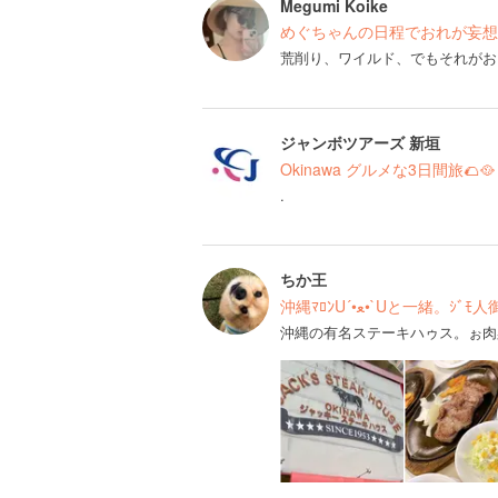
Megumi Koike
めぐちゃんの日程でおれが妄想
荒削り、ワイルド、でもそれがお
ジャンボツアーズ 新垣
Okinawa グルメな3日間旅🌮🥘
.
ちか王
沖縄ﾏﾛﾝU´•ﻌ•`Uと一緒
沖縄の有名ステーキハゥス。ぉ肉柔ら