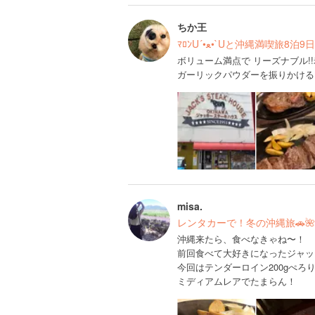
ちか王
ﾏﾛﾝU´•ﻌ•`Uと沖縄満喫旅8泊
ボリューム満点で リーズナブル!
ガーリックパウダーを振りかける
misa.
レンタカーで！冬の沖縄旅🚗🌺
沖縄来たら、食べなきゃね〜！
前回食べて大好きになったジャッ
今回はテンダーロイン200gぺろり
ミディアムレアでたまらん！