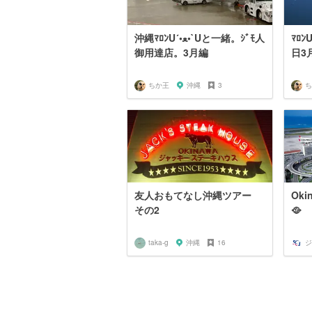
ﾏﾛﾝU´•ﻌ•`Uと沖縄
沖縄ﾏﾛﾝU´•ﻌ•`Uと一緒。ｼﾞﾓ人
御用達店。3月編
日3
ちか王
沖縄
3
ち
友人おもてなし沖縄ツアー
Ok
その2
🥘
taka-g
沖縄
16