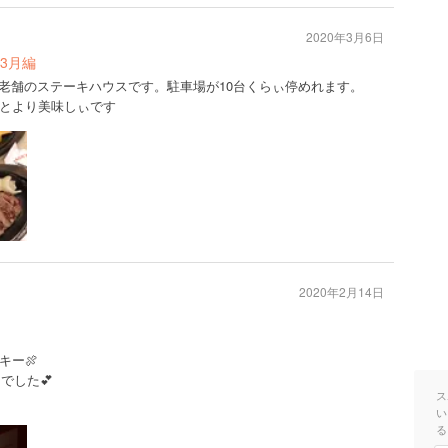
2020年3月6日
9日3月編
!老舗のステーキハウスです。駐車場が10台くらぃ停めれます。
とより美味しぃです
2020年2月14日
キー🍖
でした💕
ス
い
る