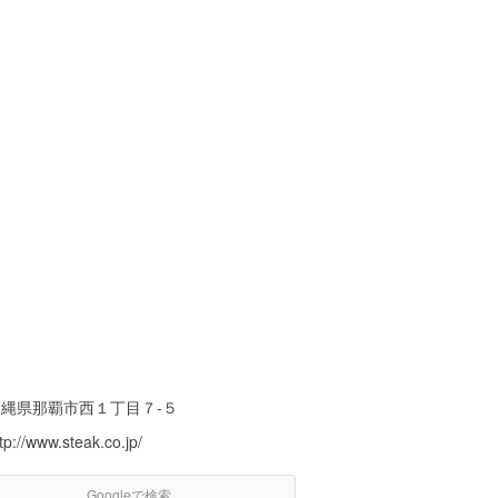
沖縄県那覇市西１丁目７-５
tp://www.steak.co.jp/
Googleで検索