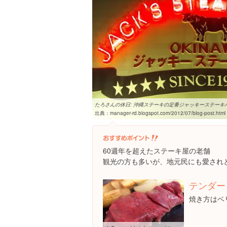
たろさんの休日: 沖縄ステーキの定番ジャッキーステーキ
出典：
manager-rd.blogspot.com/2012/07/blog-post.html
60週年を超えたステーキ屋の老舗
観光の方も多いが、地元民にも愛され
テンダー
焼き方はベ