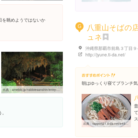
日を眺めようではないか
八重山そばの
G
ュネ
沖縄県那覇市前島３丁目９
http://jyune.ti-da.net/
朝はゆっくり寝てブランチ気
出典：
ameblo.jp/nabbiesanshin/entry-10873906708.html
う。
。
出典：
rapport21.ti-da.net/e4534701.html