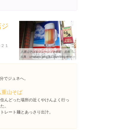
店ジ
-２１
八重山そば＆ジューシィ＠那覇・前島「ジュネ」 - うまから手帖◆旨辛 ...
出典：
umakara.blog.fc2.com/blog-entry-3944.html
分でジュネへ。
八重山そば
昔住んどった場所の近くやけんよく行っ
てた。
ストレート麺とあっさり出汁。