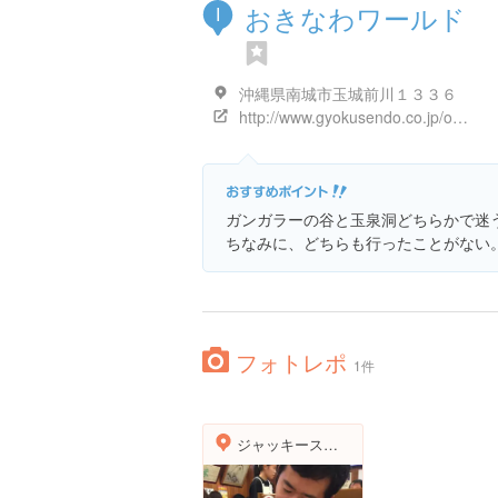
おきなわワールド
I
沖縄県南城市玉城前川１３３６
http://www.gyokusendo.co.jp/okinawaworld/
ガンガラーの谷と玉泉洞どちらかで迷
ちなみに、どちらも行ったことがない
フォトレポ
1件
ジャッキーステーキハウス