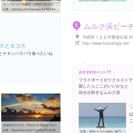
キングタコス 与勝店 （KING TACOS） - うるま市/メキシコ料理 [食べログ]
出典：
tabelog.com/okinawa/A4703/A470302/47000150
ムルク浜ビー
E
http://www.hamahiga.net/
スとタコス
とチキンバラバラ食べたいね
フライボードがリクエストで
探したらここがいいかなと
自分が好きなムルク浜
宮城海岸の夕日 - Picture of Miyagi Coast, Chatan-cho - TripAdvisor
出典：
tripadvisor.com/LocationPhotoDirectLink-g1025634-d1373482-i69879048-Miyagi_Coast-Chatan_cho_Nakagami_gun_Okinawa_Prefecture_Kyushu_Okinawa.html
出典：
tabione.com/plan_list/?sel_locl=0011&v_action=1&sel_category=0000000240