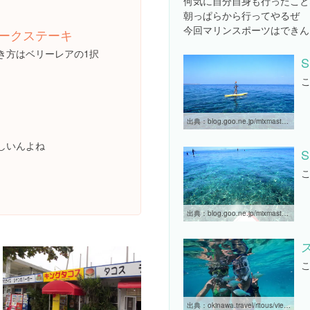
何気に自分自身も行ったこと
朝っぱらから行ってやるぜ
今回マリンスポーツはできん
ークステーキ
き方はベリーレアの1択
S
出典：
blog.goo.ne.jp/mixmaster-project/e/88928613f2b019cd14d2645e6cafab70
しいんよね
S
出典：
blog.goo.ne.jp/mixmaster-project/e/88928613f2b019cd14d2645e6cafab70
出典：
okinawa.travel/ritous/view/4225