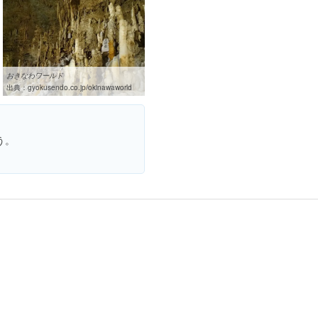
おきなわワールド
出典：
gyokusendo.co.jp/okinawaworld
う。
。