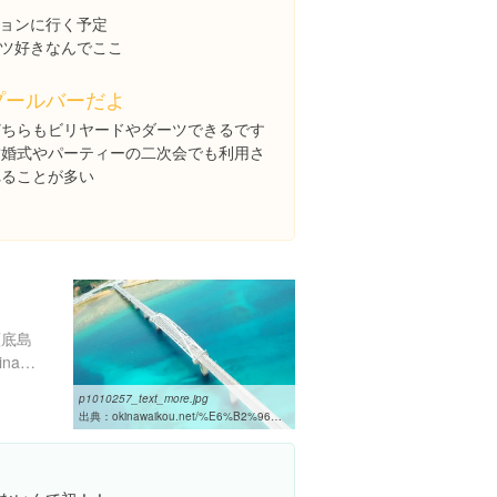
ョンに行く予定
ツ好きなんでここ
プールバーだよ
どちらもビリヤードやダーツできるです
結婚式やパーティーの二次会でも利用さ
れることが多い
瀬底島
http://www.town.motobu.okinawa.jp/
p1010257_text_more.jpg
出典：
okinawaikou.net/%E6%B2%96%E7%B8%84%E6%97%85%E8%A1%8C%E3%81%AE%E6%BA%96%E5%82%99/%E8%A6%B3%E5%85%89%E3%82%B3%E3%83%BC%E3%82%B9/297