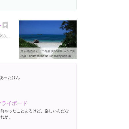
チ
沖縄県うるま市勝連比嘉 8X98+VF
美ら島物語 ビーチ特集 浜比嘉島 ムルク浜
出典：
churashima.net/shima/special/beach/islands/muruku/index.html
あったけん
フライボード
以前やったことあるけど、楽しいんだな
これが。