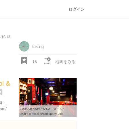
ログイン
/10/18
taka-g
16
地図をみる
l &
沖縄県那覇市松山２丁目１４-１０ 2F
com/
Pool Bar Food Bar Ole（オーレ）
出典：
e-bridal.tv/junbi/party2/ole