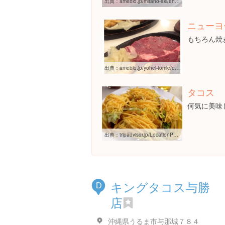
出典：
ameblo.jp/mitano-aki/entry-11766303250.html
ニューヨ
もちろん焼
出典：
ameblo.jp/yohei-tomie/entry-11820122707.html
タコス
何気に美味
出典：
tripadvisor.jp/LocationPhotoDirectLink-g298224-d1678834-i104978759-Jakkisutekihausu-Naha_Okinawa_Prefecture_Kyushu_Okinawa.html
キングタコス与勝
D
店
沖縄県うるま市与那城７８４