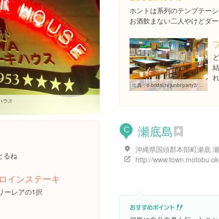
ホントは系列のテンプテーシ
お酒飲まない二人やけどダー
出典：
e-bridal.tv/junbi/party2/ole/pool-bar-food-bar-ole.html
ハウス
瀬底島
C
沖縄県国頭郡本部町瀬底 
とるね
ロインステーキ
リーレアの1択