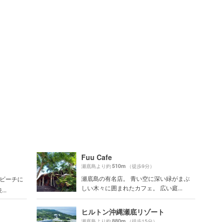
Fuu Cafe
510m
瀬底島より約
（徒歩9分）
瀬底島の有名店。 青い空に深い緑がまぶ
のビーチに
しい木々に囲まれたカフェ。 広い庭...
..
ヒルトン沖縄瀬底リゾート
880m
瀬底島より約
（徒歩15分）