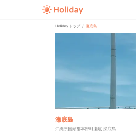
Holiday トップ
瀬底島
瀬底島
沖縄県国頭郡本部町瀬底 瀬底島