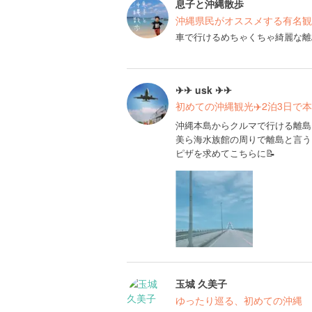
息子と沖縄散歩
沖縄県民がオススメする有名観
車で行けるめちゃくちゃ綺麗な離
✈✈ usk ✈✈
初めての沖縄観光✈️2泊3日で
沖縄本島からクルマで行ける離島
美ら海水族館の周りで離島と言う
ピザを求めてこちらに📝
玉城 久美子
ゆったり巡る、初めての沖縄