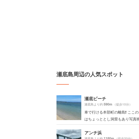
瀬底島周辺の人気スポット
瀬底ビーチ
590m
瀬底島より約
（徒歩10分）
車で行ける本部町の離島❗️ ここ
はちょっととし洞窟もあり写真映.
アンチ浜
1180m
瀬底島より約
（徒歩20分）