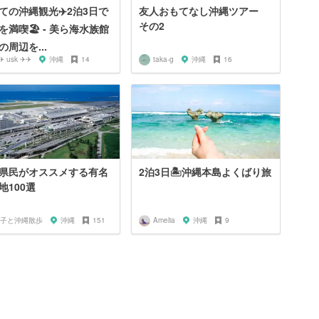
ての沖縄観光✈️2泊3日で
友人おもてなし沖縄ツアー
その2
を満喫🏖 - 美ら海水族館
の周辺を...
✈ usk ✈✈
沖縄
14
taka-g
沖縄
16
県民がオススメする有名
2泊3日🏝沖縄本島よくばり旅
地100選
子と沖縄散歩
沖縄
151
Amelia
沖縄
9