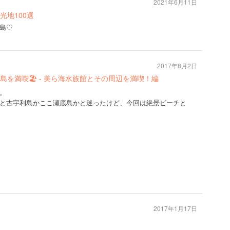
2021年6月11日
光地100選
島♡
2017年8月2日
本島を満喫🏖 - 美ら海水族館とその周辺を満喫！編
。
と古宇利島かここ瀬底島かと迷ったけど、今回は絶景ビーチと
2017年1月17日