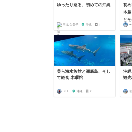
ゆったり巡る、初めての沖縄
初め
本島
とそ
玉城 久美子
沖縄
1
✈
美ら海水族館と瀬底島、そし
沖縄
て軽食 木曜館
観光
IZFU
沖縄
7
息