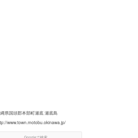
沖縄県国頭郡本部町瀬底 瀬底島
ttp://www.town.motobu.okinawa.jp/
Googleで検索