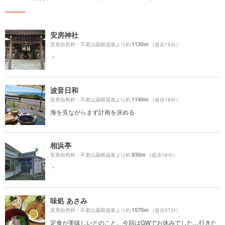
安房神社
1130m
安房自然村・不老山薬師温泉より約
（徒歩19分）
・
波音日和
1140m
安房自然村・不老山薬師温泉より約
（徒歩19分）
海を見ながらまず計画を決める
相浜亭
930m
安房自然村・不老山薬師温泉より約
（徒歩16分）
・
味処 あさみ
1570m
安房自然村・不老山薬師温泉より約
（徒歩27分）
定食が美味しいとのこと。今回はGWでお休みでした…行きた