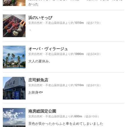
かった
浜のいそっぴ
1010m
安房自然村・不老山薬師温泉より約
（徒歩17分）
・
オーパ・ヴィラージュ
1990m
安房自然村・不老山薬師温泉より約
（徒歩34分）
大人の夏休み。
庄司鮮魚店
1210m
安房自然村・不老山薬師温泉より約
（徒歩21分）
お刺身🐟
南房総国定公園
600m
安房自然村・不老山薬師温泉より約
（徒歩10分）
景色が良かったからふと車を止めてしまいました