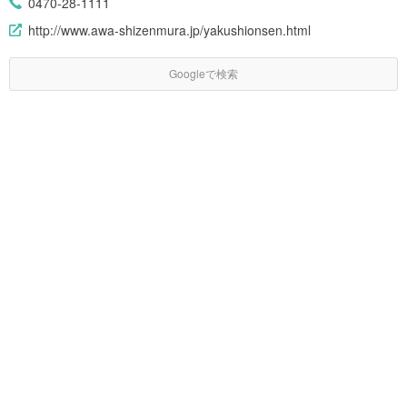
0470-28-1111
http://www.awa-shizenmura.jp/yakushionsen.html
Googleで検索