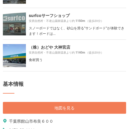
surfcoサーフショップ
1150m
安房自然村・不老山薬師温泉より約
（徒歩20分）
スノーボードではなく、砂山を滑る"サンドボード"が体験でき
ます！ボードは...
（株）おどや 大神宮店
1140m
安房自然村・不老山薬師温泉より約
（徒歩20分）
食材買う
基本情報
地図を見る
千葉県館山市布良６００