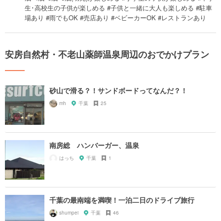
生･高校生の子供が楽しめる #子供と一緒に大人も楽しめる #駐車
場あり #雨でもOK #売店あり #ベビーカーOK #レストランあり
安房自然村・不老山薬師温泉周辺のおでかけプラン
砂山で滑る？！サンドボードってなんだ？！
mh
千葉
25
南房総 ハンバーガー、温泉
はっち
千葉
1
千葉の最南端を満喫！一泊二日のドライブ旅行
shumpei
千葉
46