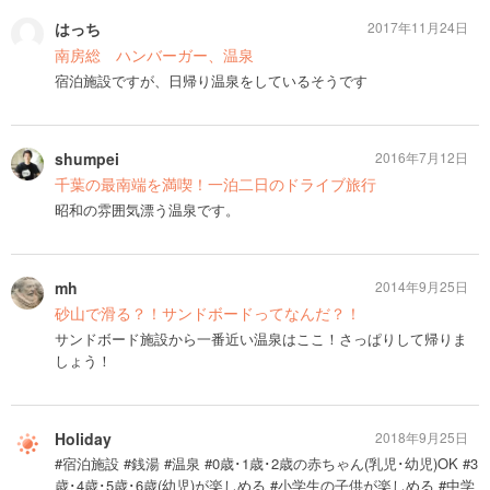
はっち
2017年11月24日
南房総 ハンバーガー、温泉
宿泊施設ですが、日帰り温泉をしているそうです
shumpei
2016年7月12日
千葉の最南端を満喫！一泊二日のドライブ旅行
昭和の雰囲気漂う温泉です。
mh
2014年9月25日
砂山で滑る？！サンドボードってなんだ？！
サンドボード施設から一番近い温泉はここ！さっぱりして帰りま
しょう！
Holiday
2018年9月25日
#宿泊施設 #銭湯 #温泉 #0歳･1歳･2歳の赤ちゃん(乳児･幼児)OK #3
歳･4歳･5歳･6歳(幼児)が楽しめる #小学生の子供が楽しめる #中学