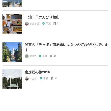
一泊二日のんびり館山
きみきみ
千葉
5
関東の「先っぽ」南房総には２つの灯台が並んでいま
す！
seijiro
千葉
42
南房総の旅2016
ゆたか
千葉
25