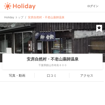
ログイン
Holiday トップ
安房自然村・不老山薬師温泉
安房自然村・不老山薬師温泉
千葉県館山市布良６００
写真・動画
口コミ
アクセス