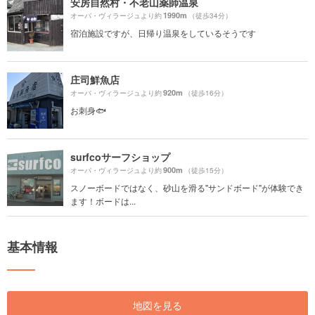
安房自然村・不老山薬師温泉
1990m
オーパ・ヴィラージュより約
（徒歩34分）
宿泊施設ですが、日帰り温泉をしているそうです
庄司鮮魚店
920m
オーパ・ヴィラージュより約
（徒歩16分）
お刺身🐟
surfcoサーフショップ
900m
オーパ・ヴィラージュより約
（徒歩15分）
スノーボードではなく、砂山を滑る"サンドボード"が体験でき
ます！ボードは...
基本情報
地図を見る