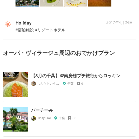
Holiday
2017年4月24日
#宿泊施設 #リゾートホテル
オーパ・ヴィラージュ周辺のおでかけプラン
【8月の千葉】🍉南房総プチ旅行からロッキン
しむらというもの
千葉
0
バーチー🚗
Tipsy Owl
千葉
55