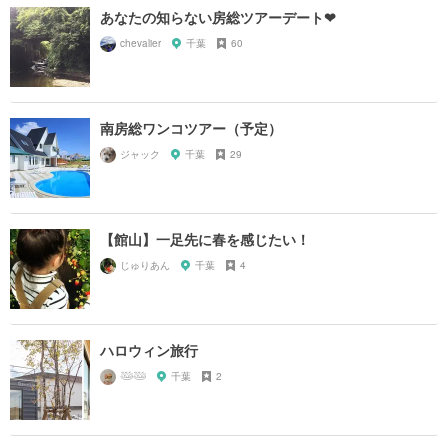
あなたの知らない房総ツアーデート❤︎
chevalier
千葉
60
南房総ワンコツアー（予定）
ジャック
千葉
29
【館山】一足先に春を感じたい！
じゅりあん
千葉
4
ハロウィン旅行
𓅸𓅸
千葉
2