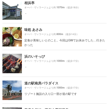
相浜亭
1070m
オーパ・ヴィラージュより約
（徒歩18分）
・
味処 あさみ
800m
オーパ・ヴィラージュより約
（徒歩14分）
定食が美味しいとのこと。今回はGWでお休みでした…行きた
かった
浜のいそっぴ
1000m
オーパ・ヴィラージュより約
（徒歩17分）
・
道の駅南房パラダイス
1000m
オーパ・ヴィラージュより約
（徒歩17分）
リゾート施設の入り口一部が道の駅です