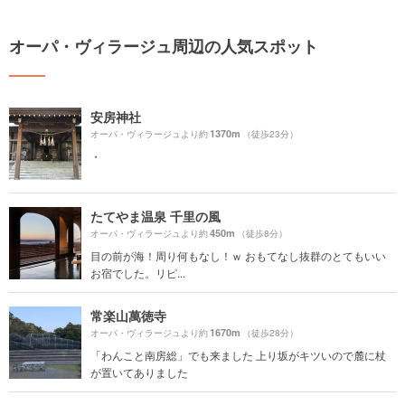
オーパ・ヴィラージュ周辺の人気スポット
安房神社
1370m
オーパ・ヴィラージュより約
（徒歩23分）
・
たてやま温泉 千里の風
450m
オーパ・ヴィラージュより約
（徒歩8分）
目の前が海！周り何もなし！ｗ おもてなし抜群のとてもいい
お宿でした。リピ...
常楽山萬徳寺
1670m
オーパ・ヴィラージュより約
（徒歩28分）
「わんこと南房総」でも来ました 上り坂がキツいので麓に杖
が置いてありました