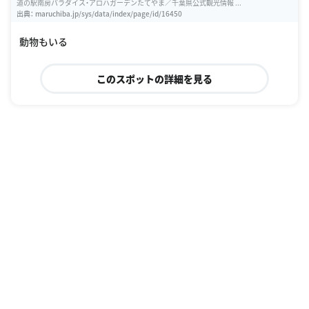
道の駅南房パラダイス・アロハガーデンたてやま／千葉県公式観光情報 ...
出典：
maruchiba.jp/sys/data/index/page/id/16450
動物もいる
このスポットの詳細を見る