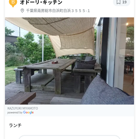
オドーリ・キッチン
B
19
千葉県南房総市白浜町白浜３５５５-１
KAZUYUKI MIYAMOTO
G
oogle Places
ランチ