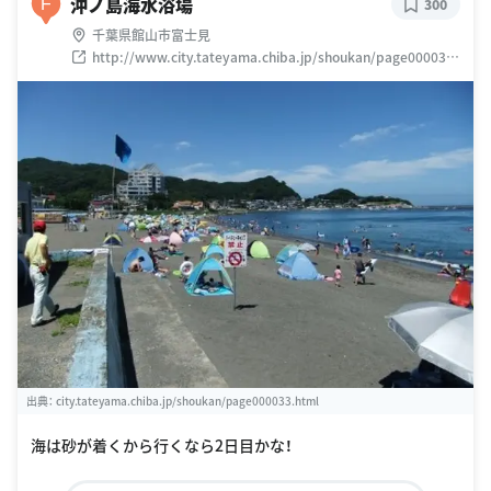
沖ノ島海水浴場
F
300
千葉県館山市富士見
http://www.city.tateyama.chiba.jp/shoukan/page000033.
html#section3
出典：
city.tateyama.chiba.jp/shoukan/page000033.html
海は砂が着くから行くなら2日目かな！