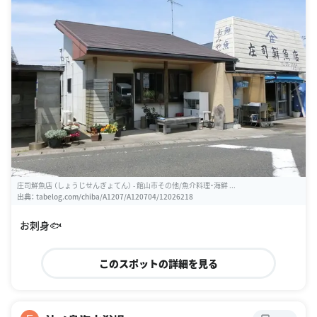
庄司鮮魚店 （しょうじせんぎょてん） - 館山市その他/魚介料理・海鮮 ...
出典：
tabelog.com/chiba/A1207/A120704/12026218
お刺身🐟
このスポットの詳細を見る