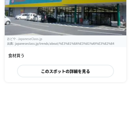
おどや - JapaneseClass.jp
出典：
japaneseclass.jp/trends/about/%E3%81%8A%E3%81%A9%E3%82%84
食材買う
このスポットの詳細を見る