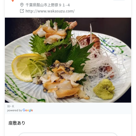
千葉県館山市上野原９１-４
http://www.wakasuzu.com/
W・ K
G
oogle Places
座敷あり