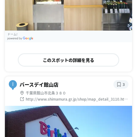
ドーム!
G
oogle Places
このスポットの詳細を見る
バースデイ館山店
I
3
千葉県館山市北条３８０
http://www.shimamura.gr.jp/shop/map_detail_3110.htm
l