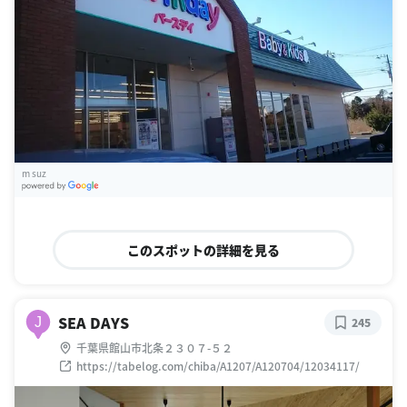
m suz
G
oogle Places
このスポットの詳細を見る
SEA DAYS
J
245
千葉県館山市北条２３０７-５２
https://tabelog.com/chiba/A1207/A120704/12034117/