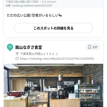
千葉県立館山運動公園（千葉県）｜るるぶ&more.
出典：
rurubu.jp/andmore/spot/80122207
ただの広い公園！恐竜がいるらしい🦕
このスポットの詳細を見る
館山なぎさ食堂
H
137
千葉県館山市館山１５６４-１
https://tabelog.com/chiba/A1207/A120704/12035656/