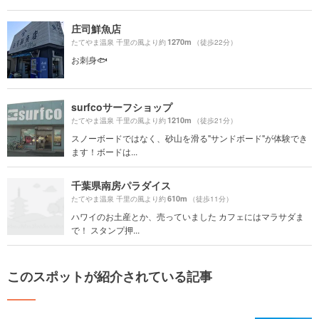
庄司鮮魚店
1270m
たてやま温泉 千里の風より約
（徒歩22分）
お刺身🐟
surfcoサーフショップ
1210m
たてやま温泉 千里の風より約
（徒歩21分）
スノーボードではなく、砂山を滑る"サンドボード"が体験でき
ます！ボードは...
千葉県南房パラダイス
610m
たてやま温泉 千里の風より約
（徒歩11分）
ハワイのお土産とか、売っていました カフェにはマラサダま
で！ スタンプ押...
このスポットが紹介されている記事