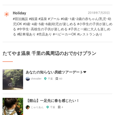
Holiday
2018年7月20日
#宿泊施設 #銭湯 #温泉 #プール #0歳･1歳･2歳の赤ちゃん(乳児･幼
児)OK #3歳･4歳･5歳･6歳(幼児)が楽しめる #小学生の子供が楽しめ
る #中学生･高校生の子供が楽しめる #子供と一緒に大人も楽しめ
る #駐車場あり #売店あり #ベビーカーOK #レストランあり
たてやま温泉 千里の風周辺のおでかけプラン
あなたの知らない房総ツアーデート❤︎
chevalier
千葉
60
【館山】一足先に春を感じたい！
じゅりあん
千葉
4