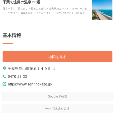
千葉で注目の温泉 33選
日本一早く「日の出」を見ることができる犬吠埼エリアや、オーシャンビ
ューで大海と一体感を味わうことができたり、天気に恵まれた日は富士山
を見ることができる温泉などエリアによって様々な魅力があります。もち
ろん泉質もヨード・ミネラルたっぷりなど美肌効果を期待できるところが
多いのもポイントです。 そのほか、ディズニーリゾート周辺で楽しめる温
泉もご紹介しています。思いっきり遊んだ後に、温泉でゆったり寛ぎのひ
基本情報
と時を過ごせます。
地図を見る
千葉県館山市藤原１４９５-１
0470-28-2211
https://www.senrinokaze.jp/
Googleで検索
一休で詳細をみる