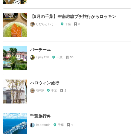
【8月の千葉】🍉南房総プチ旅行からロッキン
しむらというもの
千葉
0
バーチー🚗
Tipsy Owl
千葉
55
ハロウィン旅行
𓅸𓅸
千葉
2
千葉旅行🚘
lm.deftech
千葉
4