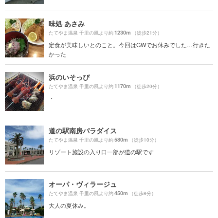
味処 あさみ
1230m
たてやま温泉 千里の風より約
（徒歩21分）
定食が美味しいとのこと。今回はGWでお休みでした…行きた
かった
浜のいそっぴ
1170m
たてやま温泉 千里の風より約
（徒歩20分）
・
道の駅南房パラダイス
580m
たてやま温泉 千里の風より約
（徒歩10分）
リゾート施設の入り口一部が道の駅です
オーパ・ヴィラージュ
450m
たてやま温泉 千里の風より約
（徒歩8分）
大人の夏休み。