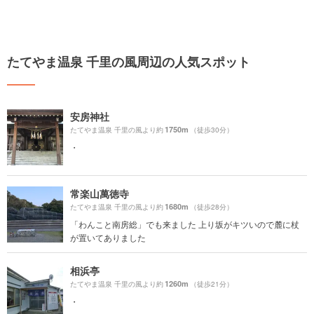
たてやま温泉 千里の風周辺の人気スポット
安房神社
1750m
たてやま温泉 千里の風より約
（徒歩30分）
・
常楽山萬徳寺
1680m
たてやま温泉 千里の風より約
（徒歩28分）
「わんこと南房総」でも来ました 上り坂がキツいので麓に杖
が置いてありました
相浜亭
1260m
たてやま温泉 千里の風より約
（徒歩21分）
・