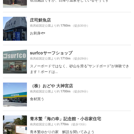
庄司鮮魚店
1760m
南房総国定公園より約
（徒歩30分）
お刺身🐟
surfcoサーフショップ
1710m
南房総国定公園より約
（徒歩29分）
スノーボードではなく、砂山を滑る"サンドボード"が体験でき
ます！ボードは...
（株）おどや 大神宮店
1700m
南房総国定公園より約
（徒歩29分）
食材買う
青木繁「海の幸」記念館・小谷家住宅
770m
南房総国定公園より約
（徒歩13分）
青木繁ゆかりの家 解説を聞いてみよう