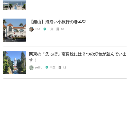
【館山】海沿い小旅行の巻🌊🤍
Lisa
千葉
10
関東の「先っぽ」南房総には２つの灯台が並んでいま
す！
seijiro
千葉
42