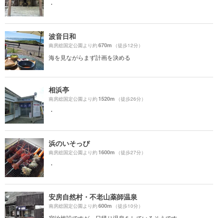
・
波音日和
670m
南房総国定公園より約
（徒歩12分）
海を見ながらまず計画を決める
相浜亭
1520m
南房総国定公園より約
（徒歩26分）
・
浜のいそっぴ
1600m
南房総国定公園より約
（徒歩27分）
・
安房自然村・不老山薬師温泉
600m
南房総国定公園より約
（徒歩10分）
宿泊施設ですが、日帰り温泉をしているそうです