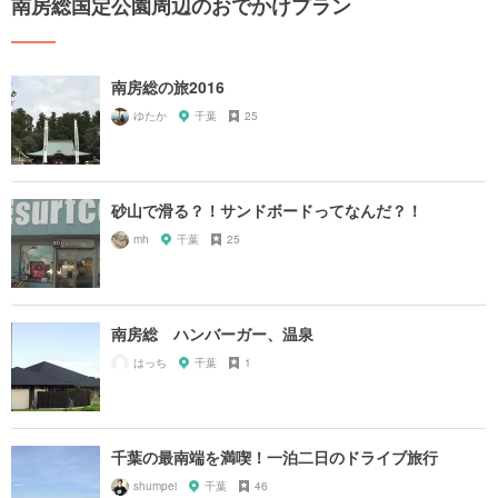
南房総国定公園周辺のおでかけプラン
南房総の旅2016
ゆたか
千葉
25
砂山で滑る？！サンドボードってなんだ？！
mh
千葉
25
南房総 ハンバーガー、温泉
はっち
千葉
1
千葉の最南端を満喫！一泊二日のドライブ旅行
shumpei
千葉
46