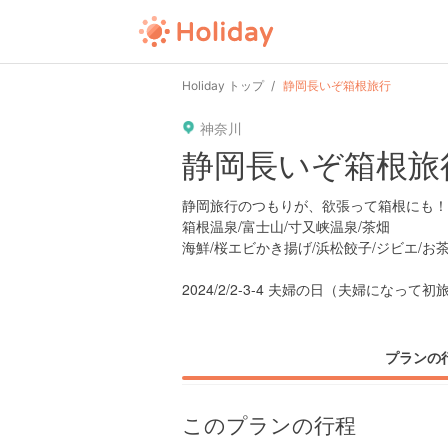
user
pin
tel
time
Holiday トップ
静岡長いぞ箱根旅行
神奈川
date
child
solitary
静岡長いぞ箱根旅
tokyo
kanagawa
osaka
静岡旅行のつもりが、欲張って箱根にも！
箱根温泉/富士山/寸又峡温泉/茶畑
海鮮/桜エビかき揚げ/浜松餃子/ジビエ/お茶
2024/2/2-3-4 夫婦の日（夫婦になって初
プランの
このプランの行程