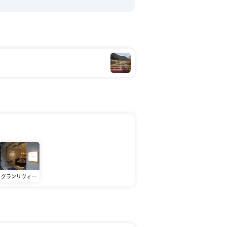
グランリヴィエ
ール箱根 湯本店