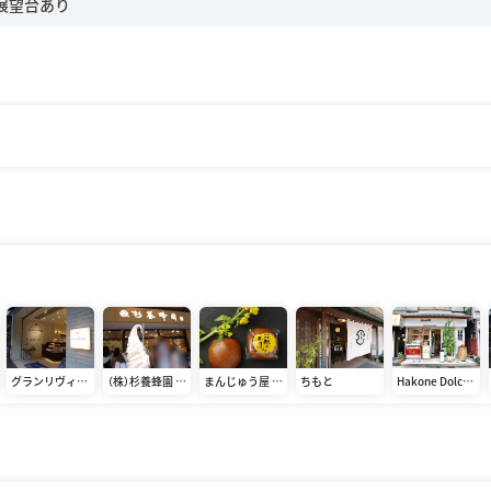
グランリヴィエ
（株）杉養蜂園 箱
まんじゅう屋 菜
ちもと
Hakone Dolce
ール箱根 湯本店
根湯本店
の花
studio STELLA