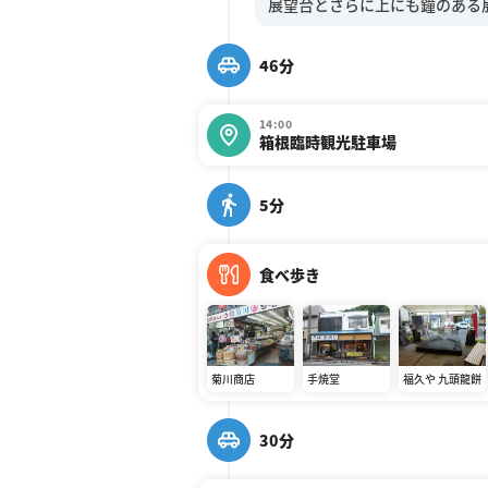
46分
14:00
箱根臨時観光駐車場
5分
食べ歩き
菊川商店
手焼堂
福久や 九頭龍餅
30分