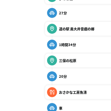
27分
道の駅 奥大井音戯の郷
1時間34分
三保の松原
20分
おさかな工房魚清
車