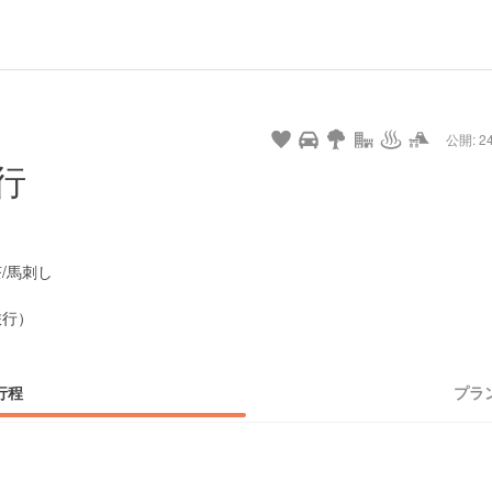
url
guide
hot
type
star
camera
home
settings
profile
print
rank
mail
lock
calendar
access
公開: 24
pet
drive
walking
cycling
nature
stroll
art
camp
history
castle
temple
cafe
gourmet
onsen
outdoor
world
public bath
shopping
行
heritage
kyoto
hyogo
/馬刺し
旅行）
行程
プラ