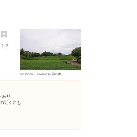
場
-１３
mesorian
Google
Places
レあり
の近くにも