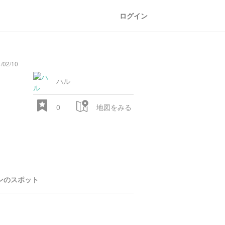
ログイン
/02/10
general
railroad
train
comic
mountain
sports
fishing
bbq
fashion
tradition
music
baby
camera
amusement
aquarium
sea
ball
baer
store
park
ハル
0
地図をみる
ンのスポット
28.522 px