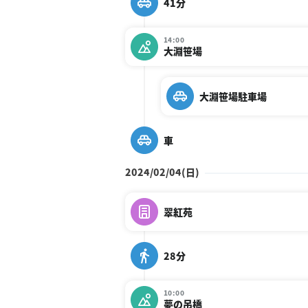
41分
14:00
大淵笹場
大淵笹場駐車場
車
2024/02/04(日)
翠紅苑
28分
10:00
夢の吊橋