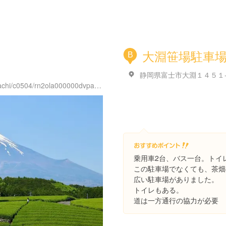
大淵笹場駐車
B
静岡県富士市大淵１４５１
https://www.city.fuji.shizuoka.jp/sp/machi/c0504/rn2ola000000dvpa.html
乗用車2台、バス一台。トイ
この駐車場でなくても、茶畑
広い駐車場がありました。
トイレもある。
道は一方通行の協力が必要