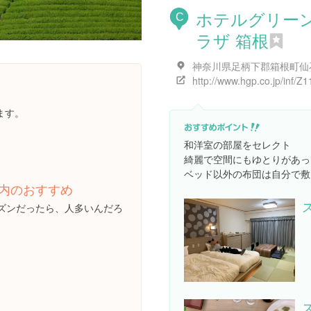
ホテルグリー
C
ラザ 箱根
http://www.hgp.co.jp/inf/Z1
ます。
和洋室の部屋をセレクト
綺麗で空間にもゆとりがあっ
ベッド以外の布団は自分で敷
内のおすすめ
ズンだったら、人多いんだろ