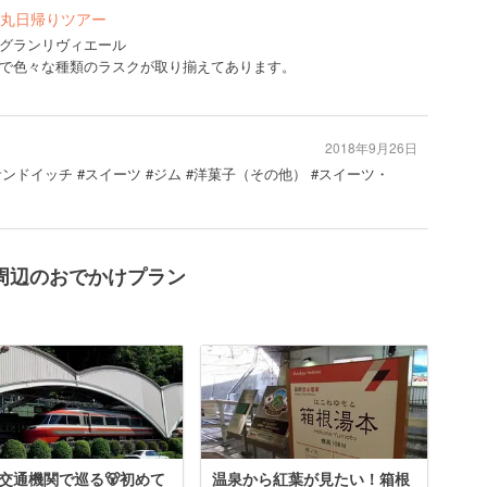
丸日帰りツアー
グランリヴィエール
で色々な種類のラスクが取り揃えてあります。
2018年9月26日
サンドイッチ #スイーツ #ジム #洋菓子（その他） #スイーツ・
周辺のおでかけプラン
交通機関で巡る🐻初めて
温泉から紅葉が見たい！箱根