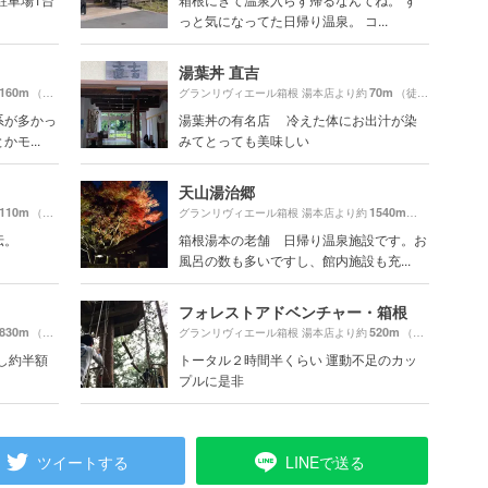
っと気になってた日帰り温泉。 コ...
湯葉丼 直吉
160m
70m
（徒歩3分）
グランリヴィエール箱根 湯本店より約
（徒歩2分）
系が多かっ
湯葉丼の有名店 冷えた体にお出汁が染
モ...
みてとっても美味しい
天山湯治郷
110m
1540m
（徒歩2分）
グランリヴィエール箱根 湯本店より約
（徒歩26分）
伝。
箱根湯本の老舗 日帰り温泉施設です。お
風呂の数も多いですし、館内施設も充...
フォレストアドベンチャー・箱根
830m
520m
（徒歩14分）
グランリヴィエール箱根 湯本店より約
（徒歩9分）
るし約半額
トータル２時間半くらい 運動不足のカッ
プルに是非
ツイートする
LINEで送る