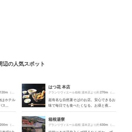
周辺の人気スポット
はつ花 本店
120m
270m
（徒歩3分）
グランリヴィエール箱根 湯本店より約
（徒歩5分）
物はホテル
超有名な自然薯そばのお店。安心できるお
...
味で毎日でも食べたくなる。お昼と夜...
箱根湯寮
200m
630m
（徒歩4分）
グランリヴィエール箱根 湯本店より約
（徒歩11分）
駐車場1台
箱根にきて温泉入らず帰るなんてね。 ず