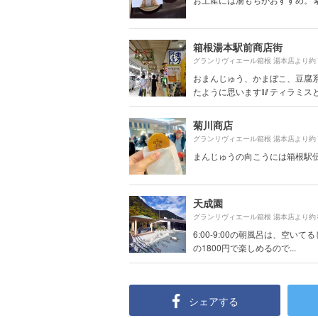
箱根湯本駅前商店街
グランリヴィエール箱根 湯本店より約
おまんじゅう、かまぼこ、豆腐
たように思います🥢ティラミスとか
菊川商店
グランリヴィエール箱根 湯本店より約
まんじゅうの向こうには箱根駅
天成園
グランリヴィエール箱根 湯本店より約
6:00-9:00の朝風呂は、空いて
の1800円で楽しめるので...
シェアする