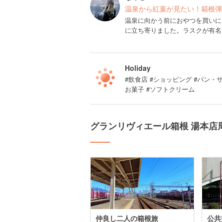
温泉から紅葉が見たい！箱根弾
温泉に向かう前におやつを買いに
に立ち寄りました。ラスクが有名
Holiday
#飲食店 #ショッピング #パン・
お菓子 #ソフトクリーム
グランリヴィエール箱根 湯本店
仲良し二人の箱根旅
公共