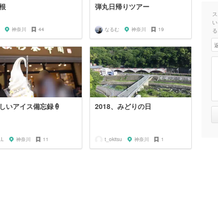
根
弾丸日帰りツアー
ス
い
神奈川
44
なるむ
神奈川
19
る
しいアイス備忘録🍦
2018、みどりの日
LL
神奈川
11
t_okitsu
神奈川
1