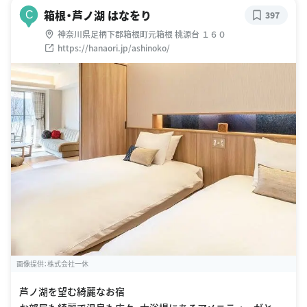
箱根・芦ノ湖 はなをり
C
397
神奈川県足柄下郡箱根町元箱根 桃源台 １６０
https://hanaori.jp/ashinoko/
画像提供：株式会社一休
芦ノ湖を望む綺麗なお宿