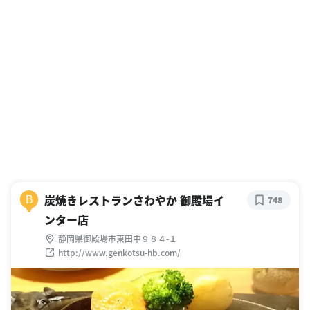
炭焼きレストランさわやか 御殿場イ
B
748
ンター店
静岡県御殿場市東田中９８４-１
http://www.genkotsu-hb.com/