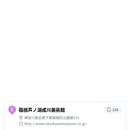
箱根芦ノ湖成川美術館
E
158
神奈川県足柄下郡箱根町元箱根570
http://www.narukawamuseum.co.jp/