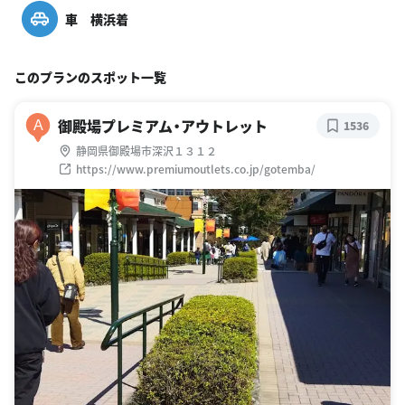
車 横浜着
このプランのスポット一覧
御殿場プレミアム・アウトレット
A
1536
静岡県御殿場市深沢１３１２
https://www.premiumoutlets.co.jp/gotemba/