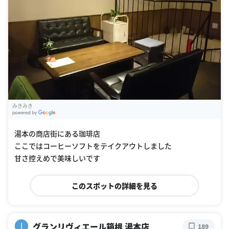
みきみき
G
oogle Places
湯本の商店街にある珈琲店
ここではコーヒーソフトをテイクアウトしました
甘さ控えめで美味しいです
このスポットの詳細を見る
グランリヴィエール箱根 湯本店
I
189