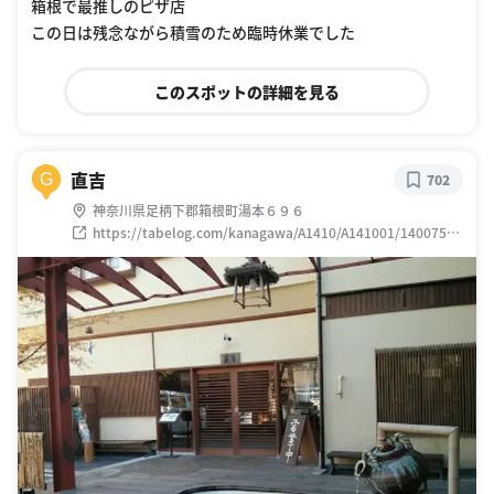
箱根で最推しのピザ店
この日は残念ながら積雪のため臨時休業でした
このスポットの詳細を見る
直吉
G
702
神奈川県足柄下郡箱根町湯本６９６
https://tabelog.com/kanagawa/A1410/A141001/14007598
/