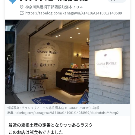
神奈川県足柄下郡箱根町湯本７０４
https://tabelog.com/kanagawa/A1410/A141001/14058992
/
外観写真 : グランリヴィエール箱根 湯本店 （GRANDE RIVIERE） - 箱根 ...
出典：
tabelog.com/kanagawa/A1410/A141001/14058992/dtlphotolst/4/smp2
最近の箱根土産の定番となりつつあるラスク
このお店は試食もできました