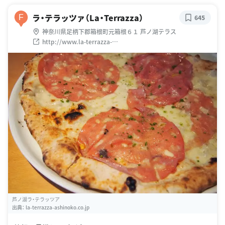
ラ・テラッツァ（La・Terrazza）
F
645
神奈川県足柄下郡箱根町元箱根６１ 芦ノ湖テラス
http://www.la-terrazza-
ashinoko.co.jp/restaurant/index.html
芦ノ湖ラ・テラッツア
出典：
la-terrazza-ashinoko.co.jp