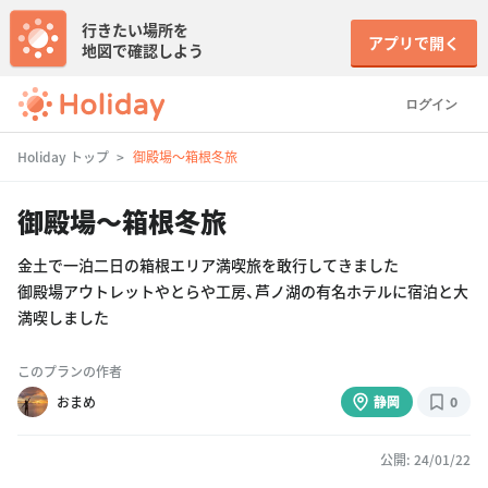
行きたい場所を
アプリで開く
地図で確認しよう
ログイン
Holiday トップ
御殿場〜箱根冬旅
御殿場〜箱根冬旅
金土で一泊二日の箱根エリア満喫旅を敢行してきました
御殿場アウトレットやとらや工房、芦ノ湖の有名ホテルに宿泊と大
満喫しました
このプランの作者
おまめ
静岡
0
公開: 24/01/22