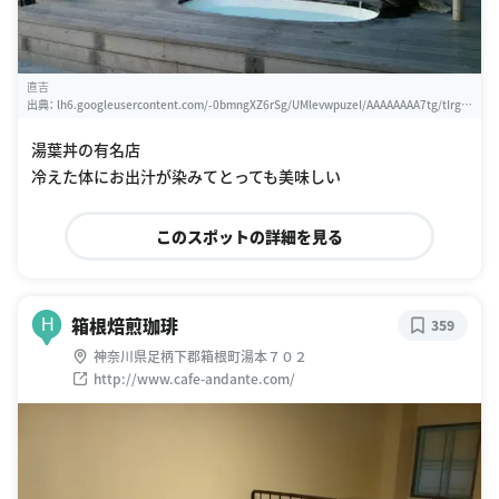
直吉
出典：
lh6.googleusercontent.com/-0bmngXZ6rSg/UMlevwpuzeI/AAAAAAAA7tg/tIrgO
J3JzjItUKXalfJeVLj4rNDrMRs6Q/w460-h310-k
湯葉丼の有名店
冷えた体にお出汁が染みてとっても美味しい
このスポットの詳細を見る
箱根焙煎珈琲
H
359
神奈川県足柄下郡箱根町湯本７０２
http://www.cafe-andante.com/