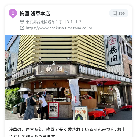
梅園 浅草本店
E
199
東京都台東区浅草１丁目３１-１２
https://www.asakusa-umezono.co.jp/
浅草の江戸甘味処。梅園で長く愛されているあんみつを、お土
産として購入もできます。