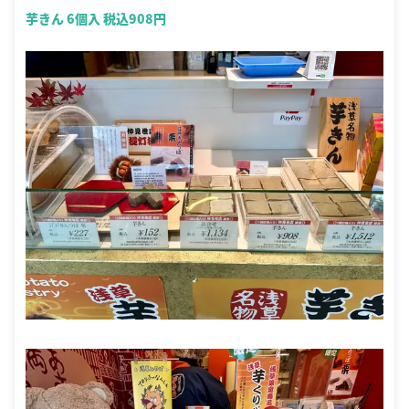
芋きん 6個入 税込908円