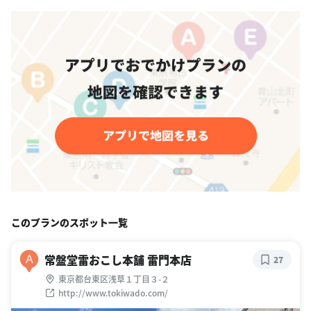
このプランのスポット一覧
常盤堂雷おこし本舗 雷門本店
A
27
東京都台東区浅草１丁目３-２
http://www.tokiwado.com/