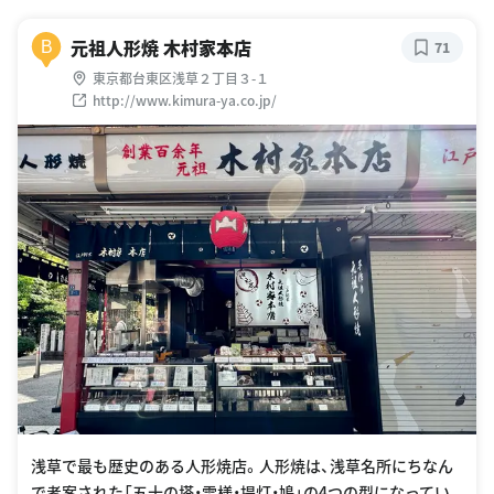
元祖人形焼 木村家本店
B
71
東京都台東区浅草２丁目３-１
http://www.kimura-ya.co.jp/
浅草で最も歴史のある人形焼店。人形焼は、浅草名所にちなん
で考案された「五十の塔・雷様・提灯・鳩」の4つの型になってい