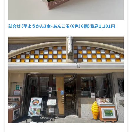
詰合せ〈芋ようかん3本・あんこ玉（6色）6個〉税込1,101円