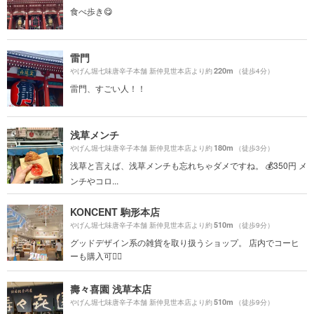
食べ歩き😋
雷門
220m
やげん堀七味唐辛子本舗 新仲見世本店より約
（徒歩4分）
雷門、すごい人！！
浅草メンチ
180m
やげん堀七味唐辛子本舗 新仲見世本店より約
（徒歩3分）
浅草と言えば、浅草メンチも忘れちゃダメですね。 💰350円 メ
ンチやコロ...
KONCENT 駒形本店
510m
やげん堀七味唐辛子本舗 新仲見世本店より約
（徒歩9分）
グッドデザイン系の雑貨を取り扱うショップ。 店内でコーヒ
ーも購入可🙆‍♀️
壽々喜園 浅草本店
510m
やげん堀七味唐辛子本舗 新仲見世本店より約
（徒歩9分）