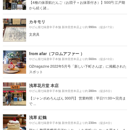
【4種の抹茶餡だんご（お団子＋お抹茶付き）】500円 江戸期
から続く諸...
カキモリ
990m
やげん堀七味唐辛子本舗 新仲見世本店より約
（徒歩17分）
文房具
from afar（フロムアファー ）
560m
やげん堀七味唐辛子本舗 新仲見世本店より約
（徒歩10分）
OZmagazine 2022年5月号「新しい下町さんぽ」に掲載された
スポット
浅草花月堂 本店
280m
やげん堀七味唐辛子本舗 新仲見世本店より約
（徒歩5分）
【ジャンボめろんぱん 300円】 営業時間：平日11:00〜完売ま
で ...
浅草 紅鶴
230m
やげん堀七味唐辛子本舗 新仲見世本店より約
（徒歩4分）
朝から整理券獲得必須なふわっふわ米粉パンケーキ屋さん。た