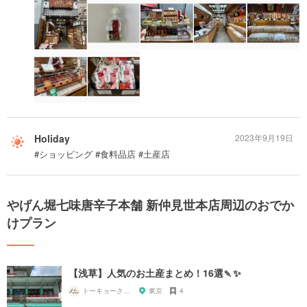
Holiday
2023年9月19日
#ショッピング #食料品店 #土産店
やげん堀七味唐辛子本舗 新仲見世本店周辺のおでか
けプラン
【浅草】人気のお土産まとめ！16選🍡✨
トーキョーさんぽ
東京
4