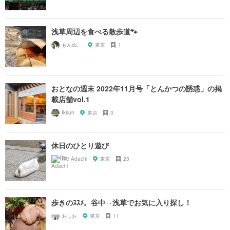
浅草周辺を食べる散歩道🐾
もんぬ。
東京
1
おとなの週末 2022年11月号「とんかつの誘惑」の掲
載店舗vol.1
Ikkun
東京
3
休日のひとり遊び
Rie Adachi
東京
23
歩きのｽｽﾒ。谷中⇔浅草でお気に入り探し！
おしお
東京
11