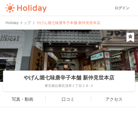
ログイン
Holiday トップ
やげん堀七味唐辛子本舗 新仲見世本店
やげん堀七味唐辛子本舗 新仲見世本店
東京都台東区浅草１丁目２８-３
写真・動画
口コミ
アクセス