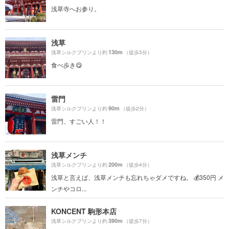
浅草寺へお参り。
浅草
130m
浅草シルクプリンより約
（徒歩3分）
食べ歩き😋
雷門
90m
浅草シルクプリンより約
（徒歩2分）
雷門、すごい人！！
浅草メンチ
200m
浅草シルクプリンより約
（徒歩4分）
浅草と言えば、浅草メンチも忘れちゃダメですね。 💰350円 メ
ンチやコロ...
KONCENT 駒形本店
390m
浅草シルクプリンより約
（徒歩7分）