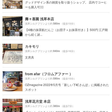
グッドデザイン系の雑貨を取り扱うショップ。 店内でコーヒ
ーも購入可🙆‍♀️
壽々喜園 浅草本店
580m
浅草シルクプリンより約
（徒歩10分）
【4種の抹茶餡だんご（お団子＋お抹茶付き）】500円 江戸期
から続く諸...
カキモリ
940m
浅草シルクプリンより約
（徒歩16分）
文房具
from afar（フロムアファー ）
590m
浅草シルクプリンより約
（徒歩10分）
OZmagazine 2022年5月号「新しい下町さんぽ」に掲載された
スポット
浅草花月堂 本店
380m
浅草シルクプリンより約
（徒歩7分）