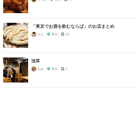
「東京でお酒を飲むならば」のお店まとめ
れな
東京
33
浅草
わほ
東京
3