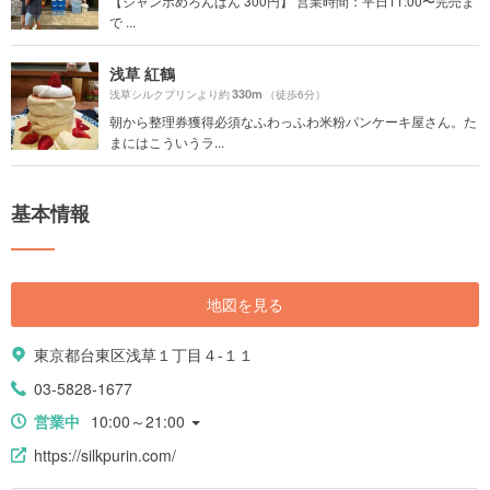
【ジャンボめろんぱん 300円】 営業時間：平日11:00〜完売ま
で ...
浅草 紅鶴
330m
浅草シルクプリンより約
（徒歩6分）
朝から整理券獲得必須なふわっふわ米粉パンケーキ屋さん。た
まにはこういうラ...
基本情報
地図を見る
東京都台東区浅草１丁目４-１１
03-5828-1677
営業中
10:00～21:00
https://silkpurin.com/