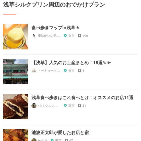
浅草シルクプリン周辺のおでかけプラン
食べ歩きマップin浅草🚶
魔法使いの弟子 kiki
東京
196
【浅草】人気のお土産まとめ！16選🍡✨
トーキョーさんぽ
東京
4
浅草食べ歩きはこれ食べとけ！オススメのお店11選
ババ シュンスケ
東京
31
池波正太郎が愛したお店と宿
そら豆
東京
47