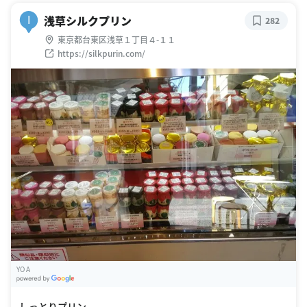
浅草シルクプリン
I
282
東京都台東区浅草１丁目４-１１
https://silkpurin.com/
YO A
G
oogle Places
しっとりプリン。