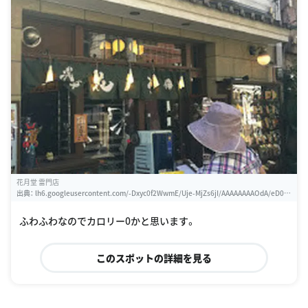
花月堂 雷門店
出典：
lh6.googleusercontent.com/-Dxyc0f2WwmE/Uje-MjZs6jI/AAAAAAAAOdA/eD09
7H3uHnM/w460-h310-s0/2013-09-16
ふわふわなのでカロリー0かと思います。
このスポットの詳細を見る