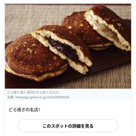
どら焼き-亀十 接待の手土産[ぐるなび]
出典：
temiyage.gnavi.co.jp/item/00000020
どら焼きの名店！
このスポットの詳細を見る