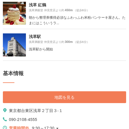
浅草 紅鶴
450m
浅草満願堂 仲見世店より約
（徒歩8分）
朝から整理券獲得必須なふわっふわ米粉パンケーキ屋さん。た
まにはこういうラ...
浅草駅
300m
浅草満願堂 仲見世店より約
（徒歩6分）
浅草駅から開始
基本情報
地図を見る
東京都台東区浅草２丁目３-１
090-2108-4555
営業時間外
9:30～17:30