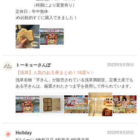
（時期により変更有り）
定休日：年中無休
✍️比較的すぐに購入できました！
トーキョーさんぽ
2023年9月26日
【浅草】人気のお土産まとめ！16選🍡✨
浅草名物「芋きん」が販売されている浅草満願堂。定番土産でも
ある芋きんは、厳選されたさつま芋を使用して作られています。
Holiday
2023年9月20日
#スイーツ #食料品店 #和菓子 #和菓子屋