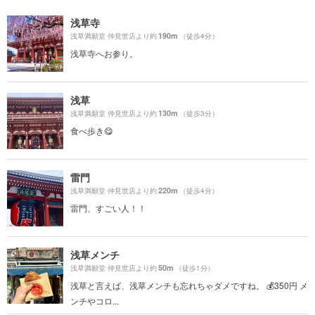
浅草寺
190m
浅草満願堂 仲見世店より約
（徒歩4分）
浅草寺へお参り。
浅草
130m
浅草満願堂 仲見世店より約
（徒歩3分）
食べ歩き😋
雷門
220m
浅草満願堂 仲見世店より約
（徒歩4分）
雷門、すごい人！！
浅草メンチ
50m
浅草満願堂 仲見世店より約
（徒歩1分）
浅草と言えば、浅草メンチも忘れちゃダメですね。 💰350円 メ
ンチやコロ...