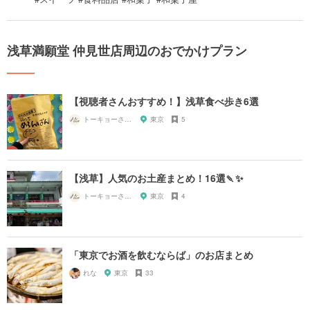
浅草満願堂 仲見世店周辺のおでかけプラン
【視聴者さんおすすめ！】浅草食べ歩き6選
トーキョーさんぽ
東京
5
【浅草】人気のお土産まとめ！16選🍡✨
トーキョーさんぽ
東京
4
「東京でお酒を飲むならば」のお店まとめ
れな
東京
33