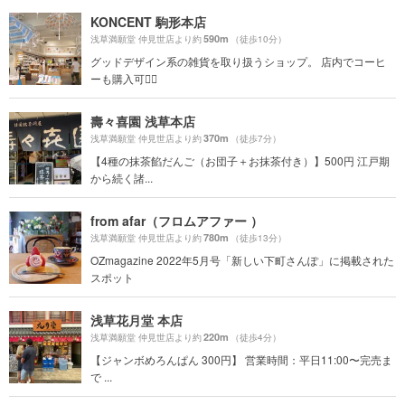
KONCENT 駒形本店
590m
浅草満願堂 仲見世店より約
（徒歩10分）
グッドデザイン系の雑貨を取り扱うショップ。 店内でコーヒ
ーも購入可🙆‍♀️
壽々喜園 浅草本店
370m
浅草満願堂 仲見世店より約
（徒歩7分）
【4種の抹茶餡だんご（お団子＋お抹茶付き）】500円 江戸期
から続く諸...
from afar（フロムアファー ）
780m
浅草満願堂 仲見世店より約
（徒歩13分）
OZmagazine 2022年5月号「新しい下町さんぽ」に掲載された
スポット
浅草花月堂 本店
220m
浅草満願堂 仲見世店より約
（徒歩4分）
【ジャンボめろんぱん 300円】 営業時間：平日11:00〜完売ま
で ...