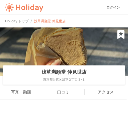
ログイン
Holiday トップ
浅草満願堂 仲見世店
浅草満願堂 仲見世店
東京都台東区浅草２丁目３-１
写真・動画
口コミ
アクセス