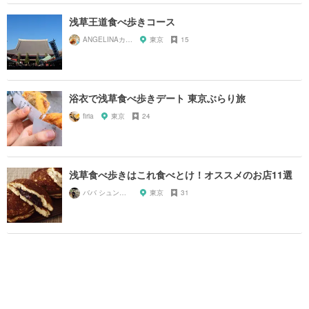
浅草王道食べ歩きコース
ANGELINAカフェ巡りサークル
東京
15
浴衣で浅草食べ歩きデート 東京ぶらり旅
firia
東京
24
浅草食べ歩きはこれ食べとけ！オススメのお店11選
ババ シュンスケ
東京
31