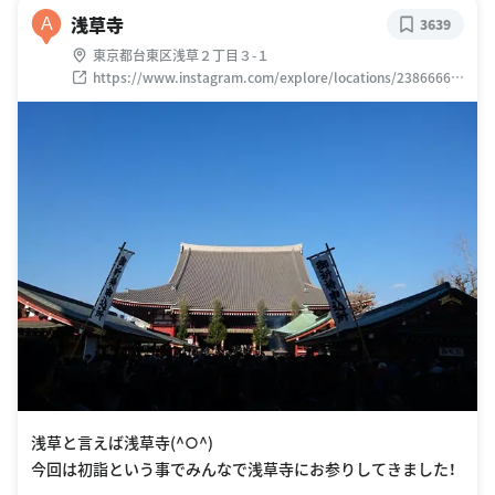
浅草寺
A
3639
東京都台東区浅草２丁目３-１
https://www.instagram.com/explore/locations/23866665
5
浅草と言えば浅草寺(^○^)
今回は初詣という事でみんなで浅草寺にお参りしてきました！