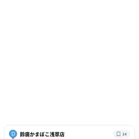
鈴廣かまぼこ浅草店
D
14