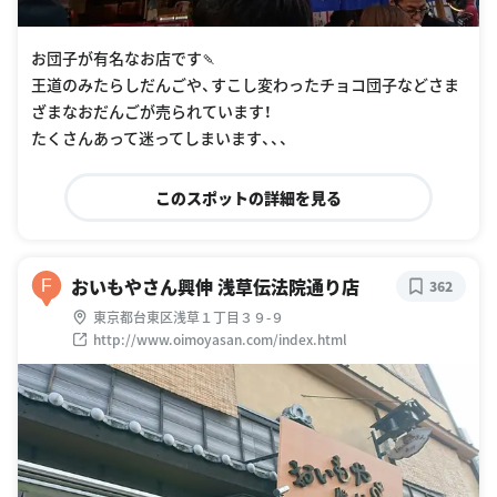
お団子が有名なお店です🍡
王道のみたらしだんごや、すこし変わったチョコ団子などさま
ざまなおだんごが売られています！
たくさんあって迷ってしまいます、、、
このスポットの詳細を見る
おいもやさん興伸 浅草伝法院通り店
F
362
東京都台東区浅草１丁目３９-９
http://www.oimoyasan.com/index.html