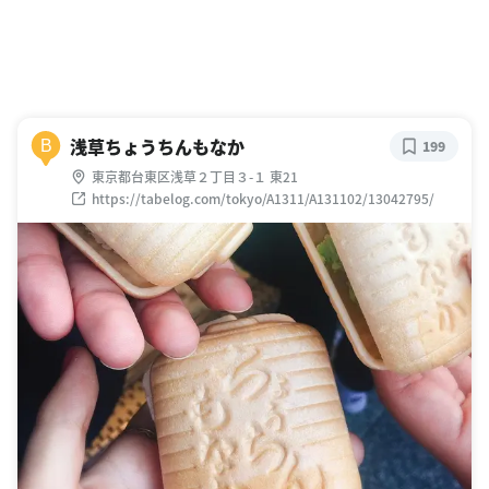
浅草ちょうちんもなか
B
199
東京都台東区浅草２丁目３-１ 東21
https://tabelog.com/tokyo/A1311/A131102/13042795/