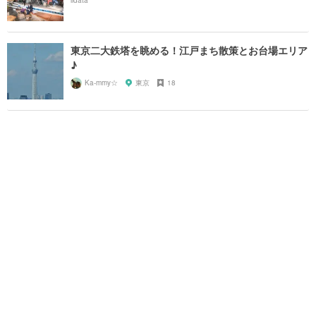
東京二大鉄塔を眺める！江戸まち散策とお台場エリア
♪
Ka-mmy☆
東京
18