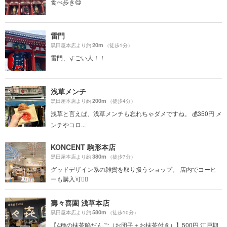
食べ歩き😋
雷門
20m
黒田屋本店より約
（徒歩1分）
雷門、すごい人！！
浅草メンチ
200m
黒田屋本店より約
（徒歩4分）
浅草と言えば、浅草メンチも忘れちゃダメですね。 💰350円 メ
ンチやコロ...
KONCENT 駒形本店
380m
黒田屋本店より約
（徒歩7分）
グッドデザイン系の雑貨を取り扱うショップ。 店内でコーヒ
ーも購入可🙆‍♀️
壽々喜園 浅草本店
580m
黒田屋本店より約
（徒歩10分）
【4種の抹茶餡だんご（お団子＋お抹茶付き）】500円 江戸期