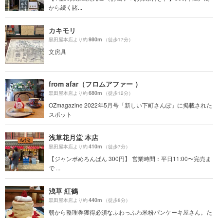
から続く諸...
カキモリ
980m
黒田屋本店より約
（徒歩17分）
文房具
from afar（フロムアファー ）
680m
黒田屋本店より約
（徒歩12分）
OZmagazine 2022年5月号「新しい下町さんぽ」に掲載された
スポット
浅草花月堂 本店
410m
黒田屋本店より約
（徒歩7分）
【ジャンボめろんぱん 300円】 営業時間：平日11:00〜完売ま
で ...
浅草 紅鶴
440m
黒田屋本店より約
（徒歩8分）
朝から整理券獲得必須なふわっふわ米粉パンケーキ屋さん。た