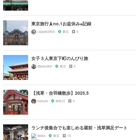
東京旅行🗼no.1お盆休み※記録
j.apple2850
東京
0
女子３人東京下町のんびり旅
Matsu360
東京
4
【浅草・合羽橋散歩】2025.5
hatsuki
神奈川
0
ランチ後集合でも楽しめる蔵前・浅草満足デート
iidata
東京
15