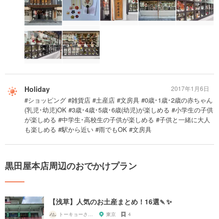
Holiday
2017年1月6日
#ショッピング #雑貨店 #土産店 #文房具 #0歳･1歳･2歳の赤ちゃん
(乳児･幼児)OK #3歳･4歳･5歳･6歳(幼児)が楽しめる #小学生の子供
が楽しめる #中学生･高校生の子供が楽しめる #子供と一緒に大人
も楽しめる #駅から近い #雨でもOK #文房具
黒田屋本店周辺のおでかけプラン
【浅草】人気のお土産まとめ！16選🍡✨
トーキョーさんぽ
東京
4