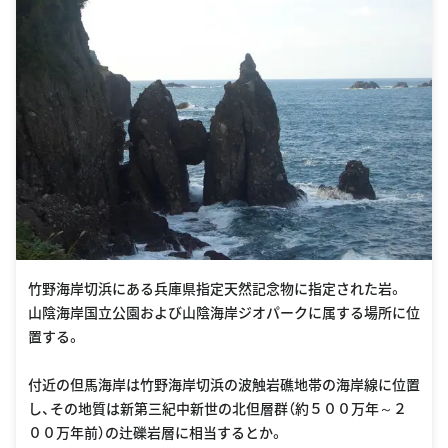
竹野海岸切浜にある兵庫県指定天然記念物に指定された岩。
山陰海岸国立公園および山陰海岸ジオパークに属する場所に位
置する。
付近の但馬海岸は竹野海岸切浜の波触岩礁地帯の海岸線に位置
し、その地質は新第三紀中新世の北但層群（約５００万年～２
００万年前）の辻礫岩層に相当するとか。