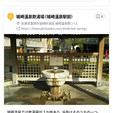
城崎温泉飲湯場（城崎温泉駅前）
G
8
兵庫県豊岡市城崎町湯島 城崎温泉駅（バス
https://kinosaki-kanko.com/drink-hot-spring/
城崎温泉では飲湯場が３か所あり、当所はそのうちの一つ。