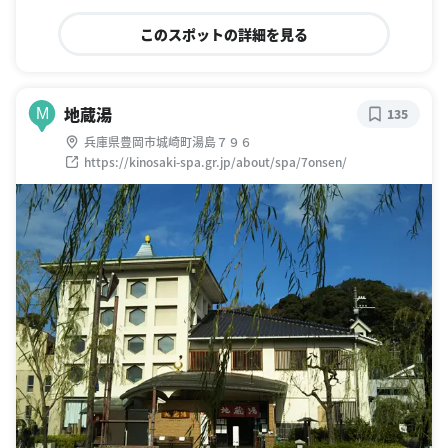
このスポットの詳細を見る
地蔵湯
M
135
兵庫県豊岡市城崎町湯島７９６
https://kinosaki-spa.gr.jp/about/spa/7onsen/