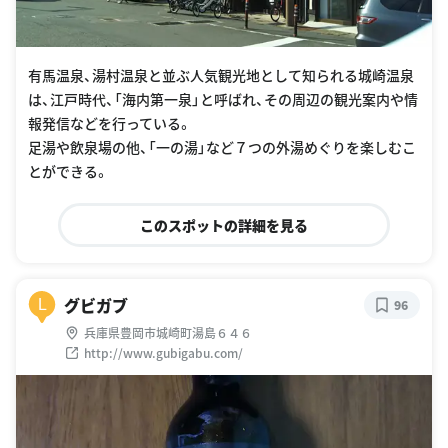
有馬温泉、湯村温泉と並ぶ人気観光地として知られる城崎温泉
は、江戸時代、「海内第一泉」と呼ばれ、その周辺の観光案内や情
報発信などを行っている。
足湯や飲泉場の他、「一の湯」など７つの外湯めぐりを楽しむこ
とができる。
このスポットの詳細を見る
グビガブ
L
96
兵庫県豊岡市城崎町湯島６４６
http://www.gubigabu.com/