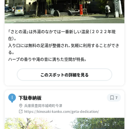
「さとの湯」は外湯のなかでは一番新しい温泉（２０２２年現
在）。
入り口には無料の足湯が整備され、気軽に利用することができ
る。
ハーブの香りや滝の音に満ちた空間が特長。
このスポットの詳細を見る
下駄奉納板
I
7
兵庫県豊岡市城崎町今津
https://kinosaki-kanko.com/geta-dedication/