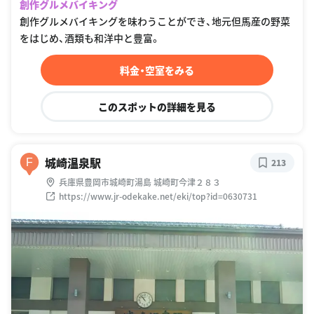
創作グルメバイキング
創作グルメバイキングを味わうことができ、地元但馬産の野菜
をはじめ、酒類も和洋中と豊富。
料金・空室をみる
このスポットの詳細を見る
城崎温泉駅
F
213
兵庫県豊岡市城崎町湯島 城崎町今津２８３
https://www.jr-odekake.net/eki/top?id=0630731