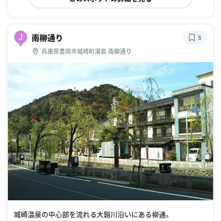
南柳通り
J
5
兵庫県豊岡市城崎町湯島 南柳通り
城崎温泉の中心部を流れる大谿川沿いにある柳通。