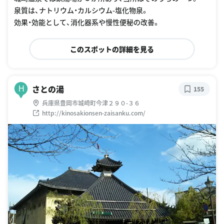
泉質は、ナトリウム・カルシウム-塩化物泉。
効果・効能として、消化器系や慢性便秘の改善。
このスポットの詳細を見る
さとの湯
H
155
兵庫県豊岡市城崎町今津２９０-３６
http://kinosakionsen-zaisanku.com/