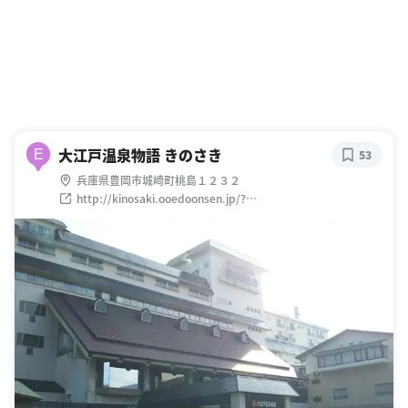
大江戸温泉物語 きのさき
E
53
兵庫県豊岡市城崎町桃島１２３２
http://kinosaki.ooedoonsen.jp/?
utm_source=Google_My_Business&utm_campaign=GMB_
kinosaki&utm_medium=Google_My_Business