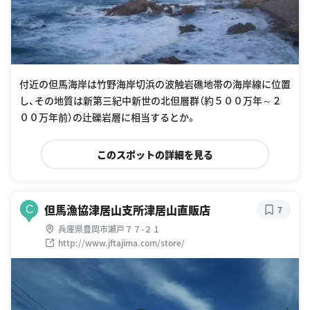
付近の但馬海岸は竹野海岸切浜の波触岩礁地帯の海岸線に位置
し、その地質は新第三紀中新世の北但層群（約５００万年～２
００万年前）の辻礫岩層に相当するとか。
このスポットの詳細を見る
但馬漁協津居山支所津居山直販店
C
7
兵庫県豊岡市瀬戸７７-２１
http://www.jftajima.com/store/