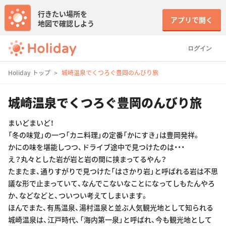
行きたい場所を
アプリで開く
地図で確認しよう
ログイン
Holiday トップ
城崎温泉でくつろぐ豊岡のんびり旅
城崎温泉でくつろぐ豊岡のんびり旅
まいどまいど！
「冬の味覚」の一つ「カニ料理」の定番「かにすき」は豊岡発祥。
かにの味を堪能しつつ、ドライブ途中で見つけたのは・・・
え？丸々とした岩が岩と岩の間に挟まってるやん？
たまたま、通りすがりで見つけた「はさかり岩」と呼ばれる岩は不思
議な形で止まっていて、なんでこないなことになってしもたんやろ
か、などなどと、ついつい考えてしまいます。
ほんでまた、有馬温泉、湯村温泉と並ぶ人気観光地として知られる
城崎温泉は、江戸時代、「海内第一泉」と呼ばれ、今も観光地として