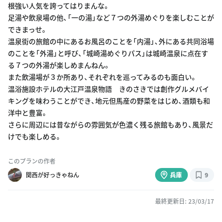
根強い人気を誇ってはりまんな。
足湯や飲泉場の他、「一の湯」など７つの外湯めぐりを楽しむことが
できまっせ。
温泉街の旅館の中にあるお風呂のことを「内湯」、外にある共同浴場
のことを「外湯」と呼び、「城崎湯めぐりパス」は城崎温泉に点在す
る７つの外湯が楽しめまんねん。
また飲湯場が３か所あり、それぞれを巡ってみるのも面白い。
温浴施設ホテルの大江戸温泉物語 きのさきでは創作グルメバイ
キングを味わうことができ、地元但馬産の野菜をはじめ、酒類も和
洋中と豊富。
さらに周辺には昔ながらの雰囲気が色濃く残る旅館もあり、風景だ
けでも楽しめる。
このプランの作者
関西が好っきゃねん
兵庫
9
最終更新日: 23/03/17