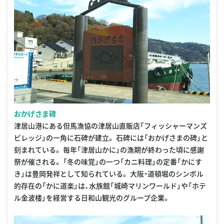
おかげさま碑
津居山港にある但馬漁協の津居山直販店「フィッシャーマンズ
ビレッジ」の一角に石碑が建立。 石碑には「おかげさまの碑」と
刻まれている。 毎年「津居山かに」の漁期が終わった頃に感謝
祭が催される。 「冬の味覚」の一つ「カニ料理」の定番「かにす
き」は豊岡発祥として知られている。 大阪・道頓堀のシンボル
的存在の「かに道楽」は、水族館「城崎マリンワールド」や「ホテ
ル金波楼」を経営する日和山観光のグループ企業。