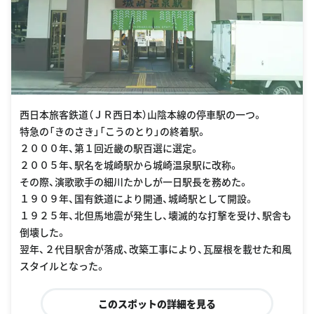
西日本旅客鉄道（ＪＲ西日本）山陰本線の停車駅の一つ。
特急の「きのさき」「こうのとり」の終着駅。
２０００年、第１回近畿の駅百選に選定。
２００５年、駅名を城崎駅から城崎温泉駅に改称。
その際、演歌歌手の細川たかしが一日駅長を務めた。
１９０９年、国有鉄道により開通、城崎駅として開設。
１９２５年、北但馬地震が発生し、壊滅的な打撃を受け、駅舎も
倒壊した。
翌年、２代目駅舎が落成、改築工事により、瓦屋根を載せた和風
スタイルとなった。
このスポットの詳細を見る