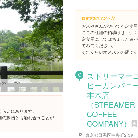
お米やさんがやってる定食屋
ここの紅鮭の粕漬けは、引く
定食屋にしてはちょっと値が
てみてください。
それくらいオススメの店です
ストリーマー
C
ヒーカンパニー
ら［三井の ...
本木店
（STREAMER
くらいにあります。
COFFEE
他の動物とも触れ合うことが
COMPANY）
東京都目黒区中央町2-36