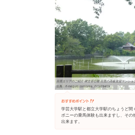
目黒エリアのご紹介 碑文谷公園 目黒の高級賃貸マンションな
出典：
rf-meguro.com/area_detail/9459
学芸大学駅と都立大学駅のちょうど間
ポニーの乗馬体験も出来ますし、その
出来ます。