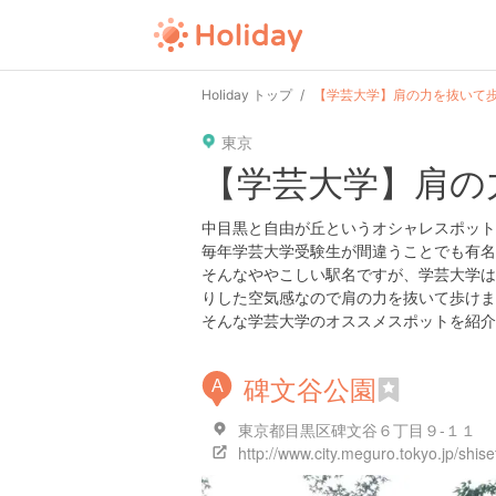
Holiday トップ
【学芸大学】肩の力を抜いて
東京
【学芸大学】肩の
中目黒と自由が丘というオシャレスポット
毎年学芸大学受験生が間違うことでも有名
そんなややこしい駅名ですが、学芸大学は
りした空気感なので肩の力を抜いて歩けま
そんな学芸大学のオススメスポットを紹介
碑文谷公園
A
東京都目黒区碑文谷６丁目９-１１
http://www.city.meguro.tokyo.jp/shis