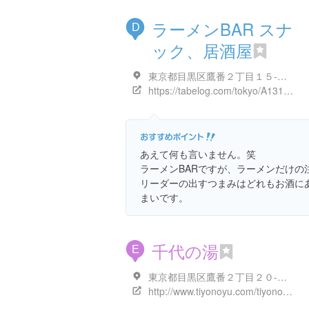
ラーメンBAR スナ
D
ック、居酒屋
東京都目黒区鷹番２丁目１５-１０ 遠藤ビル ２０１
https://tabelog.com/tokyo/A1317/A131702/13173825/
あえて何も言いません。笑
ラーメンBARですが、ラーメンだけの
リーダーの出すつまみはどれもお酒に
まいです。
千代の湯
E
東京都目黒区鷹番２丁目２０-３ ベルメゾン鷹番 1F
http://www.tiyonoyu.com/tiyonoyu.html