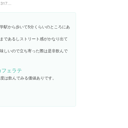
http://tabelog.com/tokyo/A1317/A131702/13168558/
学駅から歩いて5分くらいのところにあ
まであるしストリート感がかなり出て
味しいので立ち寄った際は是非飲んで
カフェラテ
一度は飲んでみる価値ありです。