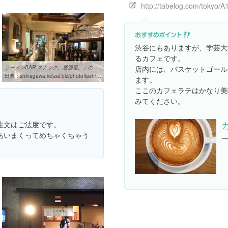
渋谷にもありますが、学芸大
るカフェです。
ラーメンBAR スナック、居酒屋。」の店内 - 品川経済新聞
店内には、バスケットゴール
出典：
shinagawa.keizai.biz/photoflash/2007
ます。
ここのカフェラテはかなり美
みてください。
注文はご法度です。
あいまくってめちゃくちゃう