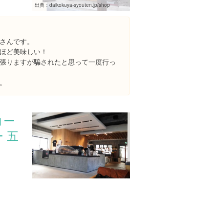
出典：
daikokuya-syouten.jp/shop
さんです。
ほど美味しい！
張りますが騙されたと思って一度行っ
。
コー
 五