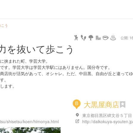
歩こう
公開: 16
力を抜いて歩こう
に挟まれた町、学芸大学。
です。学芸大学は学芸大学駅にはありません。国分寺です。
商店街が活気があって、オシャレ。ただ、中目黒、自由が丘と違ってゆ
す。
します。
大黒屋商店
B
etsu/shisetsu/koen/himonya.html
http://daikokuya-syouten.jp