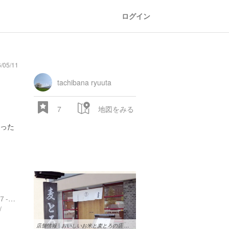
ログイン
/05/11
tachibana ryuuta
7
地図をみる
った
東京都目黒区碑文谷５丁目７-２ グレイビル碑文谷 1F
/
店舗情報 | おいしいお米と麦とろの店 大黒屋