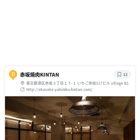
赤坂焼肉KINTAN
B
12
東京都港区赤坂３丁目１７-１ いちご赤坂317ビル village B1
http://akasaka-yakiniku-kintan.com/