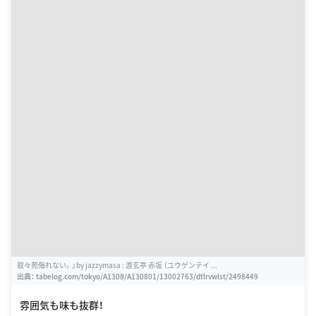
叙々苑侮れない。』by jazzymasa : 游玄亭 赤坂 （ユウゲンテイ ...
出典：
tabelog.com/tokyo/A1308/A130801/13002763/dtlrvwlst/2498449
雰囲気も味も抜群！