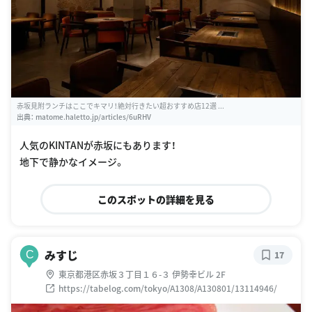
赤坂見附ランチはここでキマリ！絶対行きたい超おすすめ店12選 ...
出典：
matome.haletto.jp/articles/6uRHV
人気のKINTANが赤坂にもあります！
地下で静かなイメージ。
このスポットの詳細を見る
みすじ
C
17
東京都港区赤坂３丁目１６-３ 伊勢幸ビル 2F
https://tabelog.com/tokyo/A1308/A130801/13114946/