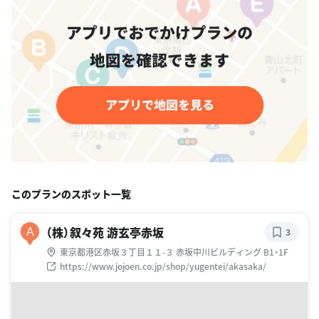
このプランのスポット一覧
（株）叙々苑 游玄亭赤坂
A
3
東京都港区赤坂３丁目１１-３ 赤坂中川ビルディング B1・1F
https://www.jojoen.co.jp/shop/yugentei/akasaka/