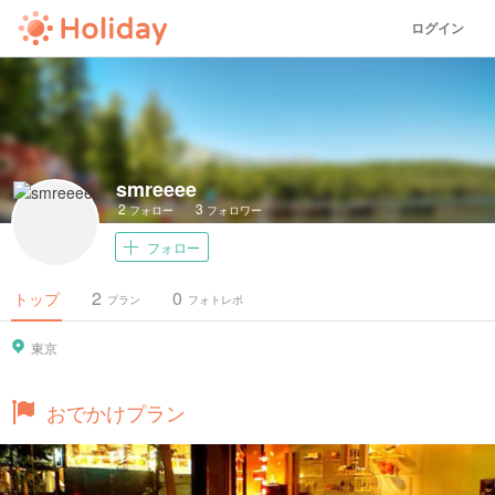
ログイン
smreeee
2
3
フォロー
フォロワー
フォロー
2
0
トップ
プラン
フォトレポ
東京
おでかけプラン