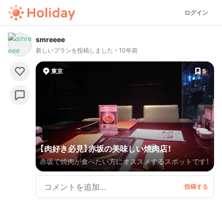
ログイン
smreeee
新しいプランを投稿しました
10年前
東京
5
【肉好き必見】赤坂の美味しい焼肉店！
赤坂で焼肉が食べたい方にオススメするスポットです！