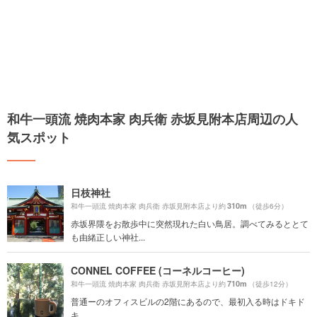
和牛一頭流 焼肉本家 肉兵衛 赤坂見附本店周辺の人
気スポット
日枝神社
310m
和牛一頭流 焼肉本家 肉兵衛 赤坂見附本店より約
（徒歩6分）
赤坂界隈をお散歩中に突然現れた白い鳥居。調べてみるととて
も由緒正しい神社...
CONNEL COFFEE (コーネルコーヒー)
710m
和牛一頭流 焼肉本家 肉兵衛 赤坂見附本店より約
（徒歩12分）
普通ーのオフィスビルの2階にあるので、最初入る時はドキド
キ。