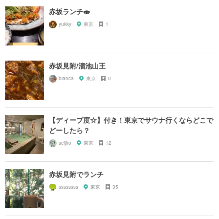
赤坂ランチ🍣
yukky
東京
1
赤坂見附/溜池山王
bianca
東京
0
【ディープ度☆】付き！東京でサウナ行くならどこで
どーしたら？
seijiro
東京
12
赤坂見附でランチ
ssssssss
東京
35