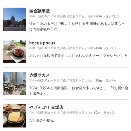
国会議事堂
720m
和牛一頭流 焼肉本家 肉兵衛 赤坂見附本店より約
（徒歩13分）
外から眺めるだけで権力？を感じる笑 興味がある人は前もっ
て内部参観を予約...
hocus pocus
510m
和牛一頭流 焼肉本家 肉兵衛 赤坂見附本店より約
（徒歩9分）
おしゃれな店内で最高におしゃれな焼きドーナツをいただける
赤坂サカス
410m
和牛一頭流 焼肉本家 肉兵衛 赤坂見附本店より約
（徒歩7分）
TBSに併設する商業施設。 飲食店が多いですが、一部お買い物
も出来ます。
やげんぼり 赤坂店
60m
和牛一頭流 焼肉本家 肉兵衛 赤坂見附本店より約
（徒歩1分）
だし巻きの頂点