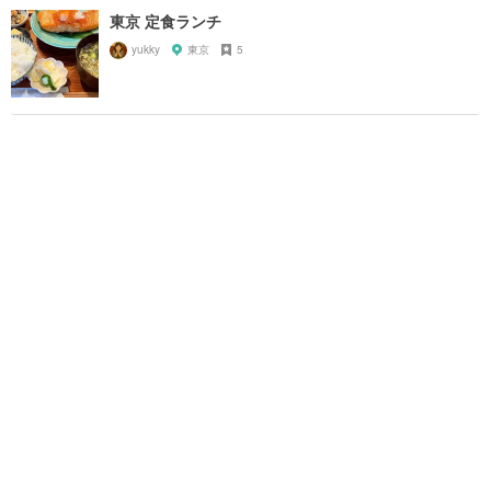
東京 定食ランチ
yukky
東京
5