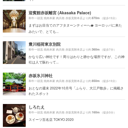
迎賓館赤坂離宮 (Akasaka Palace)
870m
和牛一頭流 焼肉本家 肉兵衛 赤坂見附本店より約
（徒歩15分）
まずはお目当てのアフタヌーンティーへ🫖 ヨーロッパに来た
みたいで、とても...
豊川稲荷東京別院
360m
和牛一頭流 焼肉本家 肉兵衛 赤坂見附本店より約
（徒歩7分）
かなり広い神社です！周りはわりと静かな場所ですが、この神
社は人で賑わって...
赤坂氷川神社
850m
和牛一頭流 焼肉本家 肉兵衛 赤坂見附本店より約
（徒歩15分）
おとなの週末 2022年10月号「ふらり、大江戸散歩」に掲載さ
れたスポット
しろたえ
160m
和牛一頭流 焼肉本家 肉兵衛 赤坂見附本店より約
（徒歩3分）
スイーツ百名店 TOKYO 2020