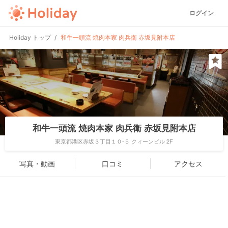
ログイン
Holiday トップ
和牛一頭流 焼肉本家 肉兵衛 赤坂見附本店
和牛一頭流 焼肉本家 肉兵衛 赤坂見附本店
東京都港区赤坂３丁目１０-５ クィーンビル 2F
写真・動画
口コミ
アクセス