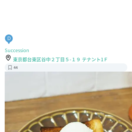
D
Succession
東京都台東区谷中２丁目５-１９ テナント1Ｆ
44