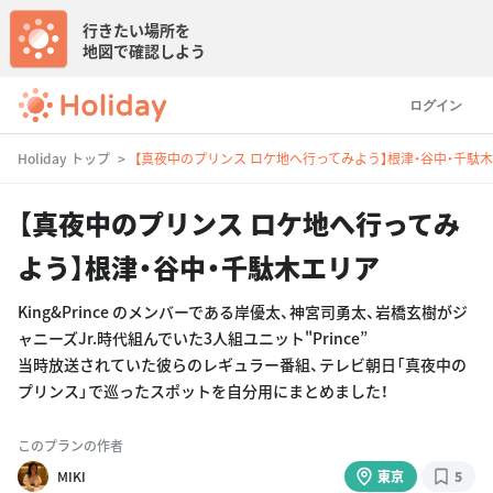
行きたい場所を
地図で確認しよう
ログイン
Holiday トップ
【真夜中のプリンス ロケ地へ行ってみよう】根津・谷中・千駄
【真夜中のプリンス ロケ地へ行ってみ
よう】根津・谷中・千駄木エリア
King&Prince のメンバーである岸優太、神宮司勇太、岩橋玄樹がジ
ャニーズJr.時代組んでいた3人組ユニット"Prince”
当時放送されていた彼らのレギュラー番組、テレビ朝日「真夜中の
プリンス」で巡ったスポットを自分用にまとめました！
このプランの作者
MIKI
東京
5