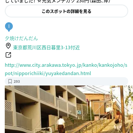
していました！ ☆元気メンチカツ 230円（森田、岸）
このスポットの詳細を見る
I
夕焼けだんだん
東京都荒川区西日暮里3-13付近
http://www.city.arakawa.tokyo.jp/kanko/kankojoho/s
pot/nipporichiiki/yuyakedandan.html
293