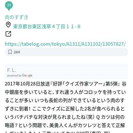
H
肉のすずき
東京都台東区浅草４丁目１１-８
https://tabelog.com/tokyo/A1311/A131102/13057827/
264
F. L.
G
2017年10月28日放送『好評「クイズ作家ツアー」第5弾』 谷
oogle Plac
中銀座を歩いていると、すれ違う人がコロッケを持ってい
es
ることが多い いつも長蛇の列ができているという肉のす
ずきに到着！ ここでクイズに正解した2名が食べられると
いうバチバチな対決が見られましたね（笑） Q カツは何の
略語？という問題で、美勇人くんがカツレツと答えて正解