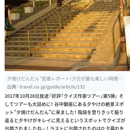
夕焼けだんだん”密着レポート！夕日が最も美しい時間帯
は？ | 東京都 ...
出典：
travel.co.jp/guide/article/132
2017年10月28日放送『好評「クイズ作家ツアー」第5弾』 そ
してツアーも大詰めに！ 谷中銀座にある夕やけの絶景スポ
ット"夕焼けだんだん"に来ました！ 階段を登りきって振り
返ると夕やけがキレイに見えるというスポットでクイズが
出題されましたね～！ ラストに出題されたのはQ 夕暮れを