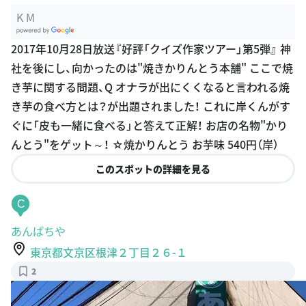
K M
G
2017年10月28日放送『好評「クイズ作家ツアー」第5弾』 神
oogle Plac
社を後にし、向かったのは"焼きかりんとう本舗" ここで焼
es
き芋に関する問題、Q オナラが出にくくなると言われる焼
き芋の食べ方とは？が出題されました！ これに岸くんがす
ぐに「皮も一緒に食べる」と答えて正解！ お店の名物"かり
んとう"をゲット～！ ☆焼かりんとう お芋味 540円（岸）
このスポットの詳細を見る
C
あんぱちや
東京都文京区根津２丁目２６-１
2