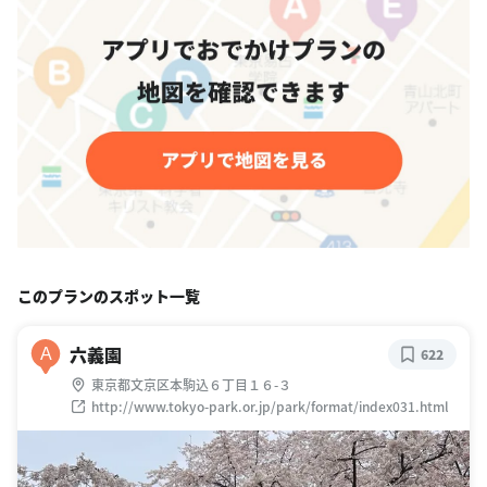
このプランのスポット一覧
六義園
A
622
東京都文京区本駒込６丁目１６-３
http://www.tokyo-park.or.jp/park/format/index031.html