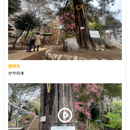
御神木
かやの木