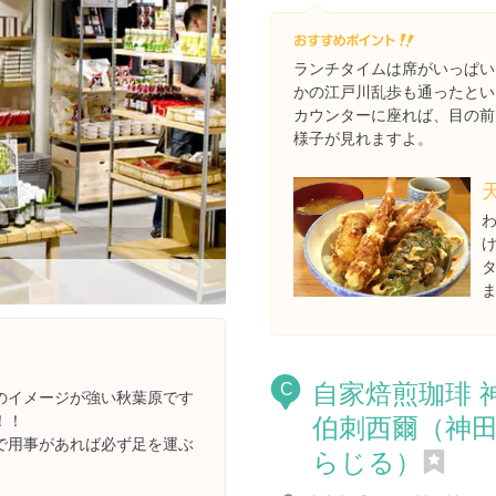
ランチタイムは席がいっぱい
かの江戸川乱歩も通ったとい
カウンターに座れば、目の前
様子が見れますよ。
自家焙煎珈琲 
C
のイメージが強い秋葉原です
伯刺西爾（神
！！
で用事があれば必ず足を運ぶ
らじる）