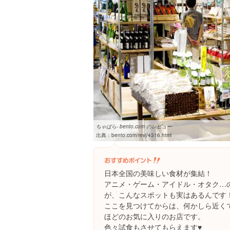
ちゃばら- bento.com のレビュー
出典：
bento.com/revj/4316.html
日本全国の美味しい食材が集結！
アニメ・ゲーム・アイドル・オタク…
が、こんなスポットも実はあるんです
ここを見つけてからは、何かしら近く
ほどのお気に入りのお店です。
色々試食もさせてもらえます♥︎