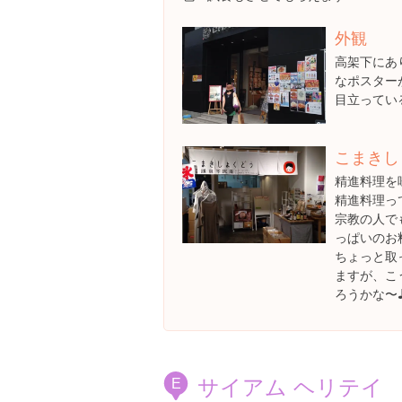
外観
高架下にあ
なポスター
目立ってい
こまきし
精進料理を
精進料理っ
宗教の人で
っぱいのお
ちょっと取
ますが、こ
ろうかな〜
サイアム ヘリテイ
E