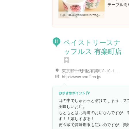
テーブル周
出典：
kakei-yarikuri.info/?tag=%E3%83%9E%E3%83%AA%E3%83%A1%E3%83%83%E3%82%B3
ペイストリースナ
H
ッフルス 有楽町店
東京都千代田区有楽町2-10-1 東京交通会館 1F
http://www.snaffles.jp/
口の中でしゅわっと溶けてしまう、ス
美味しいお店。
もともとは北海道のお店なんですが、
す！！嬉しすぎる！
要冷蔵で賞味期限も短いのですが、美