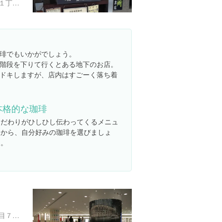
東京都千代田区神田神保町１丁目７-１ 書泉グランデ脇小宮山ビル B1
琲でもいかがでしょう。
階段を下りて行くとある地下のお店。
ドキしますが、店内はすごーく落ち着
本格的な珈琲
こだわりがひしひし伝わってくるメニュ
ーから、自分好みの珈琲を選びましょ
う。
東京都千代田区丸の内２丁目７-２