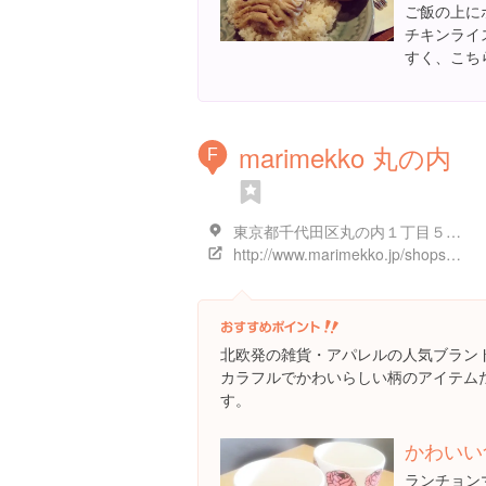
ご飯の上に
チキンライ
すく、こち
marimekko 丸の内
F
東京都千代田区丸の内１丁目５-１ 新丸ビル 1F
http://www.marimekko.jp/shops/view/marunouchi
北欧発の雑貨・アパレルの人気ブラン
カラフルでかわいらしい柄のアイテム
す。
かわいい
ランチョン