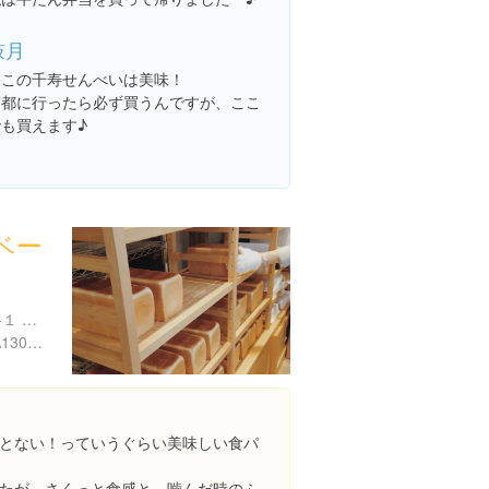
鼓月
ここの千寿せんべいは美味！
京都に行ったら必ず買うんですが、ここ
でも買えます♪
ベー
東京都中央区銀座１丁目２-１ 紺屋ビル 1F 東京高速道路
https://tabelog.com/tokyo/A1301/A130101/13157424/
とない！っていうぐらい美味しい食パ
たが、さくっと食感と、噛んだ時のふ