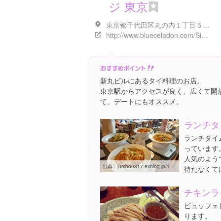
ジ 東京
東京都千代田区丸の内１丁目５-１ 新丸の内ビル 6F
http://www.blueceladon.com/Siam_Heritage_Tokyo.html
新丸ビルにあるタイ料理のお店。
東京駅からアクセスが良く、広くて開
て、デートにもオススメ。
ランチタ
ランチタイ
っています
人気のよう
出典：
jumbo0317.exblog.jp/16679691
待たなくて
チキンラ
ビュッフェ
ります。