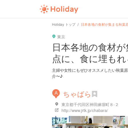
Holiday トップ
日本各地の食材が集まる秋葉
東京
日本各地の食材が
点に、食に埋もれ
主婦や女性にもぜひオススメしたい秋葉原
介〜♪
ちゃばら
A
東京都千代田区神田練塀町８-２
http://www.jrtk.jp/chabara/