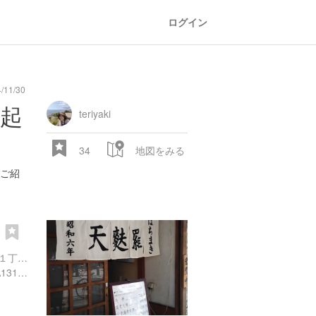
ログイン
11/30
起
teriyaki
34
地図をみる
ご紹
き
東京都千代田区神田神保町１丁目１９-１９ すずらん通りT&Aビル
https://tabelog.com/tokyo/A1310/A131003/13022740/