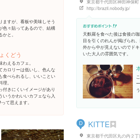
http://brazil.nobody.jp/
りますが、看板や美味しそう
が色々貼ってあるので、結構
天麩羅を食べた後は食後の珈
るかと。
目を引くのれんが掲げられ、
外から中が見えないのでドキ
いた大人の雰囲気です。
ょくどう
味わえるカフェ。
てカロリーは低いし、色んな
も食べられるし、いいことい
料理。
っ付きにくいイメージがあり
ういうかわいいカフェなら入
♪って思えます。
KITTE
D