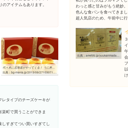
りのアイテムもあります。
わっと感と甘みがもう絶妙。
色んな食パンを食べてきまし
超人気店のため、午前中に行
出典：
ameblo.jp/yuukanmadam/entry-11714099281.html
代々木に北海道がやってくる！ うに丼、カニが250円の最大級イベント ...
出典：
bg-mania.jp/2013/09/27103071.html?mode=photo&n=5
フレタイプのチーズケーキが
有楽町で買うことができま
味しすぎてつい買いすぎてし