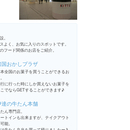
設。
スよく、お気に入りのスポットです。
のフード関係のお店をご紹介。
諸国おかしプラザ
日本全国のお菓子を買うことができるお
店。
旅行に行った時にしか買えないお菓子を
こでならGETすることができます♪
伊達の牛たん本舗
牛たん専門店。
イートインも出来ますが、テイクアウト
も可能。
私は牛たん弁当を買って帰りましたー♪