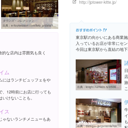
http://jptower-kitte.jp/
タウンズ・コレクション
出典：
e-fourseason.com/livio_p/data/1571.htm
東京駅の向かいにある商業施
入っているお店が非常にセン
今回は東京駅から直結の地下
放的な店内は雰囲気も良く
イム
ムにはランチビュッフェをや
。
出典：
knight.hamazo.tv/e5064295.html
こ
で、12時前にお店に行っても
はいけないことも。
イス
じゃないランチメニューもあ
出典：
dategyu.jp/contents?contents_id=228232