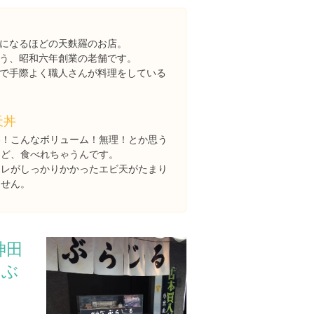
になるほどの天麩羅のお店。
う、昭和六年創業の老舗です。
で手際よく職人さんが料理をしている
天丼
わ！こんなボリューム！無理！とか思う
けど、食べれちゃうんです。
タレがしっかりかかったエビ天がたまり
ません。
神田
田ぶ