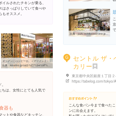
ボイルされたチキンが乗る、
スはさっぱりしていて食べや
らもオススメ。
出典：
park.tachikawaonline.jp/shoppingmall/17_kitte_granche.htm
セントル ザ・
G
キッチンにハッピーを。＜マリメッコ＞のとっても可愛い食器をまとめ ...
カリー
出典：
kinarino.jp/cat2-%E7%94%9F%E6%B4%BB%E9%9B%91%E8%B2%A8/794-%E3%82%AD%E3%83%83%E3%83%81%E3%83%B3%E3%81%AB%E3%83%8F%E3%83%83%E3%83%94%E3%83%BC%E3%82%92%E3%80%82%EF%BC%9C%E3%83%9E%E3%83%AA%E3%83%A1%E3%83%83%E3%82%B3%EF%BC%9E%E3%81%AE%E3%81%A8%E3%81%A3%E3%81%A6%E3%82%82%E5%8F%AF%E6%84%9B%E3%81%84%E9%A3%9F%E5%99%A8%E3%82%92%E3%81%BE%E3%81%A8%E3%82%81%E3%81%9F%E3%82%88%E2%99%AA?page=2
ド。
たちは、女性にとても人気で
こんな食パン今まで食べたこ
食器も
ンに出会えます。
マットや食器などキッチン、
私が買ったのはプルマンでし