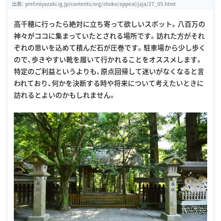
出典：
pref.miyazaki.lg.jp/contents/org/shoko/appeal/jaja/27_05.html
高千穂に行ったら絶対に立ち寄って欲しいスポット。八百万の
神々がココに集まっていたとされる場所です。訪れた方がそれ
ぞれの思いを込めて積んだ石が圧巻です。駐車場から少し歩く
ので、歩きやすい靴を履いて行かれることをオススメします。
特定のご利益というよりも、原点回帰して迷いがなくなると言
われており、何かを決断する時や将来について考えたいときに
訪れるとよいのかもしれません。