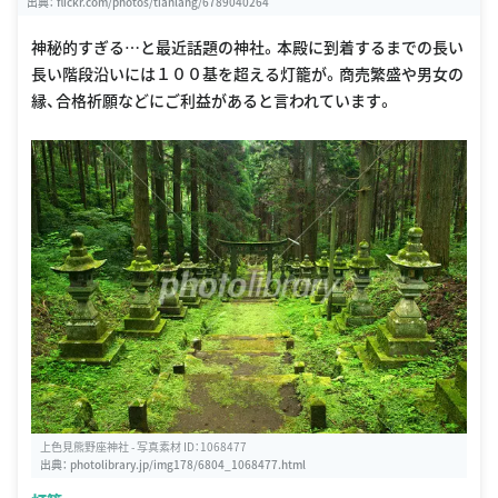
出典：
flickr.com/photos/tianlang/6789040264
神秘的すぎる…と最近話題の神社。本殿に到着するまでの長い
長い階段沿いには１００基を超える灯籠が。商売繁盛や男女の
縁、合格祈願などにご利益があると言われています。
上色見熊野座神社 - 写真素材 ID：1068477
出典：
photolibrary.jp/img178/6804_1068477.html