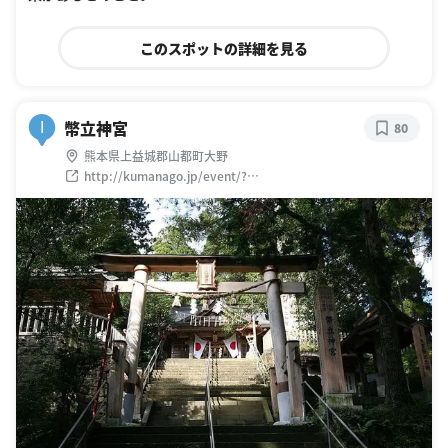
このスポットの詳細を見る
幣立神宮
I
80
熊本県上益城郡山都町大野
http://kumanago.jp/event/?
mode=detail&id=430000000821