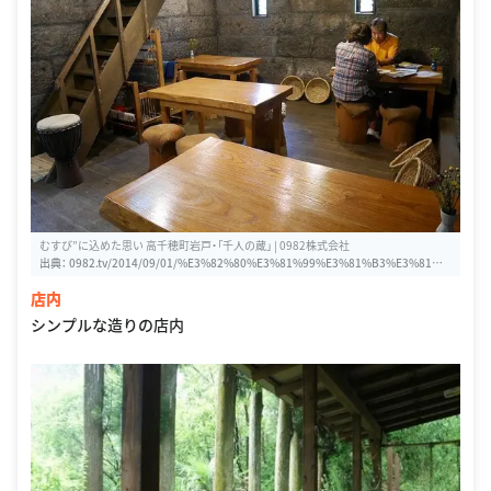
むすび”に込めた思い 高千穂町岩戸・「千人の蔵」 | 0982株式会社
出典：
0982.tv/2014/09/01/%E3%82%80%E3%81%99%E3%81%B3%E3%81%A
B%E8%BE%BC%E3%82%81%E3%81%9F%E6%80%9D%E3%81%84%E3%80%
店内
80%E3%80%80%E3%80%80%E3%80%80%E9%AB%98%E5%8D%83%E7%A
9%82%E7%94%BA%E5%B2%A9%E6%88%B8%E3%83%BB
シンプルな造りの店内