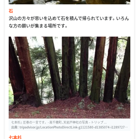
石
沢山の方々が思いを込めて石を積んで帰られています。いろん
な方の願いが集まる場所です。
七本杉』 圧巻の一言です。 - 高千穂町、天岩戸神社の写真 – トリップ ...
出典：
tripadvisor.jp/LocationPhotoDirectLink-g1121580-d1385074-i12897272
2-Amano_Iwato_Shrine-Takachiho_cho_Nishiusuki_gun_Miyazaki_Prefecture
七本杉
_Kyu.html