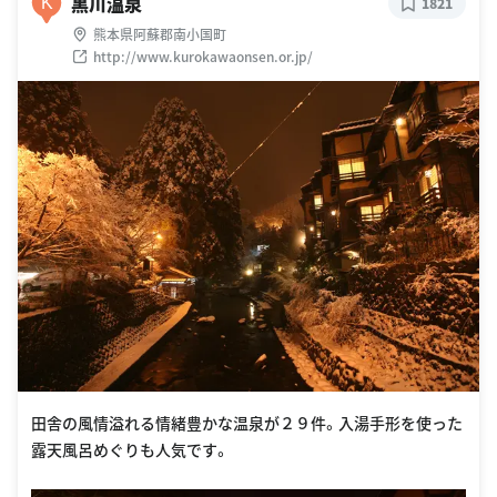
黒川温泉
K
1821
熊本県阿蘇郡南小国町
http://www.kurokawaonsen.or.jp/
田舎の風情溢れる情緒豊かな温泉が２９件。入湯手形を使った
露天風呂めぐりも人気です。