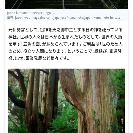
japan-kumamoto-heitate-jingu- ...
出典：
japan-web-magazine.com/japanese/kumamoto/japan-kumamoto-heitate-jin
gu-shrine1-japanese.html
元伊勢宮として、祖神を天之御中主とする日の神を祀っている
神社。世界の人々は日本から生まれたものとして、世界の人類
を示す「五色の面」が納められています。ご利益は「世のため人
のため、役立つ人間になります」ということで、縁結び、家運隆
盛、出世、事業発展など様々です。