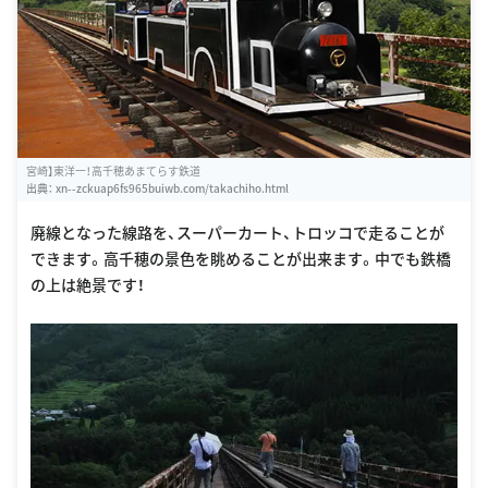
宮崎】東洋一！高千穂あまてらす鉄道
出典：
xn--zckuap6fs965buiwb.com/takachiho.html
廃線となった線路を、スーパーカート、トロッコで走ることが
できます。高千穂の景色を眺めることが出来ます。中でも鉄橋
の上は絶景です！