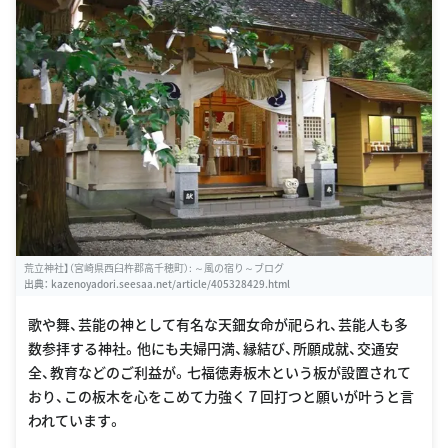
荒立神社】（宮崎県西臼杵郡高千穂町）: ～風の宿り～ブログ
出典：
kazenoyadori.seesaa.net/article/405328429.html
歌や舞、芸能の神として有名な天鈿女命が祀られ、芸能人も多
数参拝する神社。他にも夫婦円満、縁結び、所願成就、交通安
全、教育などのご利益が。七福徳寿板木という板が設置されて
おり、この板木を心をこめて力強く７回打つと願いが叶うと言
われています。