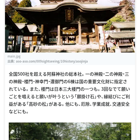
main.jpg
出典：
aso-aso.com/009sightseeing/10history/asojinja
全国500社を超える阿蘇神社の総本社。一の神殿・二の神殿・三
の神殿・楼門・神幸門・還御門の6棟は国の重要文化財に指定さ
れている。また、楼門は日本三大楼門の一つも。3回なでて願い
ごとを唱えると願いが叶うという「願掛け石」や、縁結びにご利
益がある「高砂の松」がある。他にも、厄除、学業成就、交通安全
などにも。