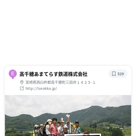
高千穂あまてらす鉄道株式会社
E
529
宮崎県西臼杵郡高千穂町三田井１４２５-１
http://torokko.jp/