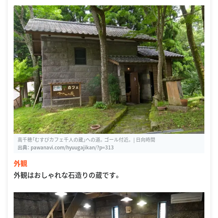
高千穂「むすびカフェ千人の蔵」への道。ゴール付近。 | 日向時間
出典：
pawanavi.com/hyuugajikan/?p=313
外観
外観はおしゃれな石造りの蔵です。