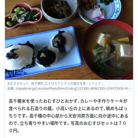
おむすびセット - 高千穂町、むすびカフェ 千人の蔵の写真 – トリップ ...
出典：
tripadvisor.jp/LocationPhotoDirectLink-g1121580-d8482395-i156575958-Mu
subi_Cafe_Sennin_no_Kura-Takachiho_cho_Nishiusuki_gun_Miyazaki_Prefec.html
高千穂米を使ったおむすびとおかず、カレーや手作りケーキが
食べられる石造りの蔵。 小高い丘の上にあるので、眺めもばっ
ちりです。高千穂の中心部から天安河原方面に向か途中にある
ので、立ち寄りやすい場所です。写真のおむすびセットは７０
０円。