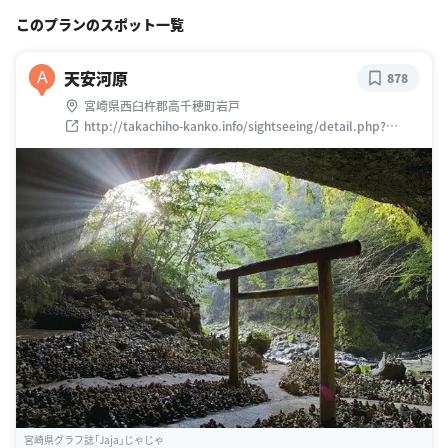
このプランのスポット一覧
天安河原
A
878
宮崎県西臼杵郡高千穂町岩戸
http://takachiho-kanko.info/sightseeing/detail.php?
log=1337317286
宮崎県グラフ誌「Jaja」じゃじゃ