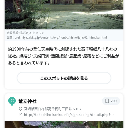
宮崎県季刊誌「Jaja」じゃじゃ
出典：
pref.miyazaki.lg.jp/contents/org/honbu/hisho/jaja/01_himuka.html
約1900年前の垂仁天皇時代に創建された高千穂郷八十八社の
総社。縁結び・夫婦円満・諸願成就・農産業・厄祓などにご利益が
あると言われています。
このスポットの詳細を見る
荒立神社
C
209
宮崎県西臼杵郡高千穂町三田井６６７
http://takachiho-kanko.info/sightseeing/detail.php?
log=1337318849