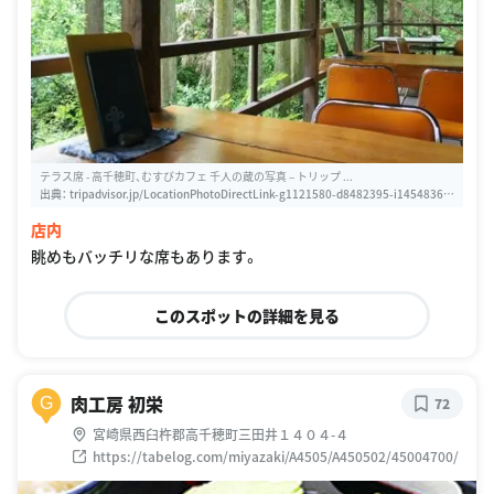
テラス席 - 高千穂町、むすびカフェ 千人の蔵の写真 – トリップ ...
出典：
tripadvisor.jp/LocationPhotoDirectLink-g1121580-d8482395-i14548361
5-Musubi_Cafe_Sennin_no_Kura-Takachiho_cho_Nishiusuki_gun_Miyazaki_P
店内
refec.html
眺めもバッチリな席もあります。
このスポットの詳細を見る
肉工房 初栄
G
72
宮崎県西臼杵郡高千穂町三田井１４０４-４
https://tabelog.com/miyazaki/A4505/A450502/45004700/