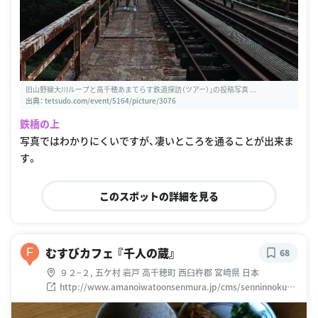
旧山野線大川ループと高千穂あまてらす鉄道探訪（ツアー）」の投稿写真 ...
出典：
tetsudo.com/event/5164/picture/3076
鉄橋の上
写真ではわかりにくいですが、凄いところを通ることが出来ま
す。
このスポットの詳細を見る
むすびカフェ 『千人の蔵』
F
68
９２−２, 五ケ村 岩戸 高千穂町 西臼杵郡 宮崎県 日本
http://www.amanoiwatoonsenmura.jp/cms/senninnokura
/