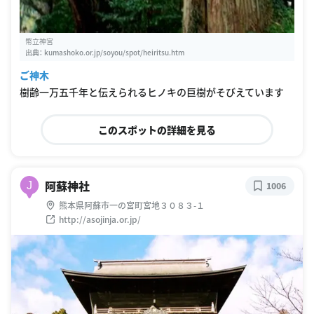
幣立神宮
出典：
kumashoko.or.jp/soyou/spot/heiritsu.htm
ご神木
樹齢一万五千年と伝えられるヒノキの巨樹がそびえています
このスポットの詳細を見る
阿蘇神社
J
1006
熊本県阿蘇市一の宮町宮地３０８３-１
http://asojinja.or.jp/