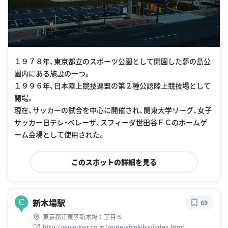
１９７８年、東京都立のスポーツ公園として開園した夢の島公
園内にある施設の一つ。
１９９６年、日本陸上競技連盟の第２種公認陸上競技場として
開場。
現在、サッカーの試合を中心に開催され、関東大学リーグ、女子
サッカー日テレ・ベレーザ、スフィーダ世田谷ＦＣのホームゲ
ーム会場として使用された。
このスポットの詳細を見る
新木場駅
C
69
東京都江東区新木場１丁目６
http://www.twr.co.jp/route/shinkiba/index.html