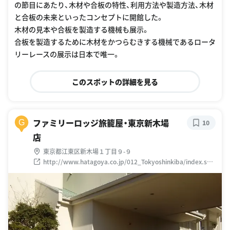
の節目にあたり、木材や合板の特性、利用方法や製造方法、木材
と合板の未来といったコンセプトに開館した。
木材の見本や合板を製造する機械も展示。
合板を製造するために木材をかつらむきする機械であるロータ
リーレースの展示は日本で唯一。
このスポットの詳細を見る
ファミリーロッジ旅籠屋・東京新木場
G
10
店
東京都江東区新木場１丁目９-９
http://www.hatagoya.co.jp/012_Tokyoshinkiba/index.sht
ml