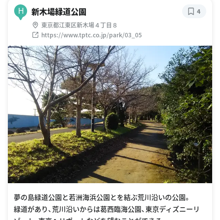
新木場緑道公園
H
4
東京都江東区新木場４丁目８
https://www.tptc.co.jp/park/03_05
夢の島緑道公園と若洲海浜公園とを結ぶ荒川沿いの公園。
緑道があり、荒川沿いからは葛西臨海公園、東京ディズニーリ