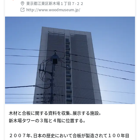
東京都江東区新木場１丁目７-２２
http://www.woodmuseum.jp/
木材と合板に関する資料を収集、展示する施設。
新木場タワーの３階と４階に位置する。
２００７年、日本の歴史において合板が製造されて１００年目