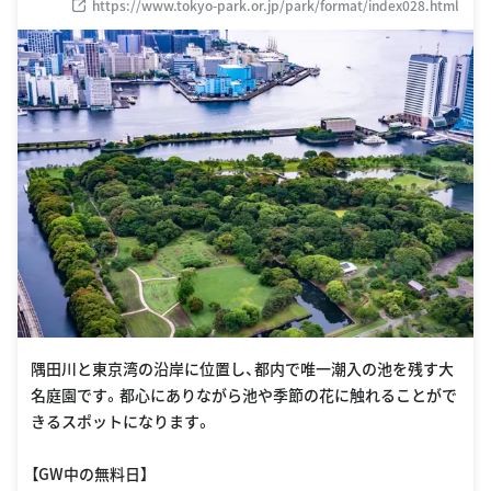
https://www.tokyo-park.or.jp/park/format/index028.html
隅田川と東京湾の沿岸に位置し、都内で唯一潮入の池を残す大
名庭園です。都心にありながら池や季節の花に触れることがで
きるスポットになります。
【GW中の無料日】