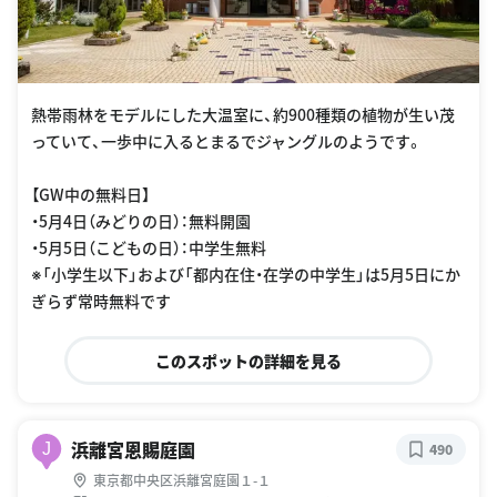
熱帯雨林をモデルにした大温室に、約900種類の植物が生い茂
っていて、一歩中に入るとまるでジャングルのようです。
【GW中の無料日】
・5月4日（みどりの日）：無料開園
・5月5日（こどもの日）：中学生無料
※「小学生以下」および「都内在住・在学の中学生」は5月5日にか
ぎらず常時無料です
このスポットの詳細を見る
浜離宮恩賜庭園
J
490
東京都中央区浜離宮庭園１-１