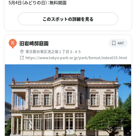
5月4日（みどりの日）：無料開園
このスポットの詳細を見る
旧岩崎邸庭園
K
447
東京都台東区池之端１丁目３-４５
https://www.tokyo-park.or.jp/park/format/index035.html