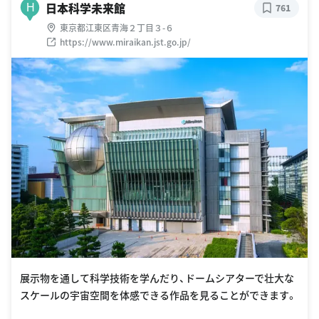
日本科学未来館
H
761
東京都江東区青海２丁目３-６
https://www.miraikan.jst.go.jp/
展示物を通して科学技術を学んだり、ドームシアターで壮大な
スケールの宇宙空間を体感できる作品を見ることができます。