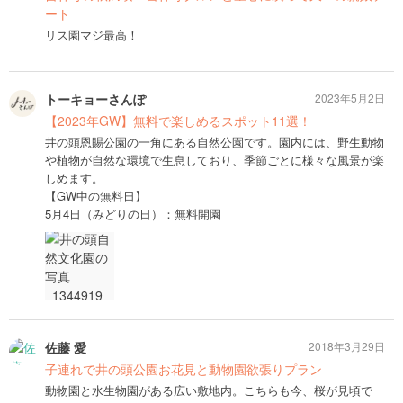
ート
リス園マジ最高！
トーキョーさんぽ
2023年5月2日
【2023年GW】無料で楽しめるスポット11選！
井の頭恩賜公園の一角にある自然公園です。園内には、野生動物
や植物が自然な環境で生息しており、季節ごとに様々な風景が楽
しめます。
【GW中の無料日】
5月4日（みどりの日）：無料開園
佐藤 愛
2018年3月29日
子連れで井の頭公園お花見と動物園欲張りプラン
動物園と水生物園がある広い敷地内。こちらも今、桜が見頃で