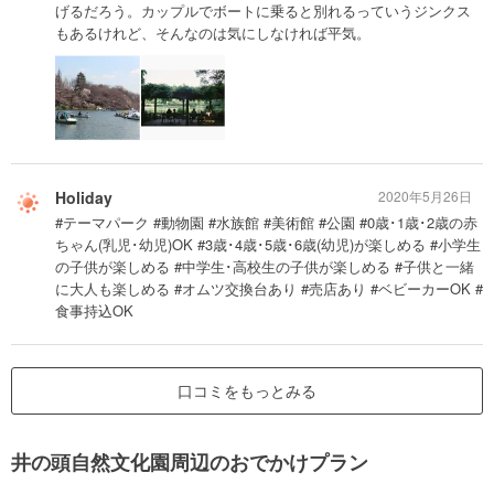
げるだろう。カップルでボートに乗ると別れるっていうジンクス
もあるけれど、そんなのは気にしなければ平気。
Holiday
2020年5月26日
#テーマパーク #動物園 #水族館 #美術館 #公園 #0歳･1歳･2歳の赤
ちゃん(乳児･幼児)OK #3歳･4歳･5歳･6歳(幼児)が楽しめる #小学生
の子供が楽しめる #中学生･高校生の子供が楽しめる #子供と一緒
に大人も楽しめる #オムツ交換台あり #売店あり #ベビーカーOK #
食事持込OK
口コミをもっとみる
井の頭自然文化園周辺のおでかけプラン