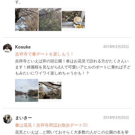
す。
Kosuke
2018年3月23日
吉祥寺で春デートを楽しもう！
吉祥寺といえば井の頭公園！春はお花見で訪れる方がたくさんい
ます！綺麗桜を見ながら2人で可愛いアヒルのボートに乗れば子ど
もみたいにワイワイ楽しめちゃうかも！？
まいきー
2018年3月20日
春は花見！吉祥寺周辺お散歩デート🚶‍♂️
花見といえば…と聞いておそらく大多数の人がこの公園の名を挙