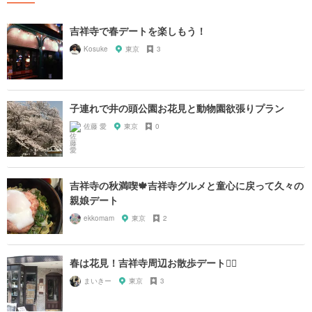
吉祥寺で春デートを楽しもう！
Kosuke
東京
3
子連れで井の頭公園お花見と動物園欲張りプラン
佐藤 愛
東京
0
吉祥寺の秋満喫🍁吉祥寺グルメと童心に戻って久々の
親娘デート
ekkomam
東京
2
春は花見！吉祥寺周辺お散歩デート🚶‍♂️
まいきー
東京
3