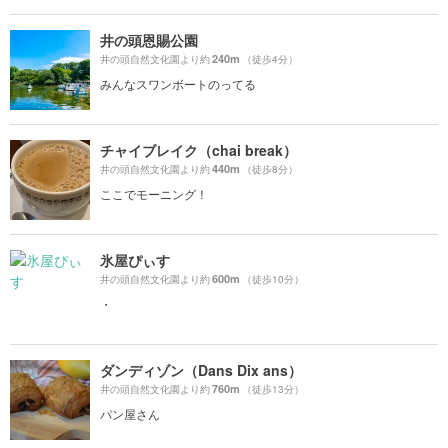
井の頭恩賜公園
240m
井の頭自然文化園より約
（徒歩4分）
みんなスワンボートのってる
チャイブレイク（chai break）
440m
井の頭自然文化園より約
（徒歩8分）
ここでモーニング！
氷屋ぴぃす
600m
井の頭自然文化園より約
（徒歩10分）
・
ダンディゾン（Dans Dix ans）
760m
井の頭自然文化園より約
（徒歩13分）
パン屋さん