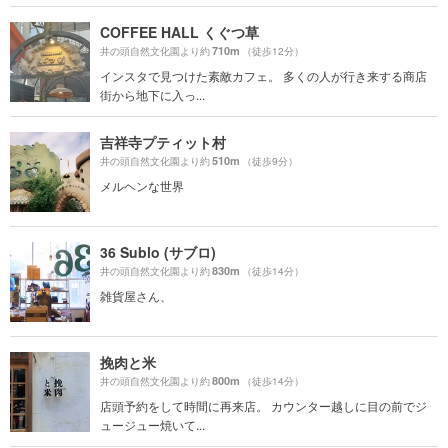
COFFEE HALL くぐつ草
710m
井の頭自然文化園より約
（徒歩12分）
インスタで見つけた素敵カフェ。 多くの人が行き来する商店
街から地下に入っ...
吉祥寺プティット村
510m
井の頭自然文化園より約
（徒歩9分）
メルヘンな世界
36 Sublo (サブロ)
830m
井の頭自然文化園より約
（徒歩14分）
雑貨屋さん、
挽肉と米
800m
井の頭自然文化園より約
（徒歩14分）
店頭予約をして時間に再来店。 カウンター越しに目の前でジ
ュージュー焼いて...