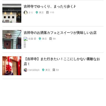
吉祥寺でゆっくり、まったり歩く♪
さり
東京
110
吉祥寺のお洒落カフェとスイーツが美味しいお店
佐藤 愛
東京
59
【吉祥寺】また行きたい！ここにしかない素敵なお
店！
nanadayo
東京
54