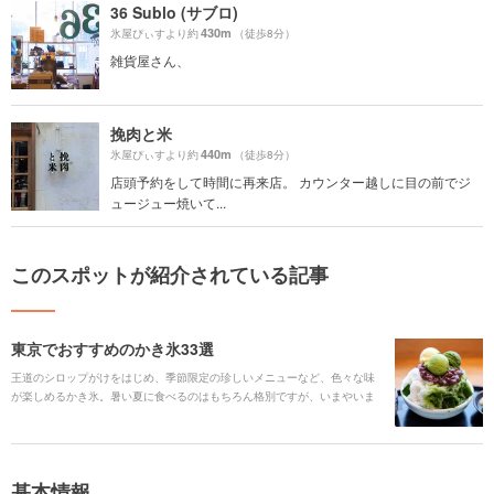
36 Sublo (サブロ)
430m
氷屋ぴぃすより約
（徒歩8分）
雑貨屋さん、
挽肉と米
440m
氷屋ぴぃすより約
（徒歩8分）
店頭予約をして時間に再来店。 カウンター越しに目の前でジ
ュージュー焼いて...
このスポットが紹介されている記事
東京でおすすめのかき氷33選
王道のシロップがけをはじめ、季節限定の珍しいメニューなど、色々な味
が楽しめるかき氷。暑い夏に食べるのはもちろん格別ですが、いまやいま
や一年を通じて楽しめるオールシーズンのデザートです。今回はそんなバ
リエーション豊富なかき氷が食べられるスポットを33箇所ピックアップし
てご紹介いたします！
基本情報