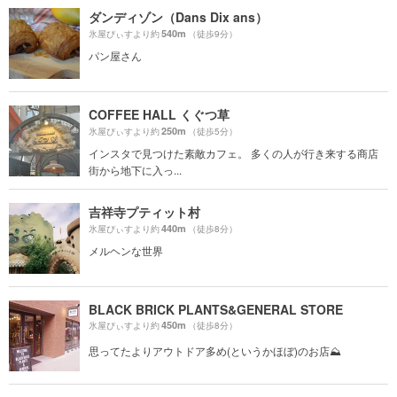
ダンディゾン（Dans Dix ans）
540m
氷屋ぴぃすより約
（徒歩9分）
パン屋さん
COFFEE HALL くぐつ草
250m
氷屋ぴぃすより約
（徒歩5分）
インスタで見つけた素敵カフェ。 多くの人が行き来する商店
街から地下に入っ...
吉祥寺プティット村
440m
氷屋ぴぃすより約
（徒歩8分）
メルヘンな世界
BLACK BRICK PLANTS&GENERAL STORE
450m
氷屋ぴぃすより約
（徒歩8分）
思ってたよりアウトドア多め(というかほぼ)のお店⛰