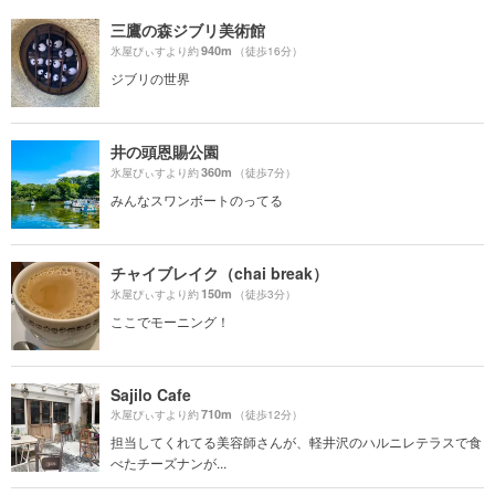
三鷹の森ジブリ美術館
940m
氷屋ぴぃすより約
（徒歩16分）
ジブリの世界
井の頭恩賜公園
360m
氷屋ぴぃすより約
（徒歩7分）
みんなスワンボートのってる
チャイブレイク（chai break）
150m
氷屋ぴぃすより約
（徒歩3分）
ここでモーニング！
Sajilo Cafe
710m
氷屋ぴぃすより約
（徒歩12分）
担当してくれてる美容師さんが、軽井沢のハルニレテラスで食
べたチーズナンが...