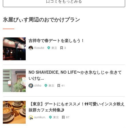
口コミをもっとみる
氷屋ぴぃす周辺のおでかけプラン
吉祥寺で春デートを楽しもう！
Kosuke
東京
3
NO SHAVEDICE, NO LIFE〜かき氷なしじゃ 生きて
いけな...
chiho
東京
41
【東京】デートにもオススメ！👫可愛いインスタ映え
抜群カフェ大特集🤳
sumikun.
東京
97