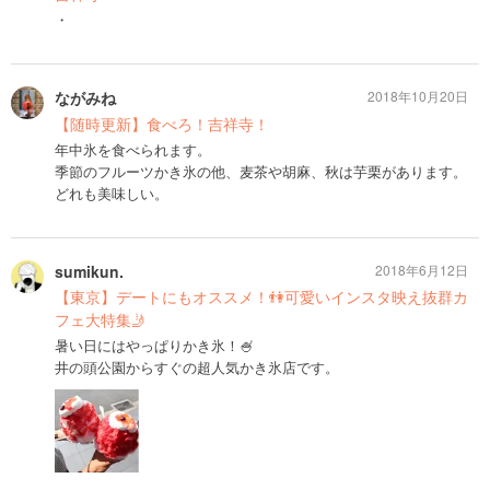
・
ながみね
2018年10月20日
【随時更新】食べろ！吉祥寺！
年中氷を食べられます。
季節のフルーツかき氷の他、麦茶や胡麻、秋は芋栗があります。
どれも美味しい。
sumikun.
2018年6月12日
【東京】デートにもオススメ！👫可愛いインスタ映え抜群カ
フェ大特集🤳
暑い日にはやっぱりかき氷！🍧
井の頭公園からすぐの超人気かき氷店です。