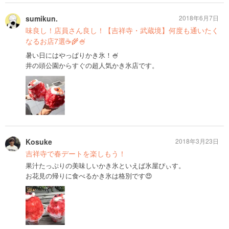
sumikun.
2018年6月7日
味良し！店員さん良し！【吉祥寺・武蔵境】何度も通いたく
なるお店7選☕️🌾🍧
暑い日にはやっぱりかき氷！🍧
井の頭公園からすぐの超人気かき氷店です。
Kosuke
2018年3月23日
吉祥寺で春デートを楽しもう！
果汁たっぷりの美味しいかき氷といえば氷屋ぴぃす。
お花見の帰りに食べるかき氷は格別です😍