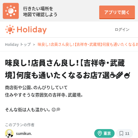
行きたい場所を
アプリで開く
地図で確認しよう
ログイン
Holiday トップ
味良し！店員さん良し！【吉祥寺・武蔵境】何度も通いたくなるお店7
味良し！店員さん良し！【吉祥寺・武蔵
境】何度も通いたくなるお店7選☕️🌾🍧
商店街や公園、のんびりしていて
住みやすそうな雰囲気の吉祥寺、武蔵境。
そんな街は人も温かい。😌💭
このプランの作者
sumikun.
東京
11