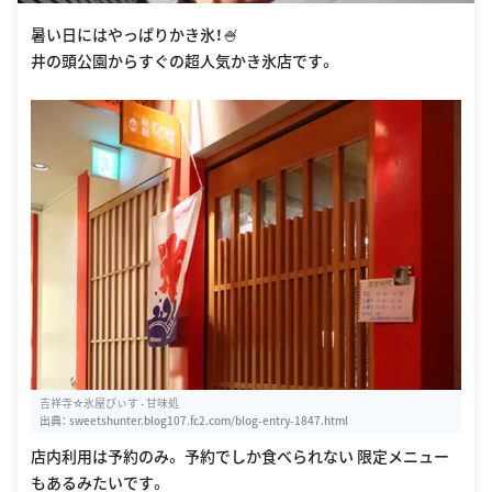
暑い日にはやっぱりかき氷！🍧
井の頭公園からすぐの超人気かき氷店です。
吉祥寺☆氷屋ぴぃす - 甘味処
出典：
sweetshunter.blog107.fc2.com/blog-entry-1847.html
店内利用は予約のみ。 予約でしか食べられない 限定メニュー
もあるみたいです。