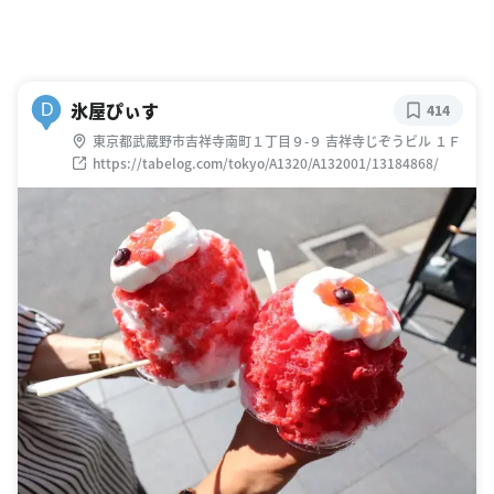
氷屋ぴぃす
D
414
東京都武蔵野市吉祥寺南町１丁目９-９ 吉祥寺じぞうビル １Ｆ
https://tabelog.com/tokyo/A1320/A132001/13184868/