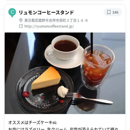
リュモンコーヒースタンド
C
186
東京都武蔵野市吉祥寺南町２丁目１４-９
http://ryumoncoffeestand.jp/
オススメはチーズケーキ🧀
お皿にはラズベリー、生クリーム、岩塩が添えられていて様々